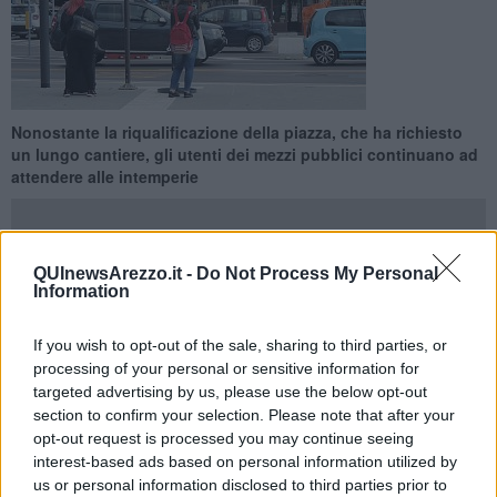
Nonostante la riqualificazione della piazza, che ha richiesto
un lungo cantiere, gli utenti dei mezzi pubblici continuano ad
attendere alle intemperie
QUInewsArezzo.it -
Do Not Process My Personal
Information
AREZZO —
Nonostante siano passate molte settimane dalle prime
segnalazioni,
sono ancora assenti le pensiline coperte
delle
If you wish to opt-out of the sale, sharing to third parties, or
fermate degli autobus di
Piazza della Repubblica
, meglio
processing of your personal or sensitive information for
conosciuta come piazza della Stazione, una delle fermate principali
targeted advertising by us, please use the below opt-out
della città, visto che praticamente tutte le linee passano da lì.
section to confirm your selection. Please note that after your
Inoltre,
l'area è stata appena riqualificata
e restituita a nuova
opt-out request is processed you may continue seeing
vita. Un restyling del quale necessitava da molto e durato diverso
interest-based ads based on personal information utilized by
tempo. Nuova pavimentazione sia davanti all'edificio della Stazione
us or personal information disclosed to third parties prior to