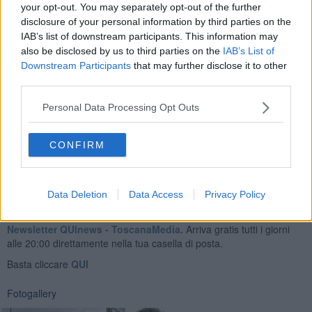
Ferroviaria che nella parte che imbocca via Guido Monaco.
your opt-out. You may separately opt-out of the further
disclosure of your personal information by third parties on the
IAB’s list of downstream participants. This information may
also be disclosed by us to third parties on the
IAB’s List of
Downstream Participants
that may further disclose it to other
In tutto questo intervento però i passeggeri sono ancora costretti
third parties.
ad
attendere i bus a tutte le intemperie.
La mattina decine di
studenti e durante il corso della giornata persone di tutte le età.
Personal Data Processing Opt Outs
Forse una soluzione andrebbe trovata, anche solo per il fatto che la
primavera ci sta riservando più pioggia che sole.
CONFIRM
Data Deletion
Data Access
Privacy Policy
Se vuoi leggere le notizie principali della Toscana iscriviti alla
Newsletter QUInews - ToscanaMedia.
Arriva gratis tutti i giorni
alle 20:00 direttamente nella tua casella di posta.
Basta cliccare
QUI
Fotogallery