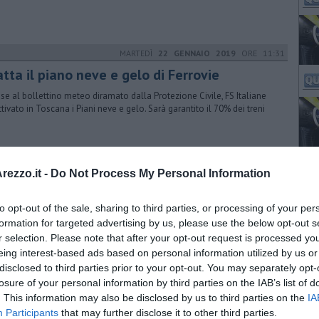
MARTEDÌ
22 GENNAIO 2019
ORE 11:31
tta il piano neve e gelo di Ferrovie
ase al bollettino meteo diramato dalla Protezione Civile, FS Italiane
ttivato in Toscana i Piani neve e gelo. Sarà garantito il 70% dei treni
LUNEDÌ
22 LUGLIO 2019
ORE 09:10
ezzo.it -
Do Not Process My Personal Information
ina elettrica in fiamme, stop ai treni e caos
to opt-out of the sale, sharing to third parties, or processing of your per
cendio, forse doloso, è scoppiato poco dopo le 5 nella stazione di
zzano e ha bloccato la circolazione ferroviaria fra Roma e Milano
formation for targeted advertising by us, please use the below opt-out s
r selection. Please note that after your opt-out request is processed y
eing interest-based ads based on personal information utilized by us or
disclosed to third parties prior to your opt-out. You may separately opt-
LUNEDÌ
22 LUGLIO 2019
ORE 14:48
losure of your personal information by third parties on the IAB’s list of
. This information may also be disclosed by us to third parties on the
IA
cendio doloso e caos, come chiedere i
Participants
that may further disclose it to other third parties.
mborsi