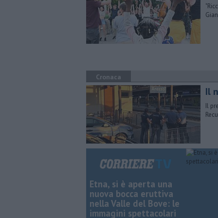
"​Ri
Gian
Cronaca
Il
Il pr
Recu
Etna, si è aperta una
nuova bocca eruttiva
nella Valle del Bove: le
immagini spettacolari