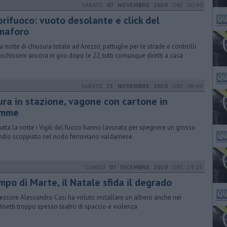
SABATO
07 NOVEMBRE 2020
ORE 00:40
prifuoco: vuoto desolante e click del
maforo
a notte di chiusura totale ad Arezzo, pattuglie per le strade e controlli
pochissimi ancora in giro dopo le 22, tutti comunque diretti a casa
SABATO
21 NOVEMBRE 2020
ORE 08:40
ura in stazione, vagone con cartone in
amme
tutta la notte i Vigili del fuoco hanno lavorato per spegnere un grosso
ndio scoppiato nel nodo ferroviario valdarnese
LUNEDÌ
07 DICEMBRE 2020
ORE 19:15
mpo di Marte, il Natale sfida il degrado
sessore Alessandro Casi ha voluto installare un albero anche nei
dinetti troppo spesso teatro di spaccio e violenza