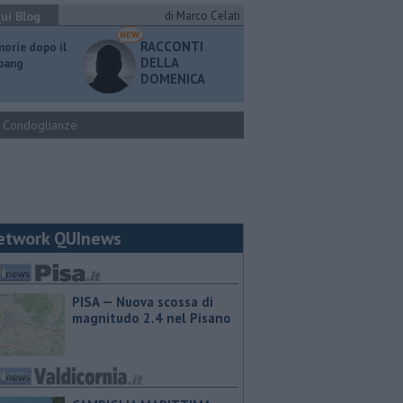
ui Blog
di Marco Celati
RACCONTI
orie dopo il
DELLA
 bang
DOMENICA
Condoglianze
etwork QUInews
PISA — Nuova scossa di
magnitudo 2.4 nel Pisano