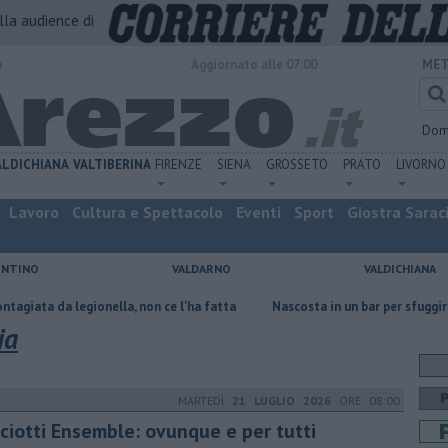
alla audience di
o
Aggiornato alle 07:00
MET
Dom
ALDICHIANA
VALTIBERINA
FIRENZE
SIENA
GROSSETO
PRATO
LIVORNO
Lavoro
Cultura e Spettacolo
Eventi
Sport
Giostra Sarac
ENTINO
VALDARNO
VALDICHIANA
onella, non ce l'ha fatta
Nascosta in un bar per sfuggire alla furia de
ia
MARTEDÌ
21 LUGLIO 2026
ORE 08:00
cciotti Ensemble: ovunque e per tutti