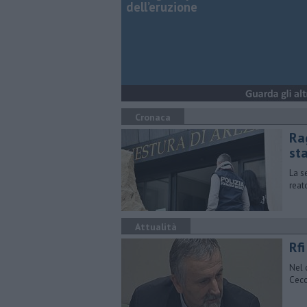
dell’eruzione
Cronaca
Ra
st
La s
reat
Attualità
Rfi
Nel 
Cecca