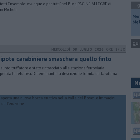
cciotti Ensemble: ovunque e per tutti" nel Blog PAGINE ALLEGRE di
Q
ni Micheli
Mem
big
QUI
MERCOLEDÌ
08 LUGLIO 2026
ORE 17:50
 nipote carabiniere smaschera quello finto
esunto truffatore è stato rintracciato alla stazione ferroviaria.
perata la refurtiva. Determinante la descrizione fornita dalla vittima
N