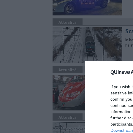
Attualità
Sca
In b
ha a
Attualità
QUInewsAr
Cab
If you wish 
L'in
Rove
sensitive in
confirm you
continue se
information 
Attualità
further disc
participants
In
Downstream 
ri