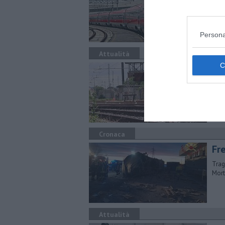
Tren
viag
Persona
Attualità
Qua
an
Asse
prog
Cronaca
Fre
Trag
Mort
Attualità