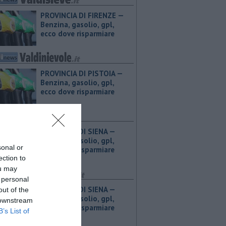
PROVINCIA DI FIRENZE — ​
Benzina, gasolio, gpl,
ecco dove risparmiare
PROVINCIA DI PISTOIA — ​
Benzina, gasolio, gpl,
ecco dove risparmiare
PROVINCIA DI SIENA — ​
Benzina, gasolio, gpl,
sonal or
ecco dove risparmiare
ection to
ou may
 personal
PROVINCIA DI SIENA — ​
out of the
Benzina, gasolio, gpl,
 downstream
ecco dove risparmiare
B’s List of