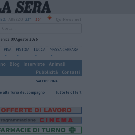
23°
35°
EO:
AREZZO
QuiNews.net
enica
09 Agosto 2026
PISA
PISTOIA
LUCCA
MASSA CARRARA
ino
Blog
Interviste
Animali
Pubblicità
Contatti
VALTIBERINA
l compagno
​Tutte le offerte di lavoro in provincia di Arezzo
​Benzin