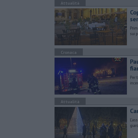
Attualità
Co
se
Prim
sui 
Cronaca
Pa
fi
Per 
ince
Attualità
Ca
L’as
giar