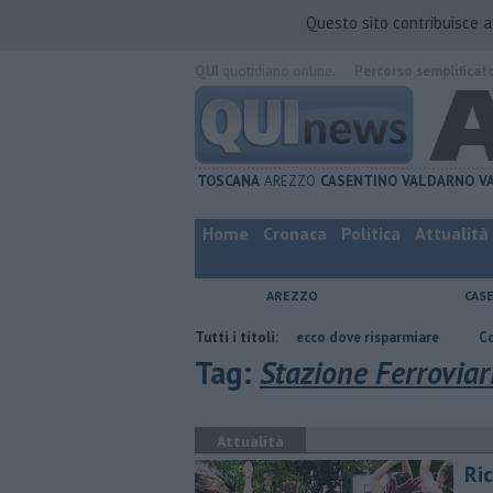
Questo sito contribuisce 
QUI
quotidiano online.
Percorso semplificat
TOSCANA
AREZZO
CASENTINO
VALDARNO
V
Home
Cronaca
Politica
Attualità
AREZZO
CAS
ezzo
​Benzina, gasolio, gpl, ecco dove risparmiare
Tutti i titoli:
Contagiata da legi
Tag:
Stazione Ferroviar
Attualità
​Ri