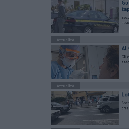
Gua
ta
Becc
assi
Attualità
Al 
Gli 
eseg
Attualità
Lot
Anch
pres