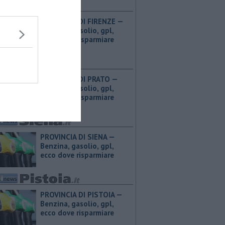
PROVINCIA DI FIRENZE — ​
Benzina, gasolio, gpl,
ecco dove risparmiare
PROVINCIA DI PRATO — ​
Benzina, gasolio, gpl,
ecco dove risparmiare
PROVINCIA DI SIENA — ​
Benzina, gasolio, gpl,
ecco dove risparmiare
PROVINCIA DI PISTOIA — ​
Benzina, gasolio, gpl,
ecco dove risparmiare