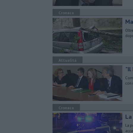
Cronaca
Ma
Oltr
dopo
Attualità
"Il
Comu
con 
Cronaca
La
La p
acca