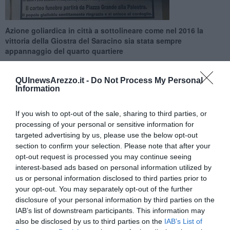
Azione goliardica in città a sottolineare come nel 2016 la
vittoria della Giostra del Saracino sia stata sempre
appannaggio del quarto quartiere
QUInewsArezzo.it -
Do Not Process My Personal
Information
If you wish to opt-out of the sale, sharing to third parties, or
AREZZO —
Città tappezzata da
manifesti mortuari sui generis.
processing of your personal or sensitive information for
Nel giorno in cui si ricordano i defunti, un'azione goliardica di ignoti
targeted advertising by us, please use the below opt-out
ha interessato le mura di Arezzo, con manifesti che riportano la
section to confirm your selection. Please note that after your
morte di tre quartieri:
Porta Crucifera, Porta Sant'Andrea e Porta
opt-out request is processed you may continue seeing
del Foro.
interest-based ads based on personal information utilized by
us or personal information disclosed to third parties prior to
your opt-out. You may separately opt-out of the further
disclosure of your personal information by third parties on the
Il motivo alla base di questo gesto è il
triplete di Porta Santo
IAB’s list of downstream participants. This information may
Spirito
, che nel 2016 ha vinto tutte e tre le edizioni della Giostra
also be disclosed by us to third parties on the
IAB’s List of
lasciando gli altri a secco.