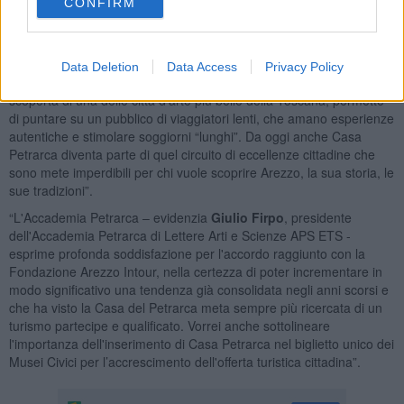
promuovere Arezzo come destinazione culturale.
CONFIRM
“Grazie a questo accordo - commenta il presidente della
Fondazione Arezzo Intour,
Simone Chierici
- si amplia
ulteriormente l'offerta turistica cittadina. L’idea di mettere in rete i
Data Deletion
Data Access
Privacy Policy
principali attrattori turistici aretini e creare un itinerario diffuso alla
scoperta di una delle città d’arte più belle della Toscana, permette
di puntare su un pubblico di viaggiatori lenti, che amano esperienze
autentiche e stimolare soggiorni “lunghi”. Da oggi anche Casa
Petrarca diventa parte di quel circuito di eccellenze cittadine che
sono mete imperdibili per chi vuole scoprire Arezzo, la sua storia, le
sue tradizioni”.
“L'Accademia Petrarca – evidenzia
Giulio Firpo
, presidente
dell'Accademia Petrarca di Lettere Arti e Scienze APS ETS -
esprime profonda soddisfazione per l'accordo raggiunto con la
Fondazione Arezzo Intour, nella certezza di poter incrementare in
modo significativo una tendenza già consolidata negli anni scorsi e
che ha visto la Casa del Petrarca meta sempre più ricercata di un
turismo partecipe e qualificato. Vorrei anche sottolineare
l'importanza dell'inserimento di Casa Petrarca nel biglietto unico dei
Musei Civici per l’accrescimento dell'offerta turistica cittadina”.