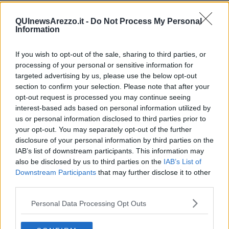
“itinerario diffuso”, mettendo in rete gli attrattori turistici cittadini.
QUInewsArezzo.it -
Do Not Process My Personal
Information
Fra le attività previste per la gestione di Casa Petrarca, oltre alla
If you wish to opt-out of the sale, sharing to third parties, or
gestione degli accessi, la Fondazione si occuperà della vendita di
processing of your personal or sensitive information for
libri e pubblicazioni e della distribuzione di materiale informativo.
targeted advertising by us, please use the below opt-out
L'accordo definisce tariffe, orari di apertura, responsabilità in
section to confirm your selection. Please note that after your
materia di sicurezza e manutenzione, e prevede un contributo
una
opt-out request is processed you may continue seeing
tantum
da parte della Fondazione Arezzo Intour.
interest-based ads based on personal information utilized by
Intanto verrà offerto un “biglietto combinato” che oltre alla visita di
us or personal information disclosed to third parties prior to
Casa Petrarca sarà valido anche per scoprire il Museo della Giostra
your opt-out. You may separately opt-out of the further
e viceversa.
disclosure of your personal information by third parties on the
IAB’s list of downstream participants. This information may
Inoltre, a partire dalla prossima Pasqua, la visita a Casa Petrarca
also be disclosed by us to third parties on the
IAB’s List of
sarà inclusa nel “biglietto unico dei Musei Civici” ( ovvero il “Pass B”
di MUAR).
Downstream Participants
that may further disclose it to other
third parties.
Particolare attenzione verrà offerta al sistema di accoglienza
turistica: Casa Petrarca sarà infatti dotata di un info point. Tra gli
Personal Data Processing Opt Outs
obiettivi di valorizzazione, di primaria importanza c’è quello dello
sviluppo del turismo museale e scolastico nella volontà di