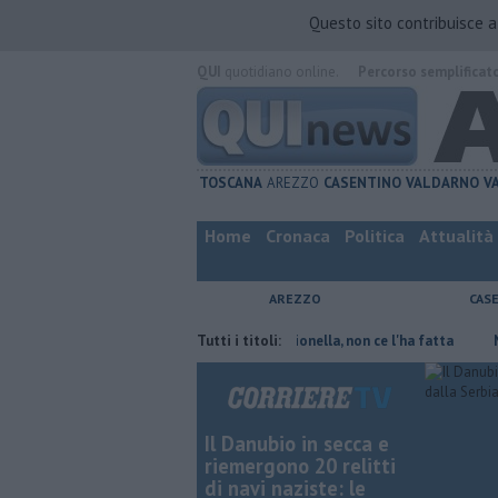
Questo sito contribuisce 
QUI
quotidiano online.
Percorso semplificat
TOSCANA
AREZZO
CASENTINO
VALDARNO
V
Home
Cronaca
Politica
Attualità
AREZZO
CAS
ve risparmiare
Contagiata da legionella, non ce l'ha fatta
Tutti i titoli:
Nascosta
Il Danubio in secca e
riemergono 20 relitti
di navi naziste: le