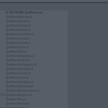
IL NETWORK QuiNews.net
QuiNewsAbetone.it
QuiNewsAmiata.it
QuiNewsAnimali.it
QuiNewsArezzo.it
QuiNewsCasentino.it
QuiNewsCecina.it
QuiNewsChianti.it
QuiNewsCuoio.it
QuiNewsElba.it
QuiNewsEmpolese.it
i
QuiNewsFirenze.it
QuiNewsGarfagnana.it
QuiNewsGrosseto.it
QuiNewsLivorno.it
QuiNewsLucca.it
QuiNewsLunigiana.it
QuiNewsMaremma.it
QuiNewsMassaCarrara.it
ATTE
QuiNewsMugello.it
QuiNewsPisa.it
QuiNewsPistoia.it
nari
QuiNewsPrato.it