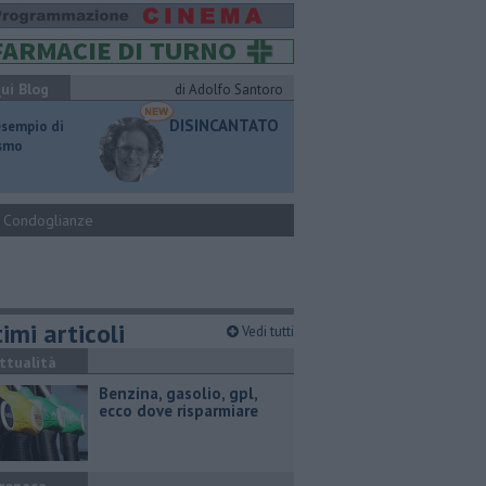
ui Blog
di Adolfo Santoro
DISINCANTATO
esempio di
ismo
Condoglianze
imi articoli
Vedi tutti
ttualità
​Benzina, gasolio, gpl,
ecco dove risparmiare