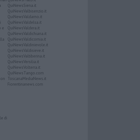
a
QuiNewsSiena.it
QuiNewsValbisenzio.it
QuiNewsValdarno.it
i
QuiNewsValdelsa.it
o e
QuiNewsValdera.it
QuiNewsValdichiana.it
lla
QuiNewsValdicornia.it
QuiNewsValdinievole.it
QuiNewsValdisieve.it
QuiNewsValtiberina.it
QuiNewsVersilia.it
QuiNewsVolterra.it
QuiNewsTango.com
Don
ToscanaMediaNews.it
Fiorentinanews.com
le di