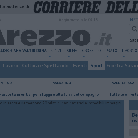
alla audience di
o
Aggiornato alle 09:15
MET
Sab
ALDICHIANA
VALTIBERINA
FIRENZE
SIENA
GROSSETO
PRATO
LIVORNO
Lavoro
Cultura e Spettacolo
Eventi
Sport
Giostra Sarac
ENTINO
VALDARNO
VALDICHIANA
 in un bar per sfuggire alla furia del compagno
​Tutte le offerte di lavo
​B
ri