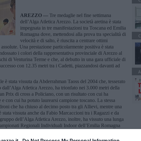
C
AREZZO —
Tre medaglie nel fine settimana
dell’Alga Atletica Arezzo. La società aretina è stata
impegnata in tre manifestazioni tra Toscana ed Emilia
Romagna dove, mettendosi alla prova tra specialità di
C
velocità e di salto, è riuscita a centrare ottimi
 assolute. Una prestazione particolarmente positiva è stata
ndossato i colori della rappresentativa provinciale di Arezzo al
schi di Venturina Terme e che, al debutto in una gara ufficiale di
successo con 12.35 metri tra i Cadetti, piazzandosi davanti ad
A
nale è stata vissuta da Abderrahman Taoss del 2004 che, tesserato
 dall’Alga Atletica Arezzo, ha trionfato nei 3.000 metri della
n Prix di cross a Policiano, con un risultato con cui ha
e e con cui ha potuto laurearsi campione toscano. La stessa
oni che ha chiuso al decimo posto tra gli Allievi, mentre una
è stata vissuta anche da Fabio Marcaccioni tra i Ragazzi e da
gruppo dell’Alga Atletica Arezzo, inoltre, ha vissuto una lunga
 Campionati Regionali Individuali Indoor dell’Emilia Romagna
Cincinelli del 2005 che è sceso in pista nei 60 ostacoli degli
a finale con 8.61 secondi. Il salto triplo ha infine visto emergere
ezzo.it -
Do Not Process My Personal Information