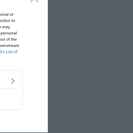
sonal or
ection to
ou may
 personal
out of the
 downstream
B’s List of