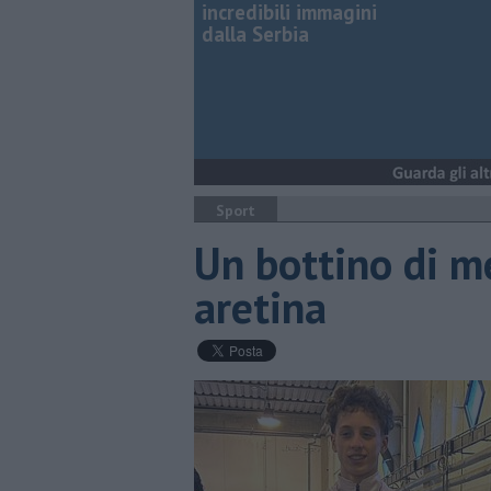
incredibili immagini
dalla Serbia
Sport
Un bottino di me
aretina