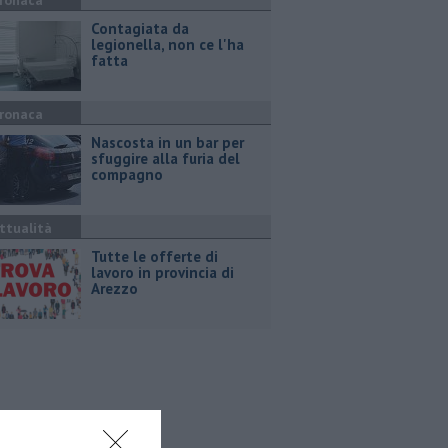
ronaca
Contagiata da
legionella, non ce l'ha
fatta
ronaca
Nascosta in un bar per
sfuggire alla furia del
compagno
ttualità
​Tutte le offerte di
lavoro in provincia di
Arezzo