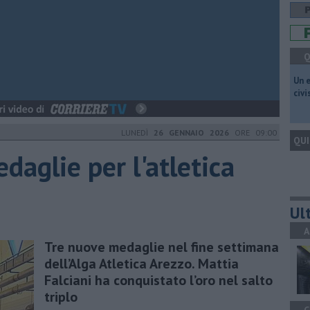
Q
​Un 
civ
LUNEDÌ
26 GENNAIO 2026
ORE 09:00
QUI
daglie per l'atletica
Ult
A
​Tre nuove medaglie nel fine settimana
dell’Alga Atletica Arezzo. Mattia
Falciani ha conquistato l’oro nel salto
triplo