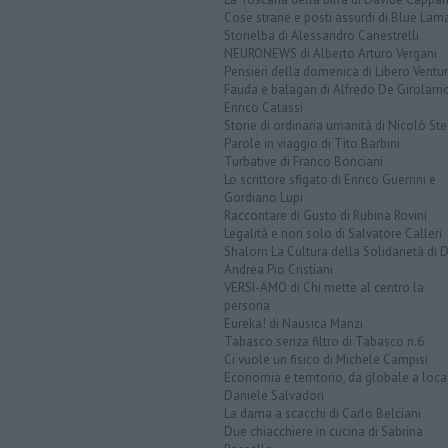
Cose strane e posti assurdi di Blue Lam
Storielba di Alessandro Canestrelli
NEURONEWS di Alberto Arturo Vergani
Pensieri della domenica di Libero Ventur
Fauda e balagan di Alfredo De Girolam
Enrico Catassi
Storie di ordinaria umanità di Nicolò Ste
Parole in viaggio di Tito Barbini
Turbative di Franco Bonciani
Lo scrittore sfigato di Enrico Guerrini e
Gordiano Lupi
Raccontare di Gusto di Rubina Rovini
Legalità e non solo di Salvatore Calleri
Shalom La Cultura della Solidarietà di 
Andrea Pio Cristiani
VERSI-AMO di Chi mette al centro la
persona
Eureka! di Nausica Manzi
Tabasco senza filtro di Tabasco n.6
Ci vuole un fisico di Michele Campisi
Economia e territorio, da globale a loca
Daniele Salvadori
La dama a scacchi di Carlo Belciani
Due chiacchiere in cucina di Sabrina