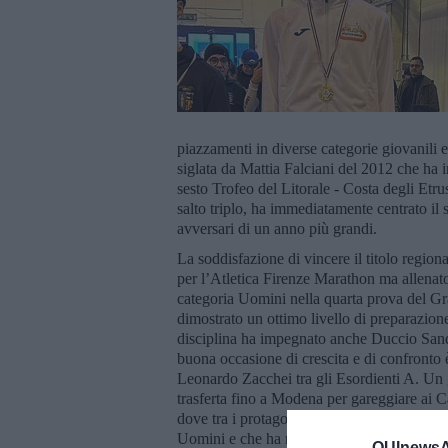
piazzamenti in diverse categorie giovanili e
siglata da Mattia Falciani del 2012 che ha i
sesto Trofeo del Litorale - Costa degli Etru
salto triplo, ha immediatamente centrato il 
avversari di un anno più grandi.
La soddisfazione di vincere il titolo regio
per l’Atletica Firenze Marathon ma allenato
categoria Uomini nella quarta prova del Gra
dimostrato un ottimo livello di preparazion
disciplina ha impegnato anche Duccio Sandr
buona occasione di crescita e di confronto 
Leonardo Zacchei tra gli Esordienti A. Un 
trasferta fino a Modena per gareggiare ai
dove tra i protagonisti è rientrato Riccardo 
Uomini e che ha meritato il terzo posto nell
QUInewsAr