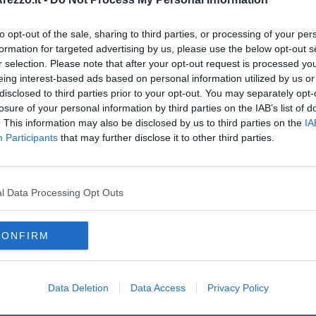
 metri, ha chiuso la manifestazione modenese con il quinto
Allieve che arricchiscono un ottimo avvio di stagione dopo i buoni
to opt-out of the sale, sharing to third parties, or processing of your per
ti ai Meeting Nazionali Indoor di Ancona.
formation for targeted advertising by us, please use the below opt-out s
r selection. Please note that after your opt-out request is processed y
eing interest-based ads based on personal information utilized by us or
disclosed to third parties prior to your opt-out. You may separately opt-
losure of your personal information by third parties on the IAB’s list of
. This information may also be disclosed by us to third parties on the
IA
oscana iscriviti alla
Newsletter QUInews - ToscanaMedia.
Participants
that may further disclose it to other third parties.
amente nella tua casella di posta.
l Data Processing Opt Outs
 ai lavori
retino
CONFIRM
zzo
venturina
firenze
policiano
modena
salto triplo
ancona
Data Deletion
Data Access
Privacy Policy