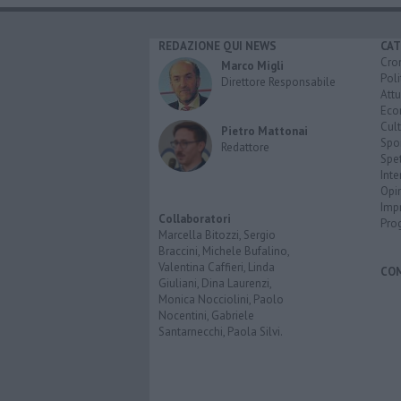
REDAZIONE QUI NEWS
CAT
Cro
Marco Migli
Poli
Direttore Responsabile
Attu
Eco
Cult
Pietro Mattonai
Spo
Redattore
Spet
Inte
Opi
Imp
Collaboratori
Pro
Marcella Bitozzi, Sergio
Braccini, Michele Bufalino,
Valentina Caffieri, Linda
CO
Giuliani, Dina Laurenzi,
Monica Nocciolini, Paolo
Nocentini, Gabriele
Santarnecchi, Paola Silvi.