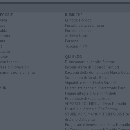
EGORIE
RUBRICHE
naca
Le notizie di oggi
tica
Più Letti della settimana
alità
Più Letti del mese
nomia
Archivio Notizie
ura
Persone
rt
Toscani in TV
tacoli
rviste
QUI BLOG
nion Leader
Disincantato di Adolfo Santoro
rese & Professioni
Incontri d'arte di Riccardo Ferrucci
grammazione Cinema
Racconti della domenica di Marco Celat
Sorridendo di Nicola Belcari
Vignaioli e vini di Nadio Stronchi
MUNI
Le pregiate penne di Pierantonio Pardi
Pagine allegre di Gianni Micheli
Psico-cose di Federica Giusti
VI PRESENTO I MIEI... di Dino Fiumalbi
Le stelle di Astrea di Edit Permay
STORIE VISPE MA NON TROPPO DISTR
di Dario Dal Canto
Progettare il benessere di Erica Fiumalbi
La Toscana della birra di Davide Cappan