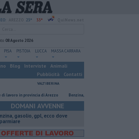
23°
33°
EO:
AREZZO
QuiNews.net
ato
08 Agosto 2026
PISA
PISTOIA
LUCCA
MASSA CARRARA
ino
Blog
Interviste
Animali
Pubblicità
Contatti
VALTIBERINA
ro in provincia di Arezzo
​Benzina, gasolio, gpl, ecco dove risparmiare
DOMANI AVVENNE
enzina, gasolio, gpl, ecco dove
sparmiare