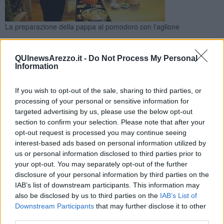
La preparazione della pappa al pomodoro con l'aglione
Puntata della trasmissione "L'Italia a morsi" condotta da
Chiara Maci su Food Network dedicata al celebre e
QUInewsArezzo.it -
Do Not Process My Personal
caratteristico prodotto culinario
Information
If you wish to opt-out of the sale, sharing to third parties, or
processing of your personal or sensitive information for
targeted advertising by us, please use the below opt-out
section to confirm your selection. Please note that after your
VALDICHIANA —
L'
aglione della Valdichiana
protagonista ieri
opt-out request is processed you may continue seeing
sera sul piccolo schermo, sul canale Food Network, nella
interest-based ads based on personal information utilized by
trasmissione "L'Italia a morsi" condotta dalla nota food blogger
us or personal information disclosed to third parties prior to
Chiara Maci.
your opt-out. You may separately opt-out of the further
L'esperta di cucina e di tendenze a tavola ha fatto tappa in
disclosure of your personal information by third parties on the
un'azienda di produzione del pregiato e unico aglio per poi cucinare
IAB’s list of downstream participants. This information may
e mangiare a casa di una "cuoca" provetta a Montepulciano che le
also be disclosed by us to third parties on the
IAB’s List of
ha preparato la gustosa pappa al pomodoro.
Downstream Participants
that may further disclose it to other
third parties.