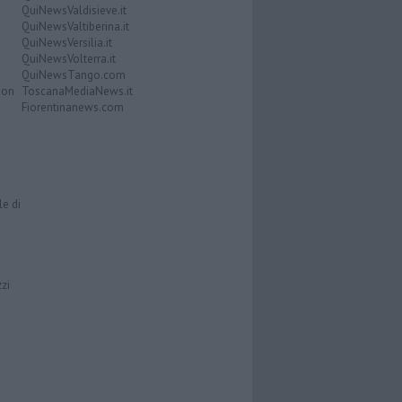
QuiNewsValdisieve.it
QuiNewsValtiberina.it
QuiNewsVersilia.it
QuiNewsVolterra.it
QuiNewsTango.com
Don
ToscanaMediaNews.it
Fiorentinanews.com
le di
zzi