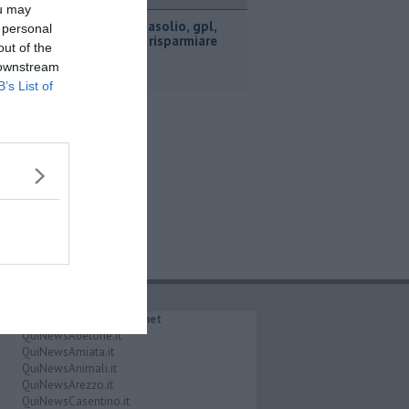
ttualità
ou may
​Benzina, gasolio, gpl,
 personal
ecco dove risparmiare
out of the
 downstream
B’s List of
IL NETWORK QuiNews.net
QuiNewsAbetone.it
QuiNewsAmiata.it
QuiNewsAnimali.it
QuiNewsArezzo.it
QuiNewsCasentino.it