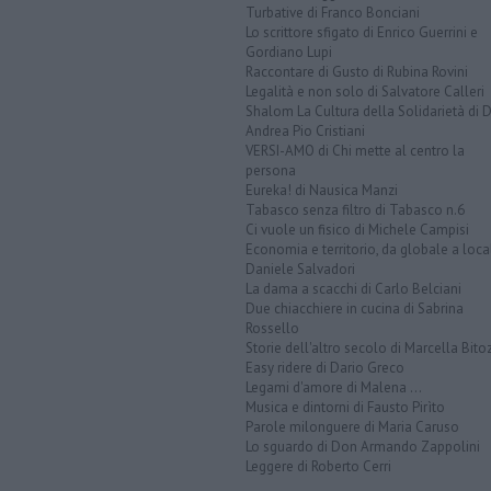
Turbative di Franco Bonciani
Lo scrittore sfigato di Enrico Guerrini e
Gordiano Lupi
Raccontare di Gusto di Rubina Rovini
Legalità e non solo di Salvatore Calleri
Shalom La Cultura della Solidarietà di 
Andrea Pio Cristiani
VERSI-AMO di Chi mette al centro la
persona
Eureka! di Nausica Manzi
Tabasco senza filtro di Tabasco n.6
Ci vuole un fisico di Michele Campisi
Economia e territorio, da globale a loca
Daniele Salvadori
La dama a scacchi di Carlo Belciani
Due chiacchiere in cucina di Sabrina
Rossello
Storie dell'altro secolo di Marcella Bito
Easy ridere di Dario Greco
Legami d'amore di Malena ...
Musica e dintorni di Fausto Pirìto
Parole milonguere di Maria Caruso
Lo sguardo di Don Armando Zappolini
Leggere di Roberto Cerri