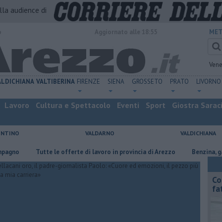
alla audience di
o
Aggiornato alle 18:55
MET
Vene
ALDICHIANA
VALTIBERINA
FIRENZE
SIENA
GROSSETO
PRATO
LIVORNO
Lavoro
Cultura e Spettacolo
Eventi
Sport
Giostra Sarac
ENTINO
VALDARNO
VALDICHIANA
​Tutte le offerte di lavoro in provincia di Arezzo
​Benzina, gasolio, 
Co
fa