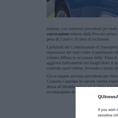
rumena, con numerosi precedenti per reati c
carcerazione
emesso dalla Procura presso i
pena di 3 anni e 10 mesi di reclusione.
I poliziotti del Commissariato di Sansepolcr
repressione dei reati contro il patrimonio ed
crimine diffuso in occasione della ‘Fiera 
aggirava furtivamente nei luoghi dove si s
controllo quest’ultima, trovando a bordo 
Gli occupanti avevano precedenti per furto
Custodia Cautelare in carcere veniva condo
stessa all’identificazione ed ai rilievi fotod
accompagnata dal personale presso la Casa
QUInewsAr
If you wish 
sensitive in