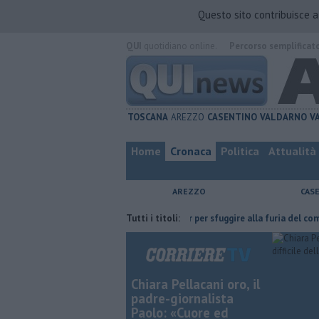
Questo sito contribuisce 
QUI
quotidiano online.
Percorso semplificat
TOSCANA
AREZZO
CASENTINO
VALDARNO
V
Home
Cronaca
Politica
Attualità
AREZZO
CAS
 ce l'ha fatta
Nascosta in un bar per sfuggire alla furia del compagno
Tutti i titoli:
Chiara Pellacani oro, il
padre-giornalista
Paolo: «Cuore ed