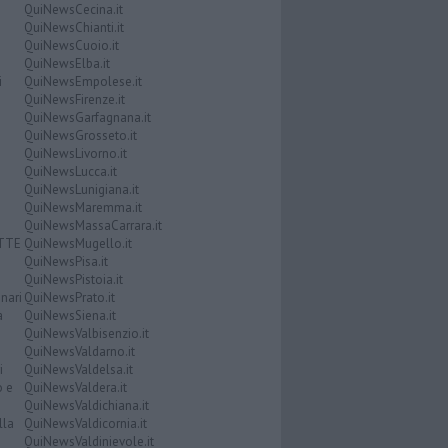
QuiNewsCecina.it
QuiNewsChianti.it
QuiNewsCuoio.it
QuiNewsElba.it
i
QuiNewsEmpolese.it
QuiNewsFirenze.it
QuiNewsGarfagnana.it
QuiNewsGrosseto.it
QuiNewsLivorno.it
QuiNewsLucca.it
QuiNewsLunigiana.it
QuiNewsMaremma.it
QuiNewsMassaCarrara.it
ATTE
QuiNewsMugello.it
QuiNewsPisa.it
QuiNewsPistoia.it
nari
QuiNewsPrato.it
a
QuiNewsSiena.it
QuiNewsValbisenzio.it
QuiNewsValdarno.it
i
QuiNewsValdelsa.it
o e
QuiNewsValdera.it
QuiNewsValdichiana.it
lla
QuiNewsValdicornia.it
QuiNewsValdinievole.it