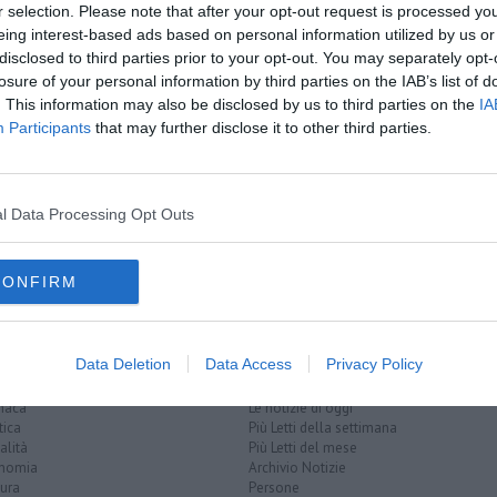
A
r selection. Please note that after your opt-out request is processed y
oscana iscriviti alla
Newsletter QUInews - ToscanaMedia.
eing interest-based ads based on personal information utilized by us or
amente nella tua casella di posta.
disclosed to third parties prior to your opt-out. You may separately opt-
losure of your personal information by third parties on the IAB’s list of
. This information may also be disclosed by us to third parties on the
IA
Participants
that may further disclose it to other third parties.
i
zia”
l Data Processing Opt Outs
spezia
sansepolcro
quaresima
perugia
CONFIRM
Data Deletion
Data Access
Privacy Policy
EGORIE
RUBRICHE
naca
Le notizie di oggi
tica
Più Letti della settimana
alità
Più Letti del mese
nomia
Archivio Notizie
ura
Persone