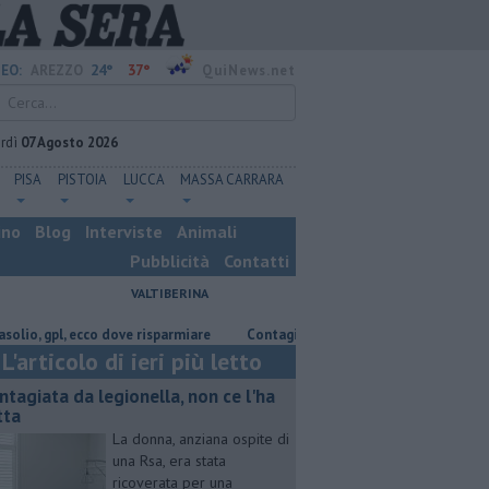
24°
37°
EO:
AREZZO
QuiNews.net
rdì
07 Agosto 2026
PISA
PISTOIA
LUCCA
MASSA CARRARA
ino
Blog
Interviste
Animali
Pubblicità
Contatti
VALTIBERINA
gpl, ecco dove risparmiare
Contagiata da legionella, non ce l'ha fatta
L'articolo di ieri più letto
ntagiata da legionella, non ce l'ha
tta
La donna, anziana ospite di
una Rsa, era stata
ricoverata per una