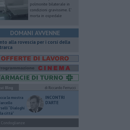
polmonite bilaterale in
condizioni gravissime. E'
morta in ospedale
DOMANI AVVENNE
onto alla rovescia per i corsi della
trarca
ui Blog
di Riccardo Ferrucci
INCONTRI
ucca la mostra
D'ARTE
Marcello
selli “Dialoghi
la città"
Condoglianze