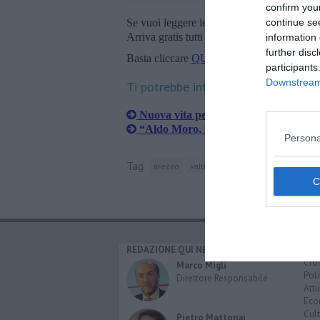
confirm you
Se vuoi leggere le notizie principali della T
continue se
Arriva gratis tutti i giorni alle 20:00 dirett
information 
further disc
Basta cliccare
QUI
participants
Downstream 
Ti potrebbe interessare anche:
Nuova vita per il parco di Villa Sever
“Aldo Moro, il martire della democra
Persona
Tag
arezzo
valtiberina
polizia di stato
la 
REDAZIONE QUI NEWS
CAT
Cro
Marco Migli
Poli
Direttore Responsabile
Attu
Eco
Cult
Pietro Mattonai