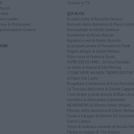
rt
Toscani in TV
tacoli
rviste
QUI BLOG
nion Leader
Incontri d'arte di Riccardo Ferrucci
rese & Professioni
Racconti della domenica di Marco Celat
grammazione Cinema
Disincantato di Adolfo Santoro
Sorridendo di Nicola Belcari
Vignaioli e vini di Nadio Stronchi
MUNI
Le pregiate penne di Pierantonio Pardi
Pagine allegre di Gianni Micheli
Psico-cose di Federica Giusti
VI PRESENTO I MIEI... di Dino Fiumalbi
Le stelle di Astrea di Edit Permay
STORIE VISPE MA NON TROPPO DISTR
di Dario Dal Canto
Progettare il benessere di Erica Fiumalbi
La Toscana della birra di Davide Cappan
Cose strane e posti assurdi di Blue Lam
Storielba di Alessandro Canestrelli
NEURONEWS di Alberto Arturo Vergani
Pensieri della domenica di Libero Ventur
Fauda e balagan di Alfredo De Girolam
Enrico Catassi
Storie di ordinaria umanità di Nicolò Ste
Parole in viaggio di Tito Barbini