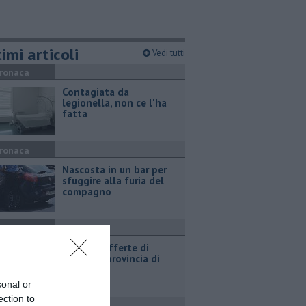
imi articoli
Vedi tutti
ronaca
Contagiata da
legionella, non ce l'ha
fatta
ronaca
Nascosta in un bar per
sfuggire alla furia del
compagno
ttualità
​Tutte le offerte di
lavoro in provincia di
Arezzo
sonal or
ection to