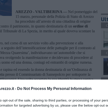
AREZZO - VALTIBERINA —
Nel pomeriggio del
15 marzo, personale della Polizia di Stato di Arezzo
Ult
ha proceduto all’arresto di una cittadina di origine
C
ontro il patrimonio, in quanto destinataria di un
ordine di
l Tribunale di La Spezia, in merito al quale doveva scontare la
o, nel corso di un servizio volto alla prevenzione e alla
 a seguito dell’intensificazione delle pattuglie per il contrasto al
di Mezza Quaresima’, individuavano un’automobile che si
C
tava svolgendo la manifestazione e decidevano di procedere al
un uomo ed una donna, coniugi ed entrambi di origine rumena.
 e rapina ed essendo la donna destinataria di un’Ordinanza di
tta presso il Commissariato di Sansepolcro per sottoporre la
attiloscopici. Una volta accertata la sua identità la stessa veniva
A
 Circondariale‘ Capanne’ di Perugia.
ezzo.it -
Do Not Process My Personal Information
to opt-out of the sale, sharing to third parties, or processing of your per
formation for targeted advertising by us, please use the below opt-out s