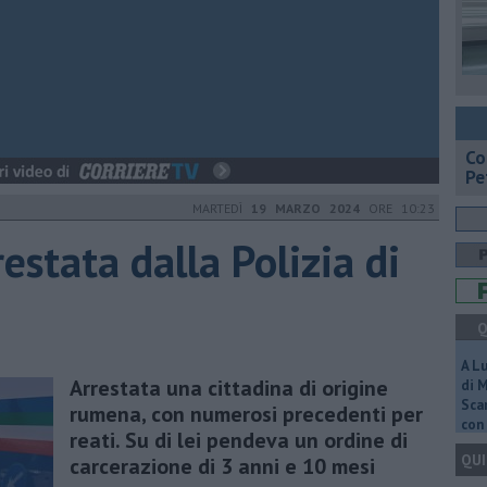
​C
Pe
MARTEDÌ
19 MARZO 2024
ORE 10:23
restata dalla Polizia di
Q
A L
Arrestata una cittadina di origine
di 
Scar
rumena, con numerosi precedenti per
con 
reati. Su di lei pendeva un ordine di
QUI
carcerazione di 3 anni e 10 mesi