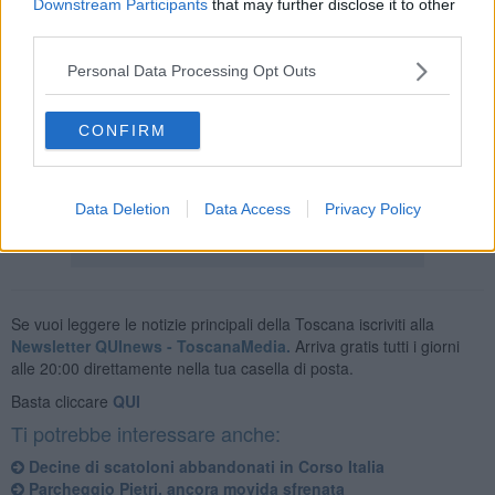
Downstream Participants
that may further disclose it to other
third parties.
Personal Data Processing Opt Outs
Il prossimo appuntamento è in programma
sabato 18 settembre
prossimo presso Villa Severi alle 17.
CONFIRM
Pagina Facebook:
Fare Verde - Etruria
Mail:
fareverde.etruria@gmail.com
Data Deletion
Data Access
Privacy Policy
Se vuoi leggere le notizie principali della Toscana iscriviti alla
Newsletter QUInews - ToscanaMedia.
Arriva gratis tutti i giorni
alle 20:00 direttamente nella tua casella di posta.
Basta cliccare
QUI
Ti potrebbe interessare anche:
Decine di scatoloni abbandonati in Corso Italia
​Parcheggio Pietri, ancora movida sfrenata