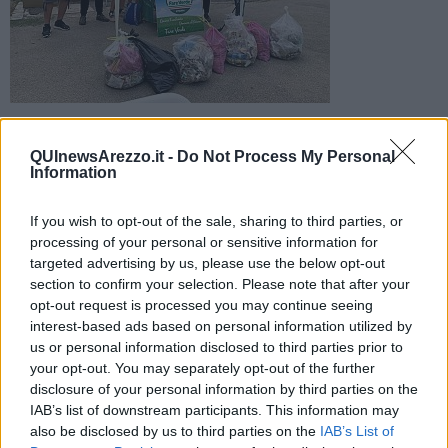
Buoni risultati dalla passeggiata ecologia di Fare Verde Etruria
nell'area adiacente al Liceo Artistico. Prossima tappa Villa
QUInewsArezzo.it -
Do Not Process My Personal
Severi
Information
If you wish to opt-out of the sale, sharing to third parties, or
processing of your personal or sensitive information for
targeted advertising by us, please use the below opt-out
section to confirm your selection. Please note that after your
AREZZO —
Sabato scorso si è svolta la
passeggiata ecologica
opt-out request is processed you may continue seeing
organizzata da Fare Verde Etruria
nella zona adiacente al Liceo
interest-based ads based on personal information utilized by
artistico di Arezzo, la seconda tappa di una serie di iniziative per
us or personal information disclosed to third parties prior to
riqualificare gli spazi verdi della città
, messe in calendario per i
your opt-out. You may separately opt-out of the further
mesi di agosto e settembre.
disclosure of your personal information by third parties on the
È stata una giornata particolare per la quantità di materiale
IAB’s list of downstream participants. This information may
raccolto,
quasi 15 kg di sporcizia
in meno nel verde cittadino e
also be disclosed by us to third parties on the
IAB’s List of
per la partecipazione di molti ragazzi all’iniziativa.