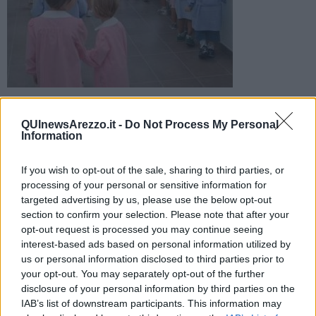
Scadenza venerdì 20 ottobre. Il bando per il contributo Miur
delle rette scolastiche dei nidi e delle scuole dell’infanzia
QUInewsArezzo.it -
Do Not Process My Personal
anno 2022/2023
Information
If you wish to opt-out of the sale, sharing to third parties, or
processing of your personal or sensitive information for
targeted advertising by us, please use the below opt-out
section to confirm your selection. Please note that after your
AREZZO —
Fino a venerdì 20 ottobre è possibile presentare
opt-out request is processed you may continue seeing
domanda per ottenere il contributo Miur a titolo di rimborso delle
interest-based ads based on personal information utilized by
rette di frequenza pagate durante lo scorso anno scolastico, dal
us or personal information disclosed to third parties prior to
settembre 2022 al giugno 2023, dalle famiglie dei bambini iscritti
your opt-out. You may separately opt-out of the further
agli asili nido e alle scuole dell’infanzia comunali e private.
disclosure of your personal information by third parties on the
Requisiti necessari sono la residenza nel Comune di Arezzo ed
IAB’s list of downstream participants. This information may
essere in regola con il pagamento delle suddette rette. L’elenco dei