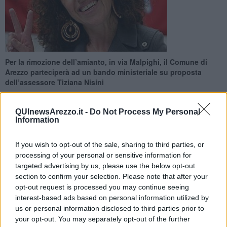
Per la rimozione dell’amianto, in via Malpighi, il Comune di
Arezzo parteciperà ad un bando ministeriale su proposta
dell’assessore Tiziana Nisini
QUInewsArezzo.it -
Do Not Process My Personal
Information
If you wish to opt-out of the sale, sharing to third parties, or
AREZZO —
La Giunta comunale ha adottato una delibera, su
processing of your personal or sensitive information for
proposta dell’assessore Tiziana Nisini, a seguito della quale il
Comune di Arezzo parteciperà a un bando del ministero
targeted advertising by us, please use the below opt-out
dell’Ambiente per il finanziamento della progettazione preliminare e
section to confirm your selection. Please note that after your
definitiva degli interventi di bonifica di edifici pubblici contaminati da
opt-out request is processed you may continue seeing
amianto fino a un massimo di 15.000 euro.
interest-based ads based on personal information utilized by
us or personal information disclosed to third parties prior to
“L’amministrazione – ha sottolineato
Tiziana Nisini
– subito dopo
your opt-out. You may separately opt-out of the further
l’uscita del bando ministeriale pubblicato nella Gazzetta Ufficiale il