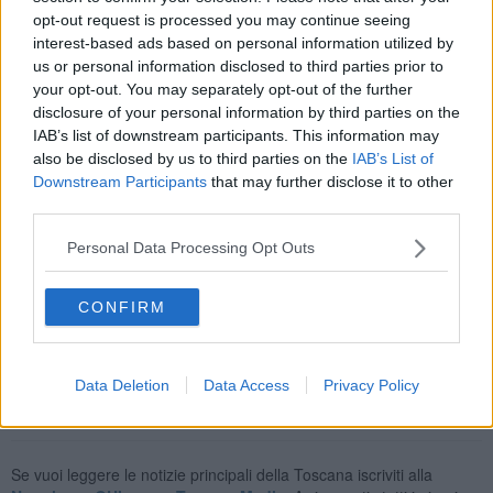
opt-out request is processed you may continue seeing
badante, è stata raggiunta a piedi da una squadra di tecnici della
Stazione Foreste Casentinesi insieme a vigili del fuoco, sanitari del
interest-based ads based on personal information utilized by
118 e carabinieri.
us or personal information disclosed to third parties prior to
your opt-out. You may separately opt-out of the further
disclosure of your personal information by third parties on the
IAB’s list of downstream participants. This information may
also be disclosed by us to third parties on the
IAB’s List of
Quindi, è stata caricata sulla barella e trasportata a spalla dai
Downstream Participants
that may further disclose it to other
tecnici del Soccorso Alpino, provvisti di ciaspole, per circa un
third parties.
chilometro nella neve. Lo spostamento, con il supporto dei
pompieri, è terminato nel punto dove erano stati lasciati i mezzi di
Personal Data Processing Opt Outs
soccorso. Ad attendere l'anziana c'era già l'ambulanza che l'ha
trasportata all'ospedale di Bibbiena.
CONFIRM
Data Deletion
Data Access
Privacy Policy
Se vuoi leggere le notizie principali della Toscana iscriviti alla