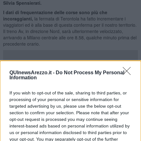
Silvia Spensierati.
I dati di frequentazione delle corse sono più che
incoraggianti,
la fermata di Terontola ha fatto incrementare i
viaggiatori ed è alla base di questa conferma per il nostro territorio.
Il treno Av, in direzione Nord, sarà ulteriormente velocizzato,
arrivando a Milano centrale alle ore 8.58, qualche minuto prima del
precedente orario.
"Questa conferma è frutto di un lavoro di grande sinergia fra il
QUInewsArezzo.it -
Do Not Process My Personal
Information
nostro Comune, con l'assessore ai Trasporti Spensierati, la
Regione Umbria e Trenitalia - aggiunge
il sindaco Luciano Meoni
- se la fermata a Terontola del treno AV è risultata utile anche nel
If you wish to opt-out of the sale, sharing to third parties, or
periodo Covid, allora questo significa che i viaggiatori della
processing of your personal or sensitive information for
Valdichiana e dell'area del Trasimeno avevano bisogno di un
targeted advertising by us, please use the below opt-out
collegamento veloce. Si tratta di una conferma che farà bene alla
section to confirm your selection. Please note that after your
nostra economia e al turismo".
opt-out request is processed you may continue seeing
Ma le novità non riguardano solo il Frecciarossa
, ve ne sono
interest-based ads based on personal information utilized by
ulteriori che riguardano il traffico Intercity e quello regionale. Gli IC
us or personal information disclosed to third parties prior to
'Tacito' Terni-Milano 580 e 599 sia in direzione nord che in
your opt-out. You may separately opt-out of the further