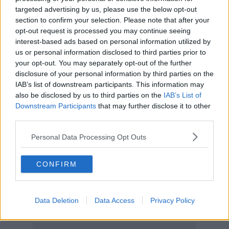
Cavallo dove il sindaco
Alessandro Ghinelli
sta mettendo a punto
targeted advertising by us, please use the below opt-out
la strategia per l'avvio della campagna elettorale alla guida dello
section to confirm your selection. Please note that after your
schieramento di centrodestra.
opt-out request is processed you may continue seeing
interest-based ads based on personal information utilized by
us or personal information disclosed to third parties prior to
your opt-out. You may separately opt-out of the further
Sarà “un'occasione per presentare idee e progetti per la nostra
disclosure of your personal information by third parties on the
comunità e per la nostra città!” annuncia Ralli che punta sul un
IAB’s list of downstream participants. This information may
piano di rilancio che “ nasce dai bisogni delle famiglie e delle
also be disclosed by us to third parties on the
IAB’s List of
imprese, che propone soluzioni concrete per la salute, il lavoro,
Downstream Participants
that may further disclose it to other
l'ambiente. Un progetto scritto all'interno di una cornice fatta da
third parties.
trasparenza e legalità, dalla valorizzazione delle competenze e
dello spirito di servizio”.
Personal Data Processing Opt Outs
Insomma, l'obiettivo dichiarato dal medico-candidato sindaco è “far
ripartire la città”. Per lui quello di domani (alle 18,30) non sarà solo
CONFIRM
il “debutto” in campagna elettorale ma anche il primo test faccia a
faccia con gli aretini.
Lucia Bigozzi
Data Deletion
Data Access
Privacy Policy
© Riproduzione riservata