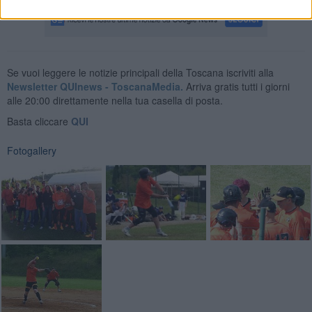
Se vuoi leggere le notizie principali della Toscana iscriviti alla
Newsletter QUInews - ToscanaMedia.
Arriva gratis tutti i giorni
alle 20:00 direttamente nella tua casella di posta.
Basta cliccare
QUI
Fotogallery