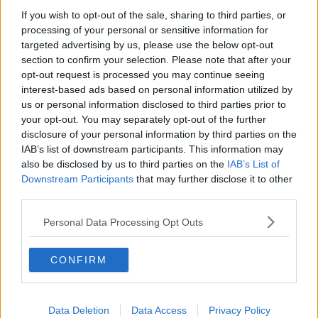
Nutrie Collecchio e i Bastardi Vicenza.
If you wish to opt-out of the sale, sharing to third parties, or
processing of your personal or sensitive information for
targeted advertising by us, please use the below opt-out
section to confirm your selection. Please note that after your
Questa grande partecipazione ha confermato la crescita del softball
opt-out request is processed you may continue seeing
amatoriale italiano, con la creazione di un numero sempre
interest-based ads based on personal information utilized by
maggiore di squadre che, composte da atleti di entrambi i sessi e di
us or personal information disclosed to third parties prior to
tutte le età, girano l’Italia pur di sfidarsi e di mantenere viva la loro
your opt-out. You may separately opt-out of the further
passione per lo sport.
Il secondo torneo della “Topa”
, alla fine,
ha
premiato le romane Red Foxes,
vincitrici di una bella finale con
disclosure of your personal information by third parties on the
il Vicenza, mentre la formazione aretina si è dovuta accontentare
IAB’s list of downstream participants. This information may
del quarto posto.
also be disclosed by us to third parties on the
IAB’s List of
Downstream Participants
that may further disclose it to other
Nato da un anno
, il movimento di softball amatoriale del Bsc
third parties.
Arezzo nelle ultime settimane è stato ospite di numerosi tornei in
tutta Italia per prepararsi al debutto ufficiale nel campionato Lac –
Personal Data Processing Opt Outs
Lega Amatoriale CentroItalia
. Gli aretini di Bennati giocheranno le
loro prime partite il 24 maggio a Roma in una fase iniziale che li
vedrà opposti alle Red Foxes e ai Leones Spoleto, le due squadre
CONFIRM
che nel 2014 si sono piazzate ai primi due posti della competizione.
Un esordio che, dunque, testerà immediatamente
il valore e le
ambizioni della Topa aretina.
Data Deletion
Data Access
Privacy Policy