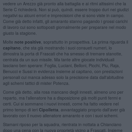
vedere un Arezzo già pronto alla battaglia e ai ritmi altissimi che la
Serie C richiederà. Non si può, quindi. essere troppo duri nei giudizi
negativi su alcuni errori e imprecisioni che si sono viste in campo.
Come già detto infatti, gli amaranto stanno pagando i grossi carichi
di lavoro cui sono sottoposti giornalmente per preparare nel modo
giusto la stagione.
Molte
note positive
, soprattutto in prospettiva. La prima riguarda il
capitano
, che sta già mostrando i suoi consueti numeri, lo
dimostra la porta di Frascati che ha smesso di tremare stanotte,
centrata da un suo missile. Ma tante altre giocate individuali
lasciano ben sperare: Foglia, Luciani, Belloni, Picchi, Piu, Raja,
Benucci e Sussi in evidenza insieme al capitano, con prestazioni
personali cui manca adesso solo la precisione data dall'abitudine
agli schemi tattici di mister Potenza.
Come già detto, alla rosa mancano degli innesti, almeno uno per
reparto, ma l'allenatore ha a disposizione già molti punti fermi e
certi. Cui si sommano i nuovi innesti, come ha fatto vedere nel
primo tempo di ieri
Cipolletta
, avvantaggiato proprio dall'aver già
lavorato con il nuovo allenatore amaranto e con i suoi schemi.
Stamani riposo per la squadra, rientrata in nottata a Chianciano
dopo una cena con la nuova proprietà vicino a Frascati. Insieme