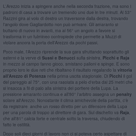
L'Arezzo inizia a spingere anche nella seconda frazione, ma sono i
padroni di casa a trovare un tremendo uno due in tre minuti. Al 53°
Razzini gira al volo di destro un traversone dalla destra, trovando
l'angolo dove Gagliardotto non può arrivare. Gli amaranto si
buttano di nuovo in avanti, ma al 56° un angolo a favore si
trasforma in un fulmineo contropiede che permette a Muzzi di
violare ancora la porta dell'Arezzo da pochi passi.
Poco male, l'Arezzo riprende la sua gara sfruttando soprattutto gli
esterni e la verve di
Sussi e Benucci
sulla sinistra.
Picchi e Raja
in mezzo al campo fanno gioco, smistano palloni e spinge. E sono
proprio loro le due reti che ribaltano il risultato regalando la
vittoria
all'Arezzo di Potenza
nella prima uscita stagionale. Di
Picchi
il gol
del pareggio al 75°, con una rasoiata a pelo d'erba dai 25 metri che
si insacca a fil di palo alla sinistra del portiere della Lupa. La
pressione amaranto continua e all'80° l'arbitro assegna un
penalty
solare all'Arezzo. Nonostante il clima amichevole della partita, c'è
da registrare anche un rosso diretto per un difensore della Lupa
per una parola di troppo al direttore di gara. Sul dischetto va
Raja
,
che all'81° calcia forte e centrale sotto la traversa, chiudendo di
fatto le ostilità.
Dopo soli dieci giorni di lavoro non ci si poteva certo aspettare di