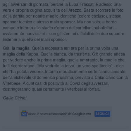
agli avversari di giornata, perché la Lupa Frascati è adesso una
vera e propria cugina acquisita dell'Arezzo. Basta scorrere le foto
della partita per notare maglie identiche (colore escluso), stesso
sponsor tecnico e stesso main sponsor. Ma non solo, a bordo
campo e intorno allo stadio c'erano dei cartelloni pubblicitari –
ovviamente nuovissimi – con gli stemmi ufficiali delle due squadre
insieme a quello del main sponsor.
Già,
la maglia
. Quella indossata ieri era per la prima volta una
maglia della Kappa. Quella bianca, da trasferta. C'è grande attesa
per vedere anche la prima maglia, quella amaranto, la maglia che
tutti ricorderanno. “Ma vedrete la terza, un vero spettacolo” - dice
chi l'ha potuta vedere. Intanto è praticamente certo l'annullamento
dell'amichevole di domenica prossima, prevista a Chianciano con la
Viterbese. Alcuni casi di positività al Covid degli avversari,
costringeranno quasi certamente i viterbesi al forfait.
Giulio Cirinei