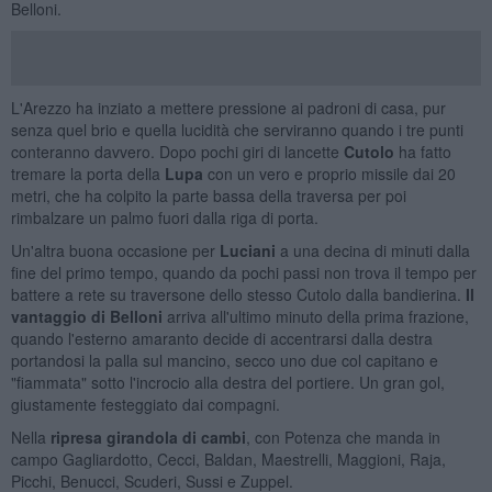
Belloni.
L'Arezzo ha inziato a mettere pressione ai padroni di casa, pur
senza quel brio e quella lucidità che serviranno quando i tre punti
conteranno davvero. Dopo pochi giri di lancette
Cutolo
ha fatto
tremare la porta della
Lupa
con un vero e proprio missile dai 20
metri, che ha colpito la parte bassa della traversa per poi
rimbalzare un palmo fuori dalla riga di porta.
Un'altra buona occasione per
Luciani
a una decina di minuti dalla
fine del primo tempo, quando da pochi passi non trova il tempo per
battere a rete su traversone dello stesso Cutolo dalla bandierina.
Il
vantaggio di Belloni
arriva all'ultimo minuto della prima frazione,
quando l'esterno amaranto decide di accentrarsi dalla destra
portandosi la palla sul mancino, secco uno due col capitano e
"fiammata" sotto l'incrocio alla destra del portiere. Un gran gol,
giustamente festeggiato dai compagni.
Nella
ripresa girandola di cambi
, con Potenza che manda in
campo Gagliardotto, Cecci, Baldan, Maestrelli, Maggioni, Raja,
Picchi, Benucci, Scuderi, Sussi e Zuppel.