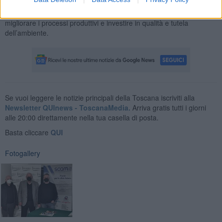
agroalimentari. Si tratta di un’opportunità interessante per i
produttori che la cooperativa aretina vuole cogliere in modo da
migliorare i processi produttivi e investire in qualità e tutela
dell’ambiente.
Se vuoi leggere le notizie principali della Toscana iscriviti alla
Newsletter QUInews - ToscanaMedia.
Arriva gratis tutti i giorni
alle 20:00 direttamente nella tua casella di posta.
Basta cliccare
QUI
Fotogallery