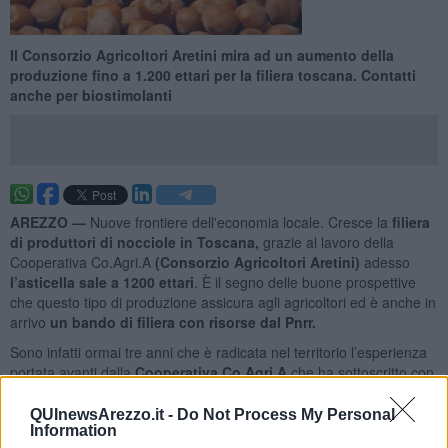
Il Consorzio Agricoltori Aretini mira ad un aumento della
produzione fino a 1.200 ettari per la filiera toscana. Contatti
anche per biostimolanti
AREZZO —
Nuove frontiere dell'economia locale. Cresce la
filiera
di produttori di nocciole in Toscana,
grazie al lavoro della
Cooperativa Co.Agri.A
(Consorzio Agricoltori Aretini)
adesso
l’asticella sale a 1200 ettari
. È il segno delle buone prospettive
che questo tipo di produzione assicura agli agricoltori ed è anche in
arrivo
un bando di filiera con risorse dal Pnrr.
Sono infatti ormai tre anni che è radicata nel territorio l’esperienza
portata avanti dalla
Cooperativa Co.Agri.A
che ha sottoscritto con
la
Ferrero, proprio quella della celebre Nutella,
un contratto di
filiera per fornitura di nocciole.
QUInewsArezzo.it -
Do Not Process My Personal
Information