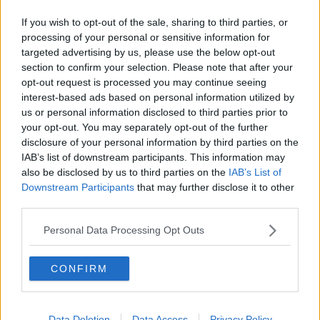
If you wish to opt-out of the sale, sharing to third parties, or
processing of your personal or sensitive information for
L’importante industria dolciaria, quindi, lavora materie prime
"made
in Tuscany"
grazie all’opera di decine di agricoltori che
targeted advertising by us, please use the below opt-out
attualmente sfruttano
circa 250 ettari in Valdichiana.
Ora però
section to confirm your selection. Please note that after your
l'obiettivo diventa più ambizioso. La cooperativa presieduta da
opt-out request is processed you may continue seeing
Angiolino Mancini
ha da poco organizzato una serata per fare il
interest-based ads based on personal information utilized by
punto della situazione e rilanciare.
us or personal information disclosed to third parties prior to
your opt-out. You may separately opt-out of the further
"Lo scopo - spiega lo stesso Mancini - è quello di
raggiungere una
disclosure of your personal information by third parties on the
produzione di nocciole su 1200 ettari nella nostra regione
. Le
IAB’s list of downstream participants. This information may
condizioni del nostro contratto sono particolarmente favorevoli e
also be disclosed by us to third parties on the
IAB’s List of
garantiscono redditività oltre al fatto di
metterci in collegamento
Downstream Participants
that may further disclose it to other
diretto con la più importante realtà alimentare italiana.
Alcuni
giorni fa abbiamo organizzato un meeting con gli associati della
third parties.
cooperativa, abbiamo avuto modo di conoscere
una linea di
biostimolanti di nuova generazione prodotta dalla ditta Scam.
Personal Data Processing Opt Outs
Si tratta di un potenziale alleato per i nostri partner che vogliono
migliorare la produzione di nocciole nel pieno rispetto
CONFIRM
dell’ambiente".
Ma le novità non finiscono qui perché Co.Agri.A è pronta ad
approfittare del bando collegato al Pnrr per lo sviluppo delle filiere
Data Deletion
Data Access
Privacy Policy