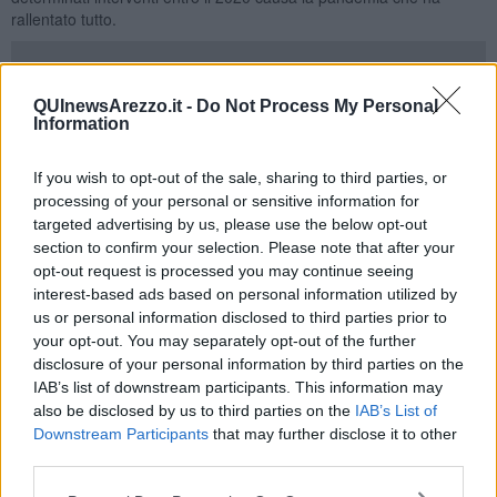
rallentato tutto.
QUInewsArezzo.it -
Do Not Process My Personal
Nello specifico si tratta della
rotatoria dell’area Lebole
, il primo
Information
lotto dei lavori all’
incrocio di Santa Maria
, il consolidamento della
scuola materna Leonardo Bruni
, la realizzazione del nuovo
If you wish to opt-out of the sale, sharing to third parties, or
centro lavaggio alla scuola Sante Tani
, la manutenzione
processing of your personal or sensitive information for
straordinaria della
scuola di Indicatore
.
targeted advertising by us, please use the below opt-out
Grazie ad un co-finanziamento ministeriale, nel piano è stato
section to confirm your selection. Please note that after your
inserito ex-novo anche la realizzazione di un
nuovo canale
opt-out request is processed you may continue seeing
collettore per raccogliere le acque
provenienti da Castelsecco e
interest-based ads based on personal information utilized by
la messa a dimore di specie arboree e arbustive grazie a un b
ando
us or personal information disclosed to third parties prior to
regionale che finanzierà il 90%
dell’importo della spesa.
your opt-out. You may separately opt-out of the further
Ci sono poi parziali modifiche e aggiustamenti nel finanziamento di
disclosure of your personal information by third parties on the
alcune opere come per quelle alla copertura della
scuola
IAB’s list of downstream participants. This information may
Fonterosa
dove la partecipazione a un bando ministeriale
also be disclosed by us to third parties on the
IAB’s List of
permetterà di ottenere
24mila euro
di ulteriori risorse mentre per la
Downstream Participants
that may further disclose it to other
ciclopista di collegamento San Leo-Pratantico
la partecipazione
third parties.
a un bando regionale consentirà di passare da un finanziamento di
75mila a uno di
90mila euro.
Alla manutenzione di immobili e