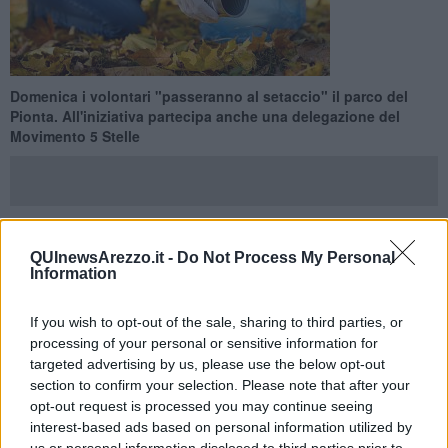
Domenica i volontari "passeranno al setaccio" il parco del
Pionta. All'iniziativa partecipa anche una delegazione del
Movimento 5 Stelle
QUInewsArezzo.it -
Do Not Process My Personal
AREZZO —
"PuliAmo Arezzo"
, quando i cittadini che si prendono
Information
cura della loro città.
Domenica 24 gennaio sarà il
parco del Pionta
ad essere "passato
al setaccio" dai tanti volontari che, muniti di guanti, scarponi e
If you wish to opt-out of the sale, sharing to third parties, or
mascherina, contribuiranno a ripulire l'area verde.
processing of your personal or sensitive information for
targeted advertising by us, please use the below opt-out
All'iniziativa sarà presente anche una delegazione del
Movimento
section to confirm your selection. Please note that after your
5 Stell
e, con il consigliere comunale
Michele Menchetti
in prima
opt-out request is processed you may continue seeing
linea. Da sempre i pentastellati sono attenti a queste iniziative che
interest-based ads based on personal information utilized by
promuovono con costanza sull'intero territorio.