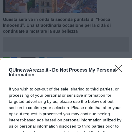
Questa sera va in onda la seconda puntata di “Fosca
Innocenti”. Una straordinaria occasione per la città di
continuare a mostrare la sua bellezza
AREZZO —
Questa sera va in onda la seconda puntata di
“Fosca
QUInewsArezzo.it -
Do Not Process My Personal
Innocenti”
, la fiction girata interamente ad Arezzo. E l’obiettivo è
Information
sicuramente quello di centrare un altro
record di ascolti
, come
quello raggiunto all’esordio la scorsa settimana.
If you wish to opt-out of the sale, sharing to third parties, or
Per la città ed i dintorni la prima serata sulla rete ammiraglia
processing of your personal or sensitive information for
Mediaset rappresenta sicuramente
una grande occasione
targeted advertising by us, please use the below opt-out
promozionale
. E va detto che Arezzo ne è uscita veramente
section to confirm your selection. Please note that after your
splendida.
opt-out request is processed you may continue seeing
interest-based ads based on personal information utilized by
us or personal information disclosed to third parties prior to