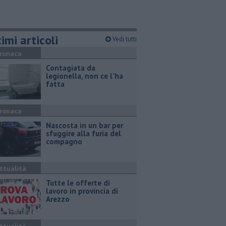
imi articoli
Vedi tutti
ronaca
Contagiata da
legionella, non ce l'ha
fatta
ronaca
Nascosta in un bar per
sfuggire alla furia del
compagno
ttualità
​Tutte le offerte di
lavoro in provincia di
Arezzo