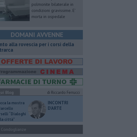
polmonite bilaterale in
condizioni gravissime. E'
morta in ospedale
DOMANI AVVENNE
onto alla rovescia per i corsi della
trarca
ui Blog
di Riccardo Ferrucci
INCONTRI
ucca la mostra
D'ARTE
Marcello
selli “Dialoghi
la città"
Condoglianze