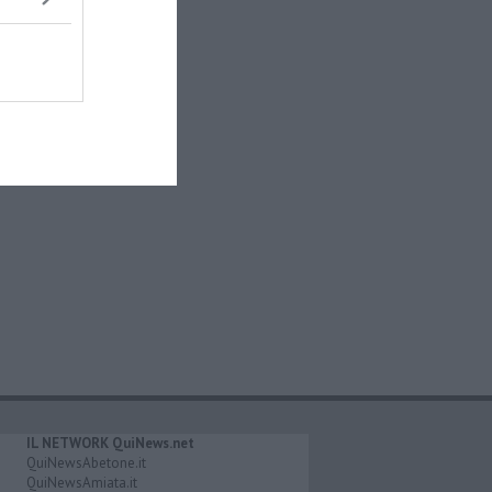
IL NETWORK QuiNews.net
QuiNewsAbetone.it
QuiNewsAmiata.it