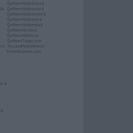
QuiNewsValdichiana.it
lla
QuiNewsValdicornia.it
QuiNewsValdinievole.it
QuiNewsValdisieve.it
QuiNewsValtiberina.it
QuiNewsVersilia.it
QuiNewsVolterra.it
QuiNewsTango.com
Don
ToscanaMediaNews.it
Fiorentinanews.com
le di
zzi