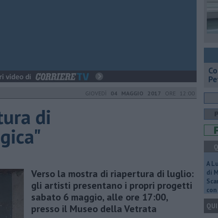
​C
Pe
GIOVEDÌ
04 MAGGIO 2017
ORE 12:00
tura di
gica"
Q
A L
Verso la mostra di riapertura di luglio:
di 
Scar
gli artisti presentano i propri progetti
con 
sabato 6 maggio, alle ore 17:00,
QUI
presso il Museo della Vetrata