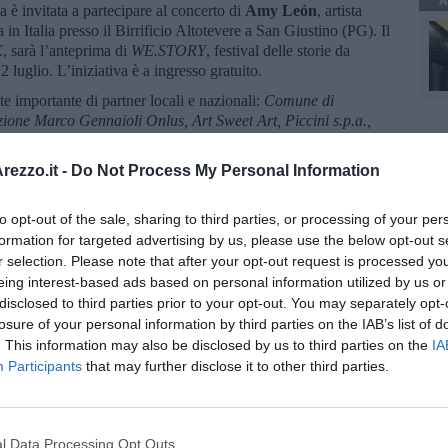
A
za è invitata a partecipare al concerto di
Amy León
, artista
in Italia presso il Birrificio Altotevere a San Giustino (PG). Il
K
, sarà l’anteprima di
WE.STORY
, festival delle storie da
 luglio. L’iniziativa è a ingresso gratuito.
te importante di partner locali e nazionali:
Comune di
one Marco Gennaioli Onlus, Art Sweet Art, Piccini s.p.a.,
ezzo.it -
Do Not Process My Personal Information
to opt-out of the sale, sharing to third parties, or processing of your per
formation for targeted advertising by us, please use the below opt-out s
r selection. Please note that after your opt-out request is processed y
oscana iscriviti alla
Newsletter QUInews - ToscanaMedia.
eing interest-based ads based on personal information utilized by us or
amente nella tua casella di posta.
disclosed to third parties prior to your opt-out. You may separately opt-
losure of your personal information by third parties on the IAB’s list of
. This information may also be disclosed by us to third parties on the
IA
Participants
that may further disclose it to other third parties.
o
e
lowatt
l Data Processing Opt Outs