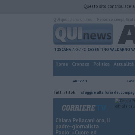
Questo sito contribuisce 
QUI
quotidiano online.
Percorso semplificat
TOSCANA
AREZZO
CASENTINO
VALDARNO
V
Home
Cronaca
Politica
Attualità
AREZZO
CAS
ha fatta
Nascosta in un bar per sfuggire alla furia del compagno
Tutti i titoli:
​T
Chiara Pellacani oro, il
padre-giornalista
Paolo: «Cuore ed