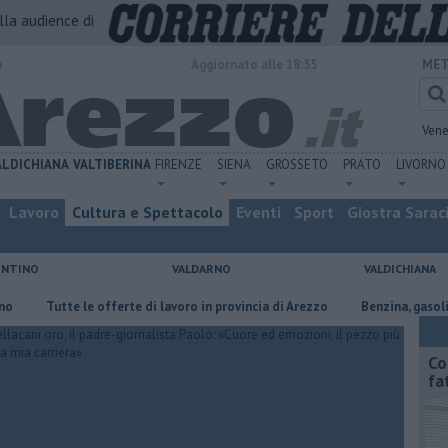
alla audience di
o
Aggiornato alle 18:55
MET
Vene
ALDICHIANA
VALTIBERINA
FIRENZE
SIENA
GROSSETO
PRATO
LIVORNO
Lavoro
Cultura e Spettacolo
Eventi
Sport
Giostra Sarac
ENTINO
VALDARNO
VALDICHIANA
utte le offerte di lavoro in provincia di Arezzo
​Benzina, gasolio, gpl, e
Co
fa