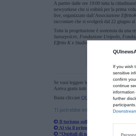
A partire dalle ore 19:00 tutta la cittadinan
newyorkese che si esibirà per la prima volta 
live, organizzato dall’
Associazione Effetto
raccontare che si svolgerà dal 22 giugno al 2
Tutta la progettazione è sostenuta da una re
Sansepolcro, Fondazione Unipolis, Fondazi
Effetto K
e
Studio Idea.
QUInewsAr
If you wish 
sensitive in
confirm you
Se vuoi leggere le notizie principali della T
continue se
Arriva gratis tutti i giorni alle 20:00 dirett
information 
Basta cliccare
QUI
further disc
participants
Ti potrebbe interessare anche:
Downstream 
Il turismo sulle orme di San Francesc
Al via il primo Festival dello spettator
“Ospitali di natura”, l'essenza del Ki
Persona