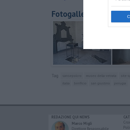
Fotogallery
Tag
sansepolcro
museo della vetrata
site-s
italia
birrificio
san giustino
perugia
REDAZIONE QUI NEWS
CAT
Cro
Marco Migli
Poli
Direttore Responsabile