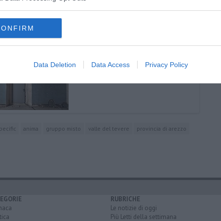
CONFIRM
Data Deletion
Data Access
Privacy Policy
pecific
anima
gruppo misto
valle del tevere
provincia di arezzo
EGORIE
RUBRICHE
naca
Le notizie di oggi
tica
Più Letti della settimana