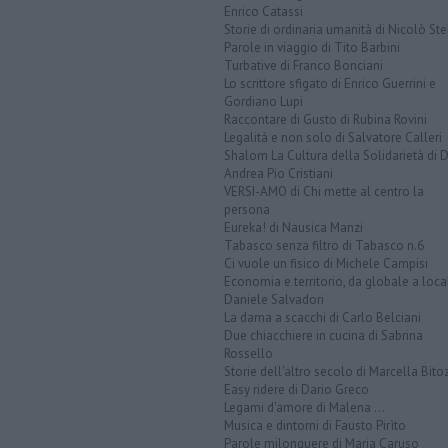
Enrico Catassi
Storie di ordinaria umanità di Nicolò Ste
Parole in viaggio di Tito Barbini
Turbative di Franco Bonciani
Lo scrittore sfigato di Enrico Guerrini e
Gordiano Lupi
Raccontare di Gusto di Rubina Rovini
Legalità e non solo di Salvatore Calleri
Shalom La Cultura della Solidarietà di 
Andrea Pio Cristiani
VERSI-AMO di Chi mette al centro la
persona
Eureka! di Nausica Manzi
Tabasco senza filtro di Tabasco n.6
Ci vuole un fisico di Michele Campisi
Economia e territorio, da globale a loca
Daniele Salvadori
La dama a scacchi di Carlo Belciani
Due chiacchiere in cucina di Sabrina
Rossello
Storie dell'altro secolo di Marcella Bito
Easy ridere di Dario Greco
Legami d'amore di Malena ...
Musica e dintorni di Fausto Pirìto
Parole milonguere di Maria Caruso