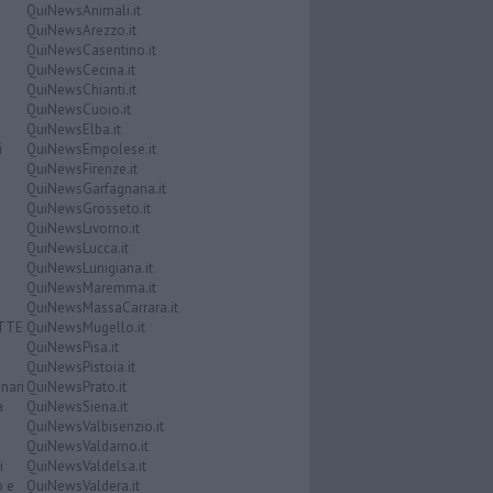
QuiNewsAnimali.it
QuiNewsArezzo.it
QuiNewsCasentino.it
QuiNewsCecina.it
QuiNewsChianti.it
QuiNewsCuoio.it
QuiNewsElba.it
i
QuiNewsEmpolese.it
QuiNewsFirenze.it
QuiNewsGarfagnana.it
QuiNewsGrosseto.it
QuiNewsLivorno.it
QuiNewsLucca.it
QuiNewsLunigiana.it
QuiNewsMaremma.it
QuiNewsMassaCarrara.it
ATTE
QuiNewsMugello.it
QuiNewsPisa.it
QuiNewsPistoia.it
nari
QuiNewsPrato.it
a
QuiNewsSiena.it
QuiNewsValbisenzio.it
QuiNewsValdarno.it
i
QuiNewsValdelsa.it
o e
QuiNewsValdera.it