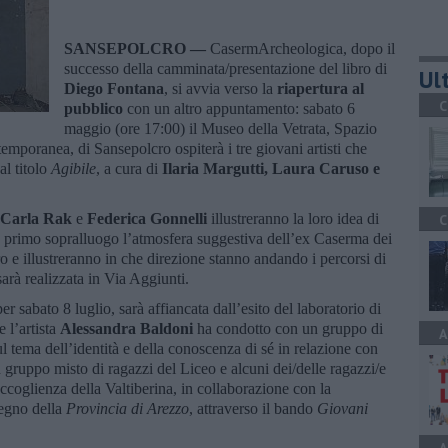
SANSEPOLCRO —
CasermArcheologica, dopo il
successo della camminata/presentazione del libro di
Ult
Diego Fontana
, si avvia verso la
riapertura al
C
pubblico
con un altro appuntamento: sabato 6
maggio (ore 17:00) il Museo della Vetrata, Spazio
emporanea, di Sansepolcro ospiterà i tre giovani artisti che
al titolo
Agibile
, a cura di
Ilaria Margutti, Laura Caruso e
 Carla Rak
e
Federica Gonnelli
illustreranno la loro idea di
C
un primo sopralluogo l’atmosfera suggestiva dell’ex Caserma dei
o e illustreranno in che direzione stanno andando i percorsi di
sarà realizzata in Via Aggiunti.
r sabato 8 luglio, sarà affiancata dall’esito del laboratorio di
e l’artista
Alessandra Baldoni
ha condotto con un gruppo di
A
l tema dell’identità e della conoscenza di sé in relazione con
un gruppo misto di ragazzi del Liceo e alcuni dei/delle ragazzi/e
accoglienza della Valtiberina, in collaborazione con la
tegno della
Provincia di Arezzo
, attraverso il bando
Giovani