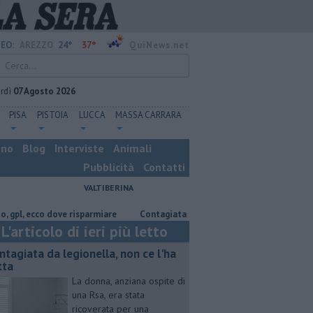
24°
37°
EO:
AREZZO
QuiNews.net
rdì
07 Agosto 2026
PISA
PISTOIA
LUCCA
MASSA CARRARA
ino
Blog
Interviste
Animali
Pubblicità
Contatti
VALTIBERINA
cco dove risparmiare
Contagiata da legionella, non ce l'ha fatta
Nas
L'articolo di ieri più letto
ntagiata da legionella, non ce l'ha
tta
La donna, anziana ospite di
una Rsa, era stata
ricoverata per una