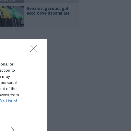
ttualità
​Benzina, gasolio, gpl,
ecco dove risparmiare
sonal or
ection to
ou may
 personal
out of the
 downstream
B’s List of