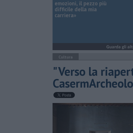
emozioni, il pezzo più
difficile della mia
carriera»
Cultura
"Verso la riaper
CasermArcheolo