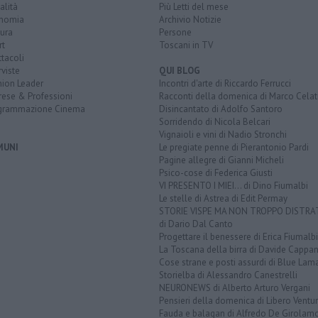
alità
Più Letti del mese
nomia
Archivio Notizie
ura
Persone
rt
Toscani in TV
tacoli
rviste
QUI BLOG
nion Leader
Incontri d'arte di Riccardo Ferrucci
rese & Professioni
Racconti della domenica di Marco Celat
grammazione Cinema
Disincantato di Adolfo Santoro
Sorridendo di Nicola Belcari
Vignaioli e vini di Nadio Stronchi
MUNI
Le pregiate penne di Pierantonio Pardi
Pagine allegre di Gianni Micheli
Psico-cose di Federica Giusti
VI PRESENTO I MIEI... di Dino Fiumalbi
Le stelle di Astrea di Edit Permay
STORIE VISPE MA NON TROPPO DISTR
di Dario Dal Canto
Progettare il benessere di Erica Fiumalbi
La Toscana della birra di Davide Cappan
Cose strane e posti assurdi di Blue Lam
Storielba di Alessandro Canestrelli
NEURONEWS di Alberto Arturo Vergani
Pensieri della domenica di Libero Ventur
Fauda e balagan di Alfredo De Girolam