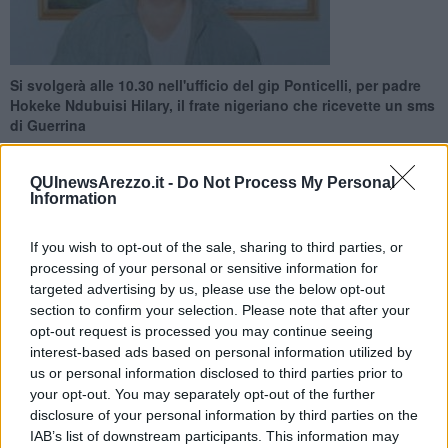
Si svolgerà alle 10.30 nell'ufficio del gip Ponticelli, per padre
Hokeke Ndubuisi Hilary, il frate nigeriano che ricevette un sms
di Guerrina
QUInewsArezzo.it -
Do Not Process My Personal
Information
If you wish to opt-out of the sale, sharing to third parties, or
AREZZO —
Secondo la procura di Arezzo
il messaggio sms fu
processing of your personal or sensitive information for
inviato per sbaglio da padre Gratien Alabi,
il religioso congolese
targeted advertising by us, please use the below opt-out
indagato
per la scomparsa della donna. Il frate nigeriano, che
section to confirm your selection. Please note that after your
aveva conosciuto padre Gratien a Perugia
dove per due mesi
entrambi avevano frequentato un corso di italiano
, aveva già
opt-out request is processed you may continue seeing
mostrato ai carabinieri l'sms. Ma
adesso dovrà farlo di nuovo,
in
interest-based ads based on personal information utilized by
sede di incidente probatorio, affinché la sua dichiarazione possa
us or personal information disclosed to third parties prior to
essere poi eventualmente utilizzata in sede processuale.
Quasi
your opt-out. You may separately opt-out of the further
esclusa,
da questo passaggio dell'inchiesta
la presenza di Padre
disclosure of your personal information by third parties on the
Faustin Mbula Malengo
,
attuale parroco di Ca Raffaello,
IAB’s list of downstream participants. This information may