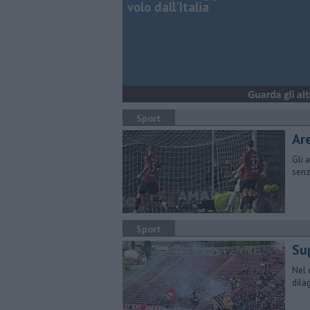
volo dall'Italia
Sport
Ar
Gli 
senz
Sport
Sup
Nel 
dila