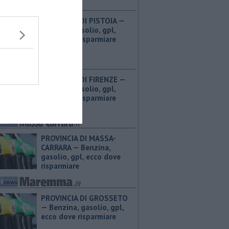
PROVINCIA DI PISTOIA — ​
Benzina, gasolio, gpl,
ecco dove risparmiare
PROVINCIA DI FIRENZE — ​
Benzina, gasolio, gpl,
ecco dove risparmiare
PROVINCIA DI MASSA-
CARRARA — ​Benzina,
gasolio, gpl, ecco dove
risparmiare
PROVINCIA DI GROSSETO
— ​Benzina, gasolio, gpl,
ecco dove risparmiare