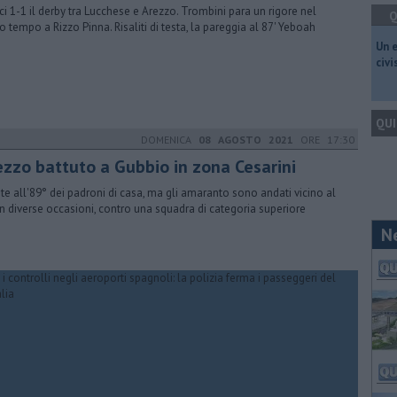
sci 1-1 il derby tra Lucchese e Arezzo. Trombini para un rigore nel
Q
o tempo a Rizzo Pinna. Risaliti di testa, la pareggia al 87' Yeboah
​Un 
civ
QUI
DOMENICA
08 AGOSTO 2021
ORE 17:30
rezzo battuto a Gubbio in zona Cesarini
ete all'89° dei padroni di casa, ma gli amaranto sono andati vicino al
in diverse occasioni, contro una squadra di categoria superiore
N