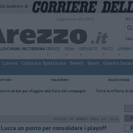
alla audience di
o
Aggiornato alle 09:15
MET
Sab
ALDICHIANA
VALTIBERINA
FIRENZE
SIENA
GROSSETO
PRATO
LIVORNO
Lavoro
Cultura e Spettacolo
Eventi
Sport
Giostra Sarac
ENTINO
VALDARNO
VALDICHIANA
 per sfuggire alla furia del compagno
​Tutte le offerte di lavoro in prov
MARTEDÌ
09 APRILE 2024
ORE 08:46
 Lucca un punto per consolidare i playoff