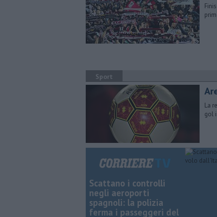
Fini
prim
Sport
​A
La r
gol 
Scattano i controlli
negli aeroporti
spagnoli: la polizia
ferma i passeggeri del