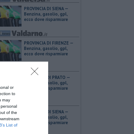
PROVINCIA DI SIENA — ​
Benzina, gasolio, gpl,
ecco dove risparmiare
PROVINCIA DI FIRENZE — ​
Benzina, gasolio, gpl,
ecco dove risparmiare
PROVINCIA DI PRATO — ​
Benzina, gasolio, gpl,
sonal or
ecco dove risparmiare
ection to
ou may
 personal
PROVINCIA DI SIENA — ​
out of the
Benzina, gasolio, gpl,
 downstream
ecco dove risparmiare
B’s List of