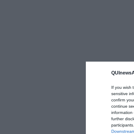
QUInewsAr
If you wish 
sensitive in
confirm you
continue se
information 
further disc
participants
Downstream 