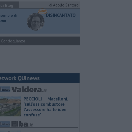
ui Blog
di Adolfo Santoro
DISINCANTATO
esempio di
ismo
Condoglianze
etwork QUInews
PECCIOLI — Macelloni,
"sull'ossicombustore
l'assessore ha le idee
confuse"