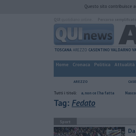
Questo sito contribuisce 
QUI
quotidiano online.
Percorso semplificat
TOSCANA
AREZZO
CASENTINO
VALDARNO
V
Home
Cronaca
Politica
Attualità
AREZZO
CAS
are
Contagiata da legionella, non ce l'ha fatta
Tutti i titoli:
Nascosta in un bar
Tag:
Fedato
Sport
Da