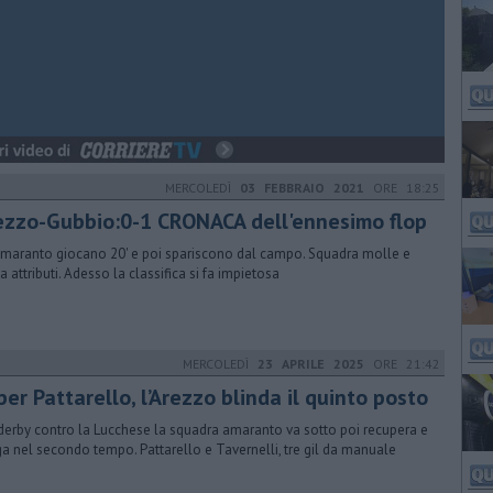
MERCOLEDÌ
03 FEBBRAIO 2021
ORE 18:25
ezzo-Gubbio:0-1 CRONACA dell'ennesimo flop
amaranto giocano 20' e poi spariscono dal campo. Squadra molle e
a attributi. Adesso la classifica si fa impietosa
MERCOLEDÌ
23 APRILE 2025
ORE 21:42
er Pattarello, l’Arezzo blinda il quinto posto
derby contro la Lucchese la squadra amaranto va sotto poi recupera e
ga nel secondo tempo. Pattarello e Tavernelli, tre gil da manuale