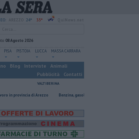
24°
35°
EO:
AREZZO
QuiNews.net
ato
08 Agosto 2026
PISA
PISTOIA
LUCCA
MASSA CARRARA
ino
Blog
Interviste
Animali
Pubblicità
Contatti
VALTIBERINA
incia di Arezzo
​Benzina, gasolio, gpl, ecco dove risparmiare
Contagi