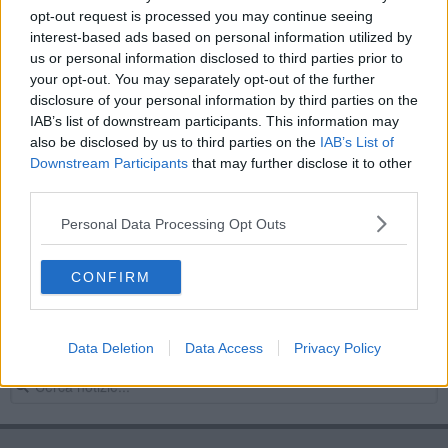
opt-out request is processed you may continue seeing
Tennis Giotto miglior circolo giovanile d'Italia
interest-based ads based on personal information utilized by
us or personal information disclosed to third parties prior to
Tennis e padel: il Giotto verso la nuova stagione
your opt-out. You may separately opt-out of the further
disclosure of your personal information by third parties on the
Giulia Capocci in viaggio per le Olimpiadi
IAB’s list of downstream participants. This information may
also be disclosed by us to third parties on the
IAB’s List of
Ct Giotto nell'élite del tennis italiano
Downstream Participants
that may further disclose it to other
third parties.
Il Tennis Giotto insegna agli altri circoli
Personal Data Processing Opt Outs
Giotto miglior scuola tennis della Toscana
CONFIRM
​Conto alla rovescia per la nuova stagione
Il Tennis Giotto ospita due trofei iconici
Data Deletion
Data Access
Privacy Policy