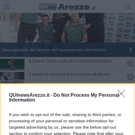
​Una squadra del tennis nel campionato wheelchair
​Il Tennis Giotto sede dei Campionati Italiani
Il tennis in carrozzina si incontra ad Arezzo
Tennis femminile, al via il campionato
QUInewsArezzo.it -
Do Not Process My Personal
Information
​Il Tennis Giotto ospita i Campionati Italiani
Arezzo conquista il titolo toscano di wheelchair
If you wish to opt-out of the sale, sharing to third parties, or
processing of your personal or sensitive information for
Parte da Arezzo Junior Next Gen 2024
targeted advertising by us, please use the below opt-out
section to confirm your selection. Please note that after your