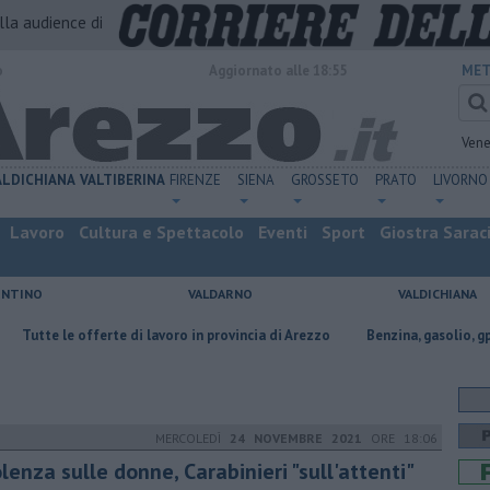
alla audience di
o
Aggiornato alle 18:55
MET
Vene
ALDICHIANA
VALTIBERINA
FIRENZE
SIENA
GROSSETO
PRATO
LIVORNO
Lavoro
Cultura e Spettacolo
Eventi
Sport
Giostra Sarac
ENTINO
VALDARNO
VALDICHIANA
fferte di lavoro in provincia di Arezzo
​Benzina, gasolio, gpl, ecco dove 
MERCOLEDÌ
24 NOVEMBRE 2021
ORE 18:06
lenza sulle donne, Carabinieri "sull'attenti"