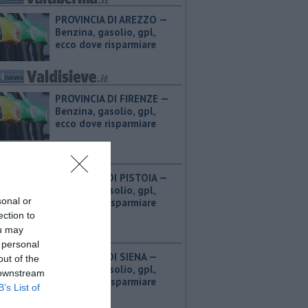
PROVINCIA DI AREZZO — ​
Benzina, gasolio, gpl,
ecco dove risparmiare
PROVINCIA DI FIRENZE — ​
Benzina, gasolio, gpl,
ecco dove risparmiare
PROVINCIA DI PISTOIA — ​
Benzina, gasolio, gpl,
sonal or
ecco dove risparmiare
ection to
ou may
 personal
PROVINCIA DI SIENA — ​
out of the
Benzina, gasolio, gpl,
 downstream
ecco dove risparmiare
B’s List of