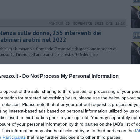
VENERDÌ
25 NOVEMBRE 2022
ORE 12:10
olenza sulle donne, 255 interventi dei
abinieri aretini nel 2022
rabinieri illuminano il Comando Provinciale di arancione in segno di
nanza. Dall'inizio dell'anno anche 7 arresti e 156 denunce
VENERDÌ
24 NOVEMBRE 2023
ORE 18:19
ezzo.it -
Do Not Process My Personal Information
rabinieri, caserma illuminata di arancione
to opt-out of the sale, sharing to third parties, or processing of your per
nge the World” la caserma di Arezzo sarà illuminata di arancione
re scelto “come simbolo di un futuro senza violenza basata sul
formation for targeted advertising by us, please use the below opt-out s
re”
r selection. Please note that after your opt-out request is processed y
eing interest-based ads based on personal information utilized by us or
disclosed to third parties prior to your opt-out. You may separately opt-
MARTEDÌ
25 NOVEMBRE 2025
ORE 18:00
losure of your personal information by third parties on the IAB’s list of
. This information may also be disclosed by us to third parties on the
IA
arabinieri contro la violenza sulle donne
Participants
that may further disclose it to other third parties.