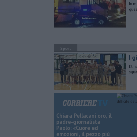
In m
ques
Sport
​I 
​L’U
squa
Chiara Pellacani oro, il
padre-giornalista
Paolo: «Cuore ed
emozioni, il pezzo più