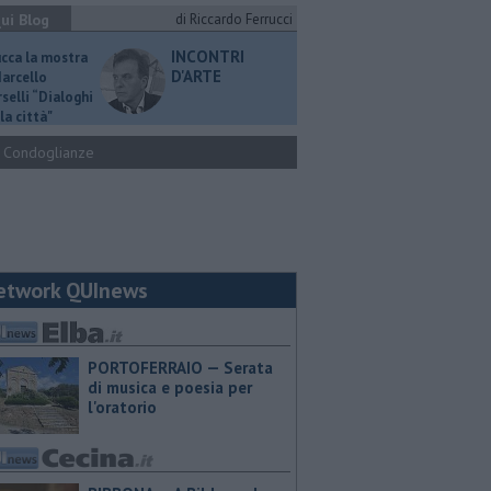
ui Blog
di Riccardo Ferrucci
INCONTRI
ucca la mostra
D'ARTE
Marcello
selli “Dialoghi
la città"
Condoglianze
etwork QUInews
PORTOFERRAIO — Serata
di musica e poesia per
l'oratorio