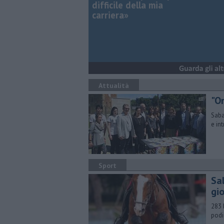
difficile della mia
carriera»
Attualità
"O
Saba
e in
Sport
Sa
gi
283 
podi