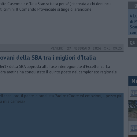
olte Caserme c'è "Una Stanza tutta per sé", riservata a chi denuncia
Q
ti crimini. Il Comando Provinciale si tinge di arancione
A L
di 
Scar
con 
QUI
VENERDÌ
27 FEBBRAIO 2026
ORE 09:25
giovani della SBA tra i migliori d'Italia
nder17 della SBA approda alla fase interregionale d’Eccellenza. La
dra aretina ha conquistato il quinto posto nel campionato regionale
N