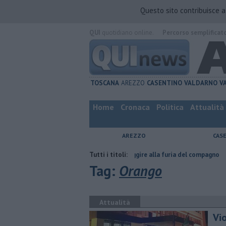
Questo sito contribuisce 
QUI
quotidiano online.
Percorso semplificat
TOSCANA
AREZZO
CASENTINO
VALDARNO
V
Home
Cronaca
Politica
Attualità
AREZZO
CAS
Nascosta in un bar per sfuggire alla furia del compagno
Tutti i titoli:
​Tutte le o
Tag:
Orango
Attualità
Vio