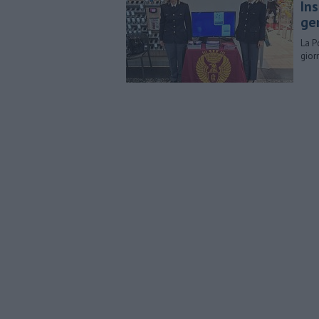
In
ge
​La 
gior