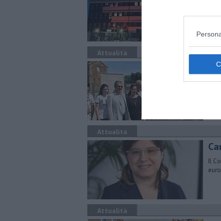
L’Ar
resp
deli
Persona
Attualità
Or
Dall
gioc
vive
Attualità
Ca
Il C
euro 
Attualità