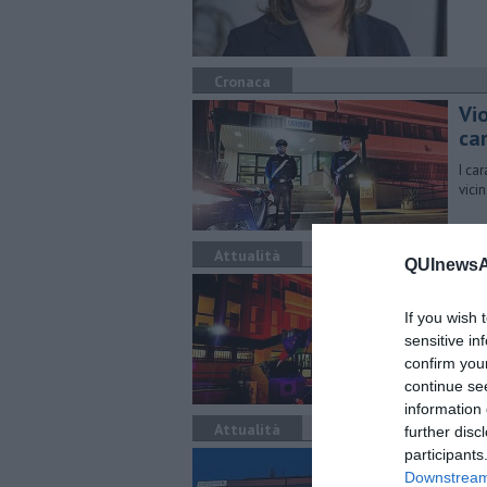
Cronaca
Vi
car
I ca
vici
Attualità
QUInewsAr
Ca
If you wish 
“Ora
colo
sensitive in
gene
confirm you
continue se
information 
Attualità
further disc
participants
I C
Downstream 