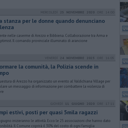
MERCOLEDÌ
25 NOVEMBRE 2020
ORE 14:00
a stanza per le donne quando denunciano
olenza
ente nelle caserme di Arezzo e Bibbiena. Collaborazione tra Arma e
ptimist. Il comando provinciale illuminato di arancione
VENERDÌ
24 NOVEMBRE 2023
ORE 16:05
ormare la comunità, la Polizia scende in
mpo
uestura di Arezzo ha organizzato un evento al Valdichiana Village per
olare un messaggio di informazione per combattere la violenza di
re
GIOVEDÌ
11 GIUGNO 2020
ORE 17:11
pi estivi, posti per quasi 5mila ragazzi
5 giugno inizieranno le attività. Ecco le 25 associazioni che hanno dato
onibilità. Il Comune coprirà il 30% del costo di ogni famiglia