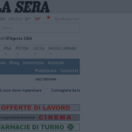
21°
36°
EO:
AREZZO
QuiNews.net
rdì
07 Agosto 2026
PISA
PISTOIA
LUCCA
MASSA CARRARA
ino
Blog
Interviste
Animali
Pubblicità
Contatti
VALTIBERINA
risparmiare
Contagiata da legionella, non ce l'ha fatta
Nascosta in 