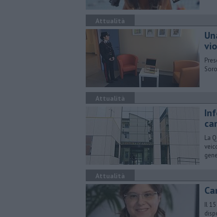
Attualità
Un
vi
Pres
Soro
Attualità
Inf
ca
La Q
veic
gene
Attualità
Cam
Il 1
disp