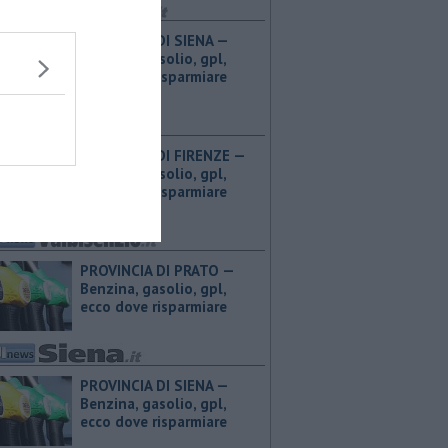
PROVINCIA DI SIENA — ​
Benzina, gasolio, gpl,
ecco dove risparmiare
PROVINCIA DI FIRENZE — ​
Benzina, gasolio, gpl,
ecco dove risparmiare
PROVINCIA DI PRATO — ​
Benzina, gasolio, gpl,
ecco dove risparmiare
PROVINCIA DI SIENA — ​
Benzina, gasolio, gpl,
ecco dove risparmiare