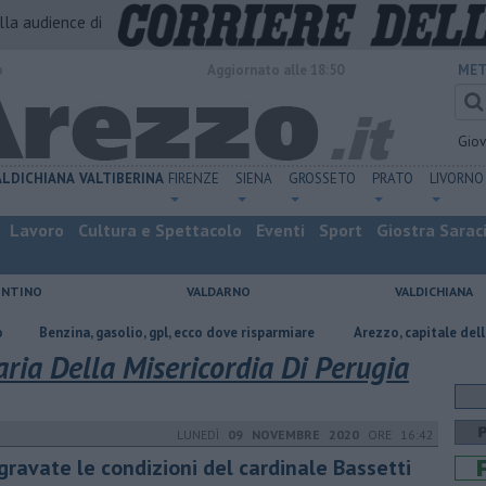
alla audience di
o
Aggiornato alle 18:50
MET
Gio
ALDICHIANA
VALTIBERINA
FIRENZE
SIENA
GROSSETO
PRATO
LIVORNO
Lavoro
Cultura e Spettacolo
Eventi
Sport
Giostra Sarac
ENTINO
VALDARNO
VALDICHIANA
a, gasolio, gpl, ecco dove risparmiare
Arezzo, capitale dell’oro: l’incisi
ria Della Misericordia Di Perugia
LUNEDÌ
09 NOVEMBRE 2020
ORE 16:42
gravate le condizioni del cardinale Bassetti