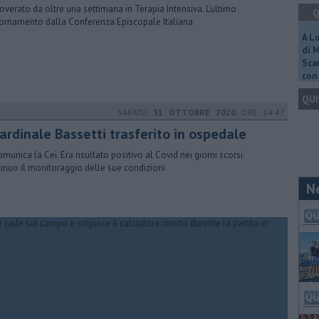
icoverato da oltre una settimana in Terapia Intensiva. L'ultimo
Q
ornamento dalla Conferenza Episcopale Italiana
A L
di 
Scar
con 
QUI
SABATO
31 OTTOBRE 2020
ORE 14:47
cardinale Bassetti trasferito in ospedale
omunica la Cei. Era risultato positivo al Covid nei giorni scorsi.
inuo il monitoraggio delle sue condizioni
N