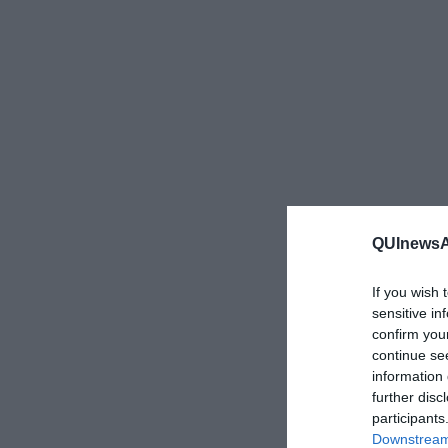
QUInewsAr
If you wish 
sensitive in
confirm you
continue se
information 
further disc
participants
Downstream 