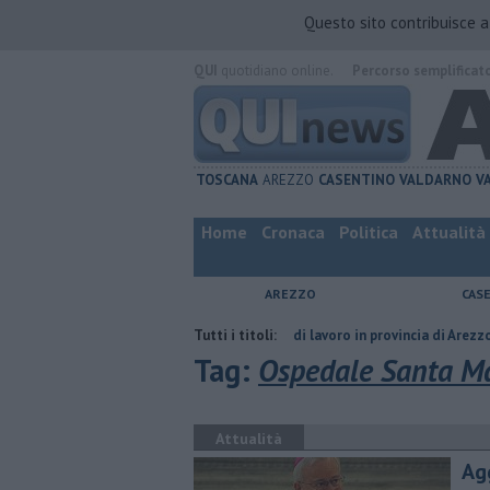
Questo sito contribuisce 
QUI
quotidiano online.
Percorso semplificat
TOSCANA
AREZZO
CASENTINO
VALDARNO
V
Home
Cronaca
Politica
Attualità
AREZZO
CAS
l compagno
​Tutte le offerte di lavoro in provincia di Arezzo
Tutti i titoli:
​Benzin
Tag:
Ospedale Santa Ma
Attualità
Ag