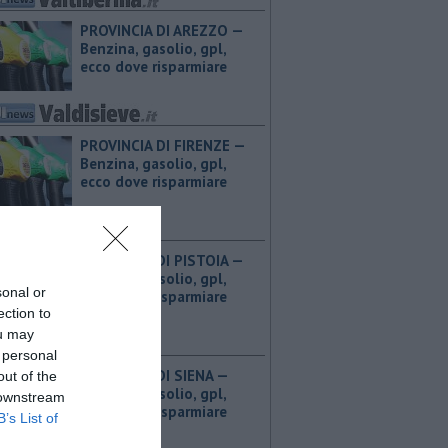
PROVINCIA DI AREZZO — ​
Benzina, gasolio, gpl,
ecco dove risparmiare
PROVINCIA DI FIRENZE — ​
Benzina, gasolio, gpl,
ecco dove risparmiare
PROVINCIA DI PISTOIA — ​
Benzina, gasolio, gpl,
sonal or
ecco dove risparmiare
ection to
ou may
 personal
PROVINCIA DI SIENA — ​
out of the
Benzina, gasolio, gpl,
 downstream
ecco dove risparmiare
B’s List of