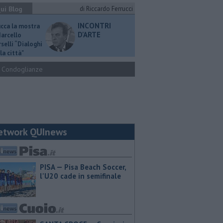
ui Blog
di Riccardo Ferrucci
INCONTRI
ucca la mostra
D'ARTE
Marcello
selli “Dialoghi
la città"
Condoglianze
etwork QUInews
PISA — Pisa Beach Soccer,
l'U20 cade in semifinale