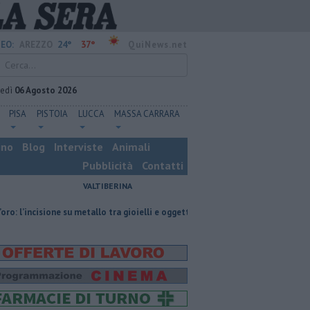
24°
37°
EO:
AREZZO
QuiNews.net
vedì
06 Agosto 2026
PISA
PISTOIA
LUCCA
MASSA CARRARA
ino
Blog
Interviste
Animali
Pubblicità
Contatti
VALTIBERINA
one su metallo tra gioielli e oggetti personalizzati
Nascosta in un bar pe