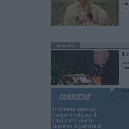
E' r
aggi
Attualità
Il 
Lo c
Cont
Il fulmine cade sul
campo e colpisce il
calciatore: morto
durante la partita in