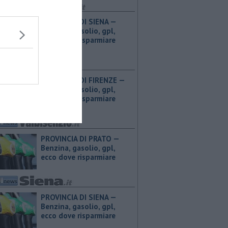
PROVINCIA DI SIENA — ​
Benzina, gasolio, gpl,
ecco dove risparmiare
PROVINCIA DI FIRENZE — ​
Benzina, gasolio, gpl,
ecco dove risparmiare
PROVINCIA DI PRATO — ​
Benzina, gasolio, gpl,
ecco dove risparmiare
PROVINCIA DI SIENA — ​
Benzina, gasolio, gpl,
ecco dove risparmiare