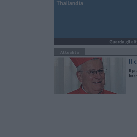
Thailandia
Attualità
Il 
Il p
Inte