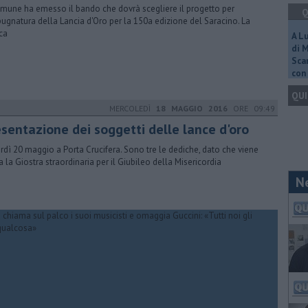
omune ha emesso il bando che dovrà scegliere il progetto per
Q
pugnatura della Lancia d'Oro per la 150a edizione del Saracino. La
ca
A L
di 
Scar
con 
QUI
MERCOLEDÌ
18 MAGGIO 2016
ORE 09:49
esentazione dei soggetti delle lance d'oro
rdì 20 maggio a Porta Crucifera. Sono tre le dediche, dato che viene
a la Giostra straordinaria per il Giubileo della Misericordia
N