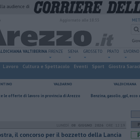
alla audience di
o
Aggiornato alle 18:55
MET
Gio
ALDICHIANA
VALTIBERINA
FIRENZE
SIENA
GROSSETO
PRATO
LIVORNO
Lavoro
Cultura e Spettacolo
Eventi
Sport
Giostra Sarac
ENTINO
VALDARNO
VALDICHIANA
di lavoro in provincia di Arezzo
​Benzina, gasolio, gpl, ecco dove risparm
LUNEDÌ
08 GIUGNO 2026
ORE 12:19
stra, il concorso per il bozzetto della Lancia