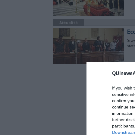
Attualità
Ec
Si a
stat
QUInewsAr
If you wish 
sensitive in
confirm you
continue se
information 
further disc
participants
Downstream 