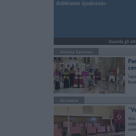
dobbiamo qualcosa»
Giostra Saracino
Pa
cer
Saba
Beat
Attualità
"V
Alla
sett
corre