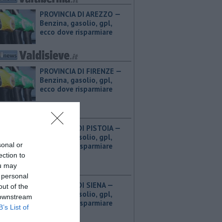
PROVINCIA DI AREZZO — ​
Benzina, gasolio, gpl,
ecco dove risparmiare
PROVINCIA DI FIRENZE — ​
Benzina, gasolio, gpl,
ecco dove risparmiare
PROVINCIA DI PISTOIA — ​
Benzina, gasolio, gpl,
sonal or
ecco dove risparmiare
ection to
ou may
 personal
PROVINCIA DI SIENA — ​
out of the
Benzina, gasolio, gpl,
 downstream
ecco dove risparmiare
B’s List of