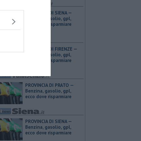
PROVINCIA DI SIENA — ​
Benzina, gasolio, gpl,
ecco dove risparmiare
PROVINCIA DI FIRENZE — ​
Benzina, gasolio, gpl,
ecco dove risparmiare
PROVINCIA DI PRATO — ​
Benzina, gasolio, gpl,
ecco dove risparmiare
PROVINCIA DI SIENA — ​
Benzina, gasolio, gpl,
ecco dove risparmiare