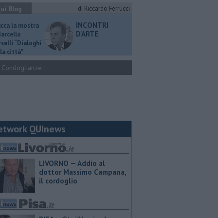
ui Blog
di Riccardo Ferrucci
INCONTRI
ucca la mostra
D'ARTE
Marcello
selli “Dialoghi
la città"
Condoglianze
etwork QUInews
LIVORNO — Addio al
dottor Massimo Campana,
il cordoglio