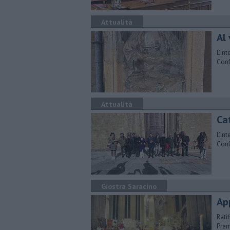
Attualità
Al 
L’in
Conf
Attualità
​Ca
L’in
Conf
Giostra Saracino
​A
Rati
Prem