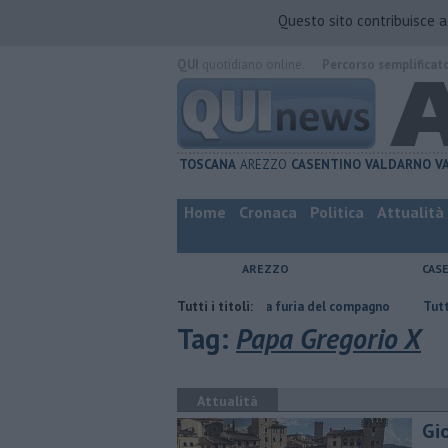
Questo sito contribuisce 
QUI
quotidiano online.
Percorso semplificat
TOSCANA
AREZZO
CASENTINO
VALDARNO
V
Home
Cronaca
Politica
Attualità
AREZZO
CAS
scosta in un bar per sfuggire alla furia del compagno
Tutti i titoli:
​Tutte le offerte 
Tag:
Papa Gregorio X
Attualità
Gio