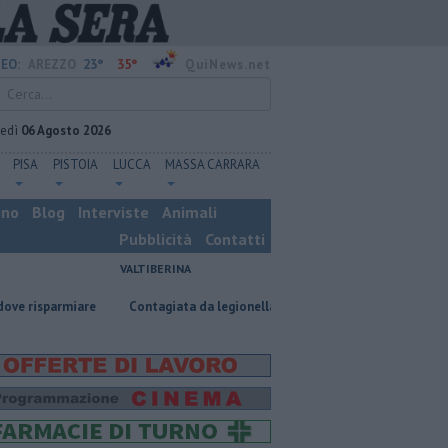
23°
35°
EO:
AREZZO
QuiNews.net
vedì
06 Agosto 2026
PISA
PISTOIA
LUCCA
MASSA CARRARA
ino
Blog
Interviste
Animali
Pubblicità
Contatti
VALTIBERINA
iare
Contagiata da legionella, non ce l'ha fatta
Nascosta in un bar