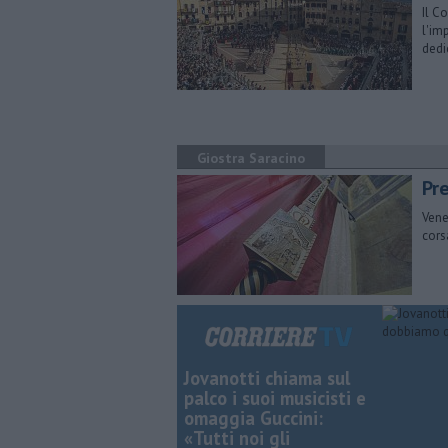
Il C
l'im
dedi
Giostra Saracino
Pr
Vene
cors
Jovanotti chiama sul
palco i suoi musicisti e
omaggia Guccini:
«Tutti noi gli