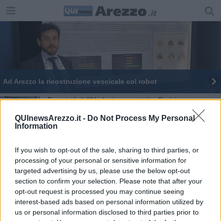
Ad Arezzo la ricostruzione vescicale col robot
​Due studi dell’Urologia presentati a Parigi
QUInewsArezzo.it -
Do Not Process My Personal
Nuovi strumenti per l’Urologia del San Donato
Information
Filippo Annino nuovo primario della UOC Urologia
If you wish to opt-out of the sale, sharing to third parties, or
processing of your personal or sensitive information for
Rete ospedaliera per abbattere le liste di attesa
targeted advertising by us, please use the below opt-out
section to confirm your selection. Please note that after your
Alta formazione alla scuola di Chirurgia Robotica
opt-out request is processed you may continue seeing
interest-based ads based on personal information utilized by
Ad Arezzo un intervento chirurgico urologico
us or personal information disclosed to third parties prior to
unico