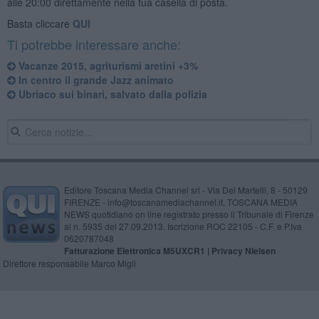
alle 20:00 direttamente nella tua casella di posta.
Basta cliccare
QUI
Ti potrebbe interessare anche:
Vacanze 2015, agriturismi aretini +3%
In centro il grande Jazz animato
Ubriaco sui binari, salvato dalla polizia
Editore Toscana Media Channel srl - Via Dei Martelli, 8 - 50129
FIRENZE - info@toscanamediachannel.it. TOSCANA MEDIA
NEWS quotidiano on line registrato presso il Tribunale di Firenze
al n. 5935 del 27.09.2013. Iscrizione ROC 22105 - C.F. e P.Iva
0620787048
Fatturazione Elettronica M5UXCR1 |
Privacy Nielsen
Direttore responsabile Marco Migli
Powered by
Aperion.it