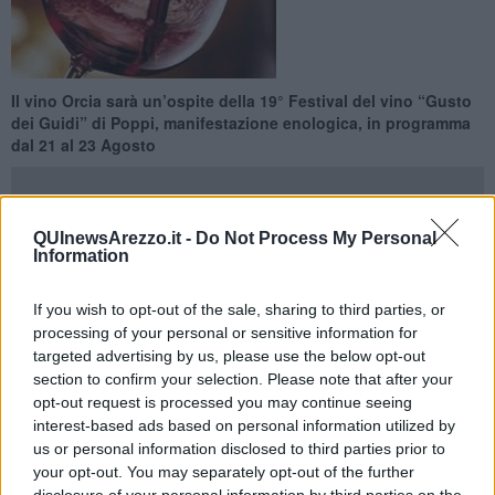
Il vino Orcia sarà un’ospite della 19° Festival del vino “Gusto
dei Guidi” di Poppi, manifestazione enologica, in programma
dal 21 al 23 Agosto
QUInewsArezzo.it -
Do Not Process My Personal
Information
POPPI —
Un’evento che mette in mostra il meglio del vino
toscano e dei prodotti tradizionali e biologici Casentinesi. L’evento si
If you wish to opt-out of the sale, sharing to third parties, or
fregia quest’anno anche del marchio di “Expo Milano 2015”
processing of your personal or sensitive information for
concesso tramite la Regione Toscana quale buona pratica di
targeted advertising by us, please use the below opt-out
pubblico interesse in coerenza con il tema di Expo “Nutrire il
section to confirm your selection. Please note that after your
pianeta, energia per la vita” e per il contributo dato allo sviluppo e
opt-out request is processed you may continue seeing
alla promozione del settore agricolo e agroalimentare regionale.
interest-based ads based on personal information utilized by
us or personal information disclosed to third parties prior to
La manifestazione prevede un ricco programma di appuntamenti
enogastronomici e si svolge all’interno del centro storico in antiche
your opt-out. You may separately opt-out of the further
cantine medievali e
prestigiosi palazzi aperti straordinariamente
disclosure of your personal information by third parties on the