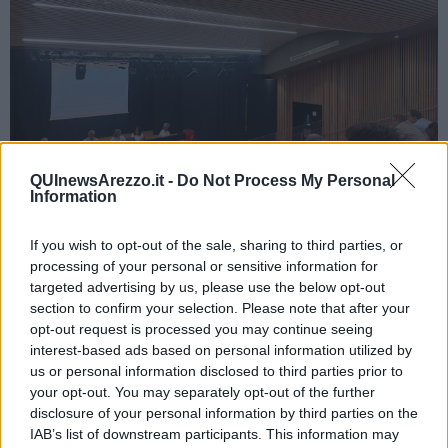
QUInewsArezzo.it -
Do Not Process My Personal
Information
"L’analisi presentata - si legge in una nota di Iren- ha evidenziato
If you wish to opt-out of the sale, sharing to third parties, or
come nonostante le peculiarità territoriali dell’Ato Sud,
processing of your personal or sensitive information for
caratterizzato da una bassa densità abitativa, numerosi comuni di
targeted advertising by us, please use the below opt-out
piccole dimensioni e una significativa vocazione turistica, il sistema
section to confirm your selection. Please note that after your
riesca a mantenere
costi complessivi di gestione dei rifiuti
opt-out request is processed you may continue seeing
urbani inferiori rispetto alla media regionale
e agli altri due Ato
interest-based ads based on personal information utilized by
per gran parte del periodo analizzato, confermando un elevato
us or personal information disclosed to third parties prior to
livello di efficienza gestionale. I costi della raccolta, sia della
your opt-out. You may separately opt-out of the further
frazione indifferenziata sia di quella differenziata, risultano inferiori -
disclosure of your personal information by third parties on the
sempre in riferimento alla media regionale e agli altri due Ato -
IAB’s list of downstream participants. This information may
confermando l’efficienza operativa del servizio anche in un territorio