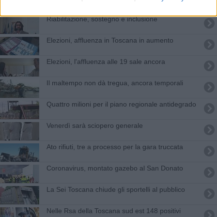
Riabilitazione, sostegno e inclusione
Elezioni, affluenza in Toscana in aumento
Elezioni, l'affluenza alle 19 sale ancora
Il maltempo non dà tregua, ancora temporali
Quattro milioni per il piano regionale antidegrado
Venerdì sarà sciopero generale
Ato rifiuti, tre a processo per la gara truccata
Coronavirus, montato gazebo al San Donato
La Sei Toscana chiude gli sportelli al pubblico
Nelle Rsa della Toscana sud est 148 positivi