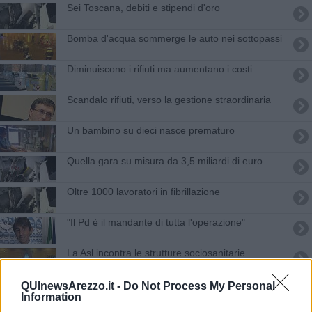
Sei Toscana, debiti e stipendi d'oro
Bomba d'acqua sommerge le auto nei sottopassi
Diminuiscono i rifiuti ma aumentano i costi
Scandalo rifiuti, verso la gestione straordinaria
Un bambino su dieci nasce prematuro
Quella gara su misura da 3,5 miliardi di euro
Oltre 1000 lavoratori in fibrillazione
"Il Pd è il mandante di tutta l'operazione"
La Asl incontra le strutture sociosanitarie
Un weekend da allerta meteo
QUInewsArezzo.it -
Do Not Process My Personal
Information