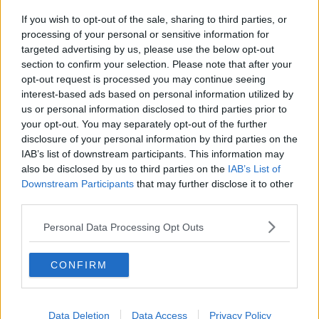
Maltempo da codice arancione
If you wish to opt-out of the sale, sharing to third parties, or
Regionali, affluenza in Toscana al 48,24%
processing of your personal or sensitive information for
targeted advertising by us, please use the below opt-out
section to confirm your selection. Please note that after your
Quasi tre milioni al voto il 31 maggio
opt-out request is processed you may continue seeing
interest-based ads based on personal information utilized by
Rifiuti, inchiesta sulla maxi-gara dell'Ato sud
us or personal information disclosed to third parties prior to
your opt-out. You may separately opt-out of the further
Sequestro olio contraffatto, soddisfatta Gagnarli
disclosure of your personal information by third parties on the
IAB’s list of downstream participants. This information may
Allerta meteo, torna il vento forte
also be disclosed by us to third parties on the
IAB’s List of
Downstream Participants
that may further disclose it to other
Mibac, 2,5 milioni per il patrimonio culturale
third parties.
Ad Arezzo e Grosseto le auto più vecchie
Personal Data Processing Opt Outs
La Toscana perde acqua, l'allarme di Marchetti
CONFIRM
Servizio civile, 55 posti all'Asl
Forti nevicate in mezza Toscana, strade in tilt
Data Deletion
Data Access
Privacy Policy