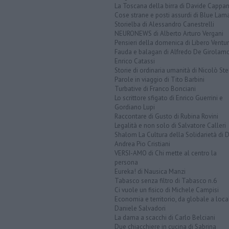
La Toscana della birra di Davide Cappan
Cose strane e posti assurdi di Blue Lam
Storielba di Alessandro Canestrelli
NEURONEWS di Alberto Arturo Vergani
Pensieri della domenica di Libero Ventur
Fauda e balagan di Alfredo De Girolam
Enrico Catassi
Storie di ordinaria umanità di Nicolò Ste
Parole in viaggio di Tito Barbini
Turbative di Franco Bonciani
Lo scrittore sfigato di Enrico Guerrini e
Gordiano Lupi
Raccontare di Gusto di Rubina Rovini
Legalità e non solo di Salvatore Calleri
Shalom La Cultura della Solidarietà di 
Andrea Pio Cristiani
VERSI-AMO di Chi mette al centro la
persona
Eureka! di Nausica Manzi
Tabasco senza filtro di Tabasco n.6
Ci vuole un fisico di Michele Campisi
Economia e territorio, da globale a loca
Daniele Salvadori
La dama a scacchi di Carlo Belciani
Due chiacchiere in cucina di Sabrina