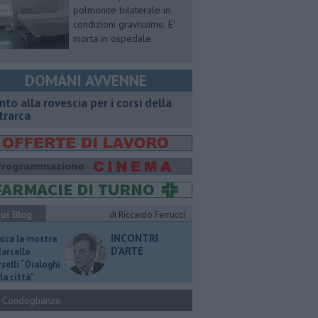
polmonite bilaterale in
condizioni gravissime. E'
morta in ospedale
DOMANI AVVENNE
onto alla rovescia per i corsi della
trarca
ui Blog
di Riccardo Ferrucci
INCONTRI
ucca la mostra
D'ARTE
Marcello
selli “Dialoghi
la città"
Condoglianze