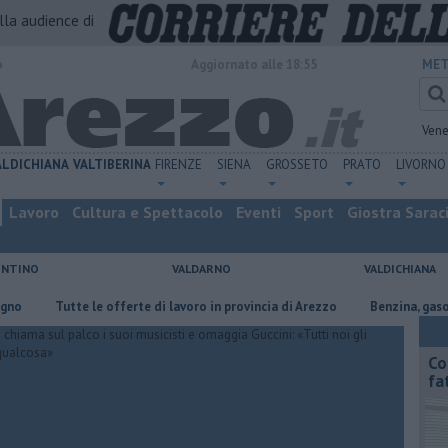
alla audience di
o
Aggiornato alle 18:55
MET
Vene
ALDICHIANA
VALTIBERINA
FIRENZE
SIENA
GROSSETO
PRATO
LIVORNO
Lavoro
Cultura e Spettacolo
Eventi
Sport
Giostra Sarac
ENTINO
VALDARNO
VALDICHIANA
​Tutte le offerte di lavoro in provincia di Arezzo
​Benzina, gasolio, gpl
Co
fa