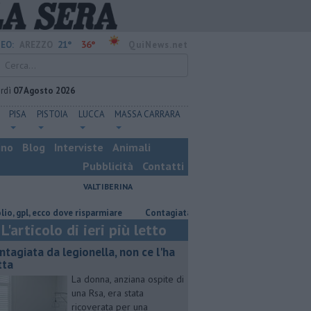
21°
36°
EO:
AREZZO
QuiNews.net
rdì
07 Agosto 2026
PISA
PISTOIA
LUCCA
MASSA CARRARA
ino
Blog
Interviste
Animali
Pubblicità
Contatti
VALTIBERINA
, ecco dove risparmiare
Contagiata da legionella, non ce l'ha fatta
L'articolo di ieri più letto
ntagiata da legionella, non ce l'ha
tta
La donna, anziana ospite di
una Rsa, era stata
ricoverata per una