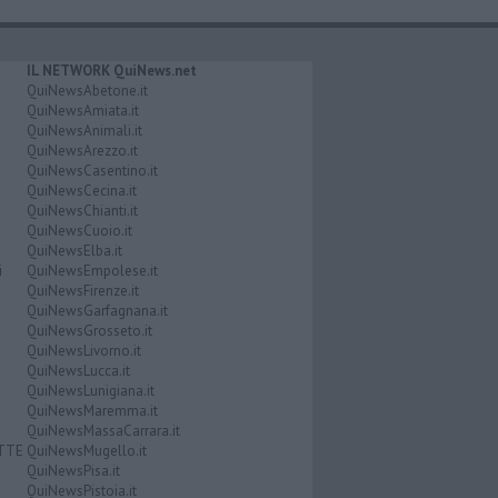
IL NETWORK QuiNews.net
QuiNewsAbetone.it
QuiNewsAmiata.it
QuiNewsAnimali.it
QuiNewsArezzo.it
QuiNewsCasentino.it
QuiNewsCecina.it
QuiNewsChianti.it
QuiNewsCuoio.it
QuiNewsElba.it
i
QuiNewsEmpolese.it
QuiNewsFirenze.it
QuiNewsGarfagnana.it
QuiNewsGrosseto.it
QuiNewsLivorno.it
QuiNewsLucca.it
QuiNewsLunigiana.it
QuiNewsMaremma.it
QuiNewsMassaCarrara.it
ATTE
QuiNewsMugello.it
QuiNewsPisa.it
QuiNewsPistoia.it