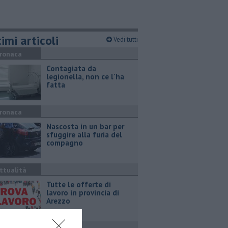
imi articoli
Vedi tutti
ronaca
Contagiata da
legionella, non ce l'ha
fatta
ronaca
Nascosta in un bar per
sfuggire alla furia del
compagno
ttualità
​Tutte le offerte di
lavoro in provincia di
Arezzo