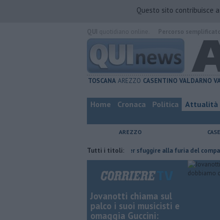
Questo sito contribuisce 
QUI
quotidiano online.
Percorso semplificat
TOSCANA
AREZZO
CASENTINO
VALDARNO
V
Home
Cronaca
Politica
Attualità
AREZZO
CAS
 l'ha fatta
Nascosta in un bar per sfuggire alla furia del compagno
Tutti i titoli:
Jovanotti chiama sul
palco i suoi musicisti e
omaggia Guccini: