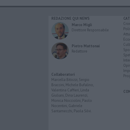
REDAZIONE QUI NEWS
CAT
Cro
Marco Migli
Poli
Direttore Responsabile
Attu
Eco
Cult
Pietro Mattonai
Spo
Redattore
Spet
Inte
Opi
Imp
Collaboratori
Pro
Marcella Bitozzi, Sergio
Braccini, Michele Bufalino,
Valentina Caffieri, Linda
CO
Giuliani, Dina Laurenzi,
Monica Nocciolini, Paolo
Nocentini, Gabriele
Santarnecchi, Paola Silvi.