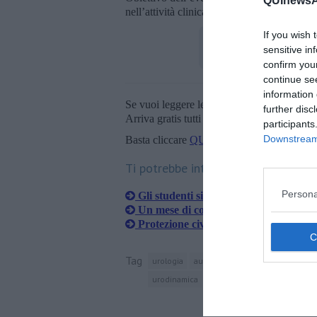
QUInewsAr
nell’attività clinica quotidiana per medici, 
If you wish 
sensitive in
confirm you
continue se
information 
Se vuoi leggere le notizie principali della T
further disc
Arriva gratis tutti i giorni alle 20:00 dirett
participants
Downstream 
Basta cliccare
QUI
Ti potrebbe interessare anche:
Persona
Gli studenti si confrontano con l'auti
Un mese di corsa o in bici per Autis
Protezione civile aretina a lezione sul
Tag
urologia
autismo
arezzo
ospedale sa
urodinamica