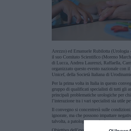
Arezzo) ed Emanuele Rubilotta (Urologia
il suo Comitato Scientifico (Moreno March
di Lucca, Andrea Laurenzi, Raffaella, Ca
organizzato questo evento nazionale con il
Unicef, della Società Italiana di Urodinamica
Per la prima volta in Italia in questo conve
gruppo di qualificati specialisti di tutti g
principali problematiche urologiche per chi
l’interazione tra i vari specialisti sia utile p
Il convegno si concentrerà sulle condizioni
ignorate, ma che possono impattare negativam
talvolta, a patologie maggiori.
Obiettivo dell’evento è quindi offrire un’o