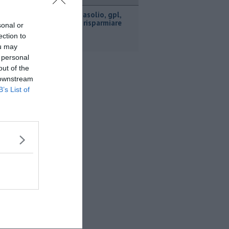
ttualità
​Benzina, gasolio, gpl,
ecco dove risparmiare
sonal or
ection to
ou may
 personal
out of the
 downstream
B’s List of