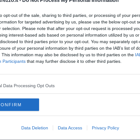
A
ezzo.it -
Do Not Process My Personal Information
infermieri e personale specializzato.
to opt-out of the sale, sharing to third parties, or processing of your per
formation for targeted advertising by us, please use the below opt-out s
r selection. Please note that after your opt-out request is processed y
eing interest-based ads based on personal information utilized by us or
disclosed to third parties prior to your opt-out. You may separately opt-
oscana iscriviti alla
Newsletter QUInews - ToscanaMedia.
losure of your personal information by third parties on the IAB’s list of
amente nella tua casella di posta.
. This information may also be disclosed by us to third parties on the
IA
Participants
that may further disclose it to other third parties.
l Data Processing Opt Outs
smo
mo Arezzo
l'autismo
CONFIRM
n donato
verona
roma
neurologia
lucca
il tabarro
unicef
Data Deletion
Data Access
Privacy Policy