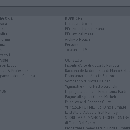
EGORIE
RUBRICHE
naca
Le notizie di oggi
tica
Più Letti della settimana
alità
Più Letti del mese
nomia
Archivio Notizie
ura
Persone
rt
Toscani in TV
tacoli
rviste
QUI BLOG
nion Leader
Incontri d'arte di Riccardo Ferrucci
rese & Professioni
Racconti della domenica di Marco Celat
grammazione Cinema
Disincantato di Adolfo Santoro
Sorridendo di Nicola Belcari
Vignaioli e vini di Nadio Stronchi
MUNI
Le pregiate penne di Pierantonio Pardi
Pagine allegre di Gianni Micheli
Psico-cose di Federica Giusti
VI PRESENTO I MIEI... di Dino Fiumalbi
Le stelle di Astrea di Edit Permay
STORIE VISPE MA NON TROPPO DISTR
di Dario Dal Canto
Progettare il benessere di Erica Fiumalbi