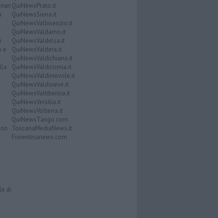
nari
QuiNewsPrato.it
a
QuiNewsSiena.it
QuiNewsValbisenzio.it
QuiNewsValdarno.it
i
QuiNewsValdelsa.it
o e
QuiNewsValdera.it
QuiNewsValdichiana.it
lla
QuiNewsValdicornia.it
QuiNewsValdinievole.it
QuiNewsValdisieve.it
QuiNewsValtiberina.it
QuiNewsVersilia.it
QuiNewsVolterra.it
QuiNewsTango.com
Don
ToscanaMediaNews.it
Fiorentinanews.com
le di