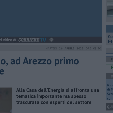
​C
Pe
MARTEDÌ
26 APRILE 2022
ORE 09:30
o, ad Arezzo primo
e
Q
A L
Alla Casa dell'Energia si affronta una
di 
Scar
tematica importante ma spesso
con 
trascurata con esperti del settore
QUI