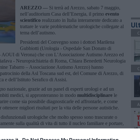
AREZZO —
Si terrà ad Arezzo, sabato 7 maggio,
nell’auditorium Casa dell’Energia, il primo
evento
scientifico
realizzato in Italia interamente dedicato a
Ult
trattare le varie problematiche urologiche collegate al
tema dell’autismo.
C
Presidenti del Convegno sono i dottori Marilena
Gubbiotti (Urologia - Ospedale San Donato di
 - AOUI di Verona) che con L’Associazione Autismo Arezzo ed
iafava - Neuropsichiatria di Roma, Chiara Benedetti Neurologia
rmine Tabarro – Associazione Autismo Arezzo) hanno
C
 patrocinio della Asl Toscana sud est, del Comune di Arezzo, di
 e dell’Istituto Serafico di Assisi.
gno nazionale, grazie ad un panel di esperti urologi e ad un
li ambiti medici, si appronteranno in modo
multidisciplinare
le
arire come sia possibile diagnosticarle ed affrontarle, e come
A
er ottenere migliori risultati per la vita delle persone autistiche.
 disfunzionali urologiche che molto spesso sono trascurate o
ente sulla qualità di vita di tutto il nucleo familiare e portare,
pportunità di
aggiornamento scientifico
con riflessi concreti