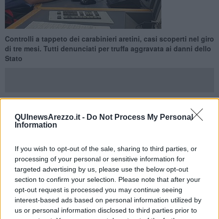
Controlli a tappeto dei carabinieri aretini, casi scoperti nel giro
di tre mesi. Tutti denunciati per truffa aggravata ai danni dello
Stato
QUInewsArezzo.it -
Do Not Process My Personal
VALDARNO ARETINO —
Le indagini del carabinieri della
Information
Compagnia di San Giovanni Valdarno sono scattate dalla
segnalazione su due persone che ricevevano il reddito di
If you wish to opt-out of the sale, sharing to third parties, or
cittadinanza indebitamente. Nel primo caso si trattava di una donna
che, nonostante avesse il beneficio, lavorava come addetta alle
processing of your personal or sensitive information for
pulizie senza averlo comunicato all'Inps. Nel secondo caso di un
targeted advertising by us, please use the below opt-out
uomo che aveva dichiarato falsamente la permanenza e la
section to confirm your selection. Please note that after your
residenza in Italia nei due anni precedenti alla domanda per il
opt-out request is processed you may continue seeing
sussidio.
interest-based ads based on personal information utilized by
us or personal information disclosed to third parties prior to
I militari valdarnesi, quindi, hanno esteso le verifiche in sinergia ai