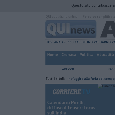
Questo sito contribuisce 
QUI
quotidiano online.
Percorso semplificat
TOSCANA
AREZZO
CASENTINO
VALDARNO
V
Home
Cronaca
Politica
Attualità
AREZZO
CAS
'ha fatta
Nascosta in un bar per sfuggire alla furia del compagno
Tutti i titoli:
​
Calendario Pirelli,
diffuso il teaser: focus
sull'India