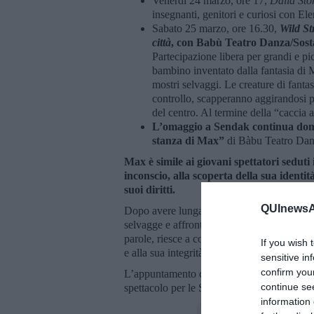
Venerdì 24 marzo, ore 17,
Dalla Sto
insegnanti, genitori e curiosi con E
Sabato 25 marzo, ore 16.30,
Wild Str
città
, con Babù Teatro Danza/Sost
Partecipazione libera per grandi e pi
bambino inventato dalla fantasia di 
mostri selvaggi. Le creature di fanta
controllo, scapperanno aggirandosi per 
del centro. Al termine della “caccia a
L’omaggio a Sendak continua dom
stanza di Max”
di Bàbu Teatro Danz
Max è simile ai giovani spettatori seduti 
inconscio, alla scoperta della sua identità
suoi diritti.
QUInewsAr
Dopo avere lungamente ‘navigato’ nella sua
selvagge e affronta quei “mostri” fissandoli 
parole, riesce a convincere quelle creature 
If you wish 
e alla sua integrità, riesce a farsi proclama
sensitive in
confirm you
L’appuntamento con Sendak al Teatro Mecen
continue se
spettacolo per le Scuole dell’Infanzia e Sc
information 