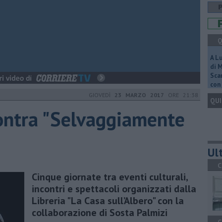
Q
A L
di 
Scar
con 
GIOVEDÌ
23 MARZO 2017
ORE 21:38
QUI
ontra "Selvaggiamente
Ult
C
Cinque giornate tra eventi culturali,
incontri e spettacoli organizzati dalla
Libreria "La Casa sull’Albero" con la
collaborazione di Sosta Palmizi