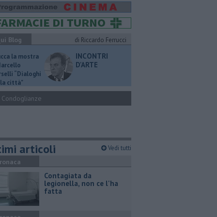
ui Blog
di Riccardo Ferrucci
INCONTRI
ucca la mostra
D'ARTE
Marcello
selli “Dialoghi
la città"
Condoglianze
imi articoli
Vedi tutti
ronaca
Contagiata da
legionella, non ce l'ha
fatta