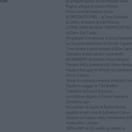
MUNI
Le pregiate penne di Pierantonio Pardi
Pagine allegre di Gianni Micheli
Psico-cose di Federica Giusti
VI PRESENTO I MIEI... di Dino Fiumalbi
Le stelle di Astrea di Edit Permay
STORIE VISPE MA NON TROPPO DISTR
di Dario Dal Canto
Progettare il benessere di Erica Fiumalbi
La Toscana della birra di Davide Cappan
Cose strane e posti assurdi di Blue Lam
Storielba di Alessandro Canestrelli
NEURONEWS di Alberto Arturo Vergani
Pensieri della domenica di Libero Ventur
Fauda e balagan di Alfredo De Girolam
Enrico Catassi
Storie di ordinaria umanità di Nicolò Ste
Parole in viaggio di Tito Barbini
Turbative di Franco Bonciani
Lo scrittore sfigato di Enrico Guerrini e
Gordiano Lupi
Raccontare di Gusto di Rubina Rovini
Legalità e non solo di Salvatore Calleri
Shalom La Cultura della Solidarietà di 
Andrea Pio Cristiani
VERSI-AMO di Chi mette al centro la