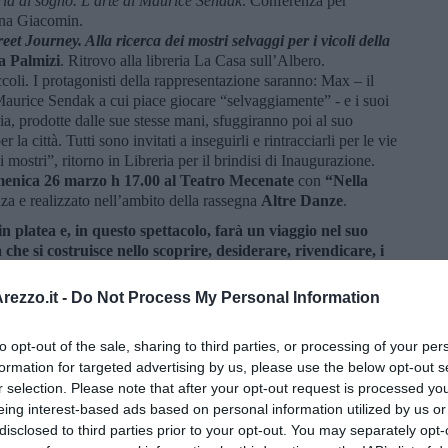
ria al sogno. L’arte di Maurice Sendak
. Conferenza per
lena Giacomin.
eet Journey. Alla ricerca dei mostri selvaggi per i vicoli della
a Palmizi
. Ritrovo alla libreria La Casa sull’Albero.
ccoli. I protagonisti della rappresentazione saranno: Max – il
Maurice Sendak a cui piace giocare “selvaggiamente” - e i suoi
sia, prodotte dalle sue stesse mani, sfuggiranno poi al suo
la città. Tutti sono invitati a inseguirli e rintracciarli per le vie
i mostri”, ritorno in Libreria per il brindisi di Inaugurazione.
enica 26 marzo h 17.00 al Teatro Mecenate
con
“Nella
a e realizzato nell’ambito della rassegna
Altre Danze
.
in platea e, in questo spettacolo, farà un viaggio nel suo
 che si costruisce nello scoprire, desiderare, rivendicare, i
ezzo.it -
Do Not Process My Personal Information
 mente, Max raggiunge un’isola abitata da strane creature
dritto nei loro occhi gialli. Usando la dialettica del corpo e delle
a non mangiarlo e, una volta confermato il suo diritto ad esistere
to opt-out of the sale, sharing to third parties, or processing of your per
re
Re della Terra delle creature selvagge
.
formation for targeted advertising by us, please use the below opt-out s
r selection. Please note that after your opt-out request is processed y
ate si estenderà anche lunedì 27 marzo con due repliche dello
eing interest-based ads based on personal information utilized by us or
uole Primarie, in occasione della Giornata Mondiale del Teatro.
disclosed to third parties prior to your opt-out. You may separately opt-