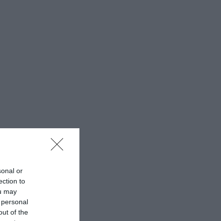
sonal or
ection to
ou may
 personal
out of the