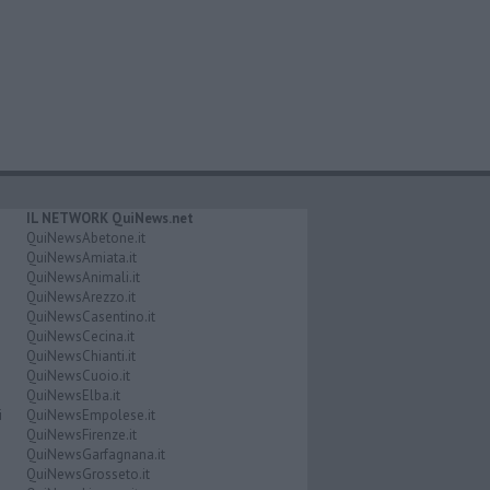
IL NETWORK QuiNews.net
QuiNewsAbetone.it
QuiNewsAmiata.it
QuiNewsAnimali.it
QuiNewsArezzo.it
QuiNewsCasentino.it
QuiNewsCecina.it
QuiNewsChianti.it
QuiNewsCuoio.it
QuiNewsElba.it
i
QuiNewsEmpolese.it
QuiNewsFirenze.it
QuiNewsGarfagnana.it
QuiNewsGrosseto.it