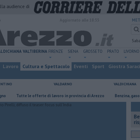
alla audience di
o
Aggiornato alle 18:55
MET
Sab
ALDICHIANA
VALTIBERINA
FIRENZE
SIENA
GROSSETO
PRATO
LIVORNO
Lavoro
Cultura e Spettacolo
Eventi
Sport
Giostra Sarac
ENTINO
VALDARNO
VALDICHIANA
Tutte le offerte di lavoro in provincia di Arezzo
​Benzina, gasolio, gpl, 
​B
ri