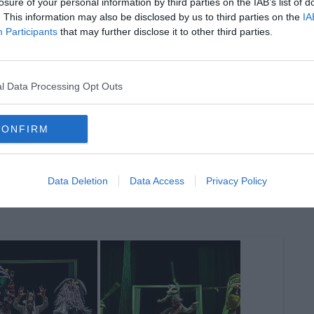
losure of your personal information by third parties on the IAB’s list of
. This information may also be disclosed by us to third parties on the
IA
Participants
that may further disclose it to other third parties.
oscana iscriviti alla
Newsletter QUInews - ToscanaMedia.
amente nella tua casella di posta.
l Data Processing Opt Outs
CONFIRM
tro Mecenate
Data Deletion
Data Access
Privacy Policy