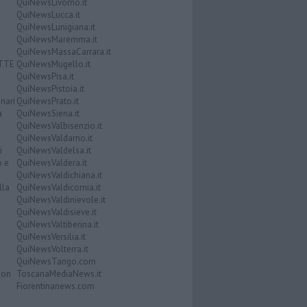
QuiNewsLivorno.it
QuiNewsLucca.it
QuiNewsLunigiana.it
QuiNewsMaremma.it
QuiNewsMassaCarrara.it
ATTE
QuiNewsMugello.it
QuiNewsPisa.it
QuiNewsPistoia.it
nari
QuiNewsPrato.it
a
QuiNewsSiena.it
QuiNewsValbisenzio.it
QuiNewsValdarno.it
i
QuiNewsValdelsa.it
o e
QuiNewsValdera.it
QuiNewsValdichiana.it
lla
QuiNewsValdicornia.it
QuiNewsValdinievole.it
QuiNewsValdisieve.it
QuiNewsValtiberina.it
QuiNewsVersilia.it
QuiNewsVolterra.it
QuiNewsTango.com
Don
ToscanaMediaNews.it
Fiorentinanews.com