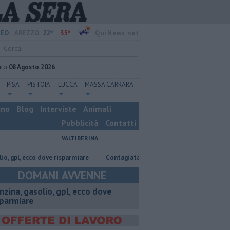
22°
35°
EO:
AREZZO
QuiNews.net
ato
08 Agosto 2026
PISA
PISTOIA
LUCCA
MASSA CARRARA
ino
Blog
Interviste
Animali
Pubblicità
Contatti
VALTIBERINA
ecco dove risparmiare
Contagiata da legionella, non ce l'ha fatta
Na
DOMANI AVVENNE
enzina, gasolio, gpl, ecco dove
sparmiare