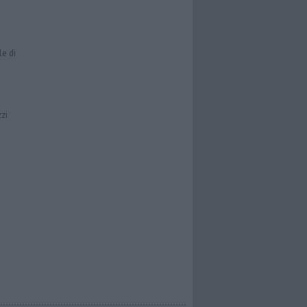
le di
zzi