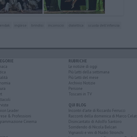
sendak
inglese
brindisi
inconscio
dialettica
scuola dell'infanzia
EGORIE
RUBRICHE
naca
Le notizie di oggi
tica
Più Letti della settimana
alità
Più Letti del mese
nomia
Archivio Notizie
ura
Persone
rt
Toscani in TV
tacoli
rviste
QUI BLOG
nion Leader
Incontri d'arte di Riccardo Ferrucci
rese & Professioni
Racconti della domenica di Marco Celat
grammazione Cinema
Disincantato di Adolfo Santoro
Sorridendo di Nicola Belcari
Vignaioli e vini di Nadio Stronchi