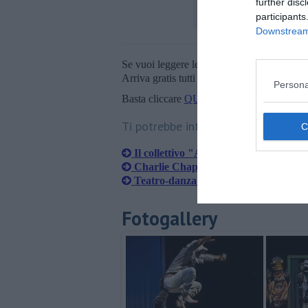
further disc
participants
Downstream 
Se vuoi leggere le notizie principali della T
Arriva gratis tutti i giorni alle 20:00 dirett
Persona
Basta cliccare
QUI
Ti potrebbe interessare anche:
Il collettivo "Agostino Bontà" al Tea
Charlie Chaplin tra danza e musica
Teatro-danza con Circhio lume
Fotogallery