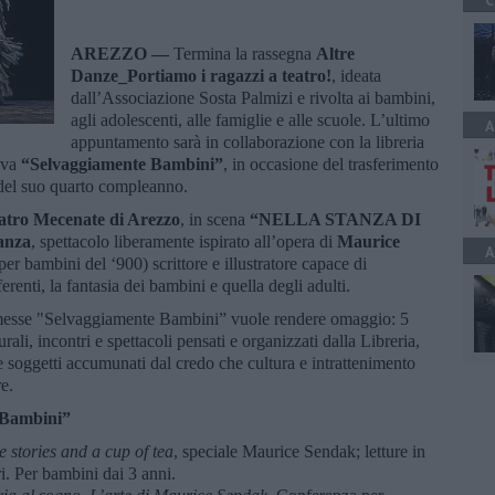
C
AREZZO —
Termina la rassegna
Altre
Danze_Portiamo i ragazzi a teatro!
, ideata
dall’Associazione Sosta Palmizi e rivolta ai bambini,
agli adolescenti, alle famiglie e alle scuole. L’ultimo
A
appuntamento sarà in collaborazione con la libreria
tiva
“Selvaggiamente Bambini”
, in occasione del trasferimento
 del suo quarto compleanno.
eatro Mecenate di Arezzo
, in scena
“NELLA STANZA DI
anza
, spettacolo liberamente ispirato all’opera di
Maurice
A
 per bambini del ‘900) scrittore e illustratore capace di
renti, la fantasia dei bambini e quella degli adulti.
messe "Selvaggiamente Bambini” vuole rendere omaggio: 5
rali, incontri e spettacoli pensati e organizzati dalla Libreria,
 soggetti accumunati dal credo che cultura e intrattenimento
e.
Bambini”
e stories and a cup of tea
, speciale Maurice Sendak; letture in
i. Per bambini dai 3 anni.