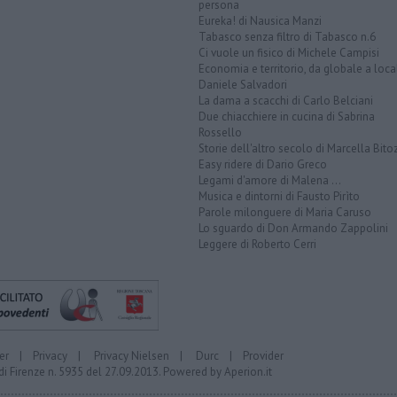
persona
Eureka! di Nausica Manzi
Tabasco senza filtro di Tabasco n.6
Ci vuole un fisico di Michele Campisi
Economia e territorio, da globale a loca
Daniele Salvadori
La dama a scacchi di Carlo Belciani
Due chiacchiere in cucina di Sabrina
Rossello
Storie dell'altro secolo di Marcella Bito
Easy ridere di Dario Greco
Legami d'amore di Malena ...
Musica e dintorni di Fausto Pirìto
Parole milonguere di Maria Caruso
Lo sguardo di Don Armando Zappolini
Leggere di Roberto Cerri
er
|
Privacy
|
Privacy Nielsen
|
Durc
|
Provider
di Firenze n. 5935 del 27.09.2013. Powered by
Aperion.it