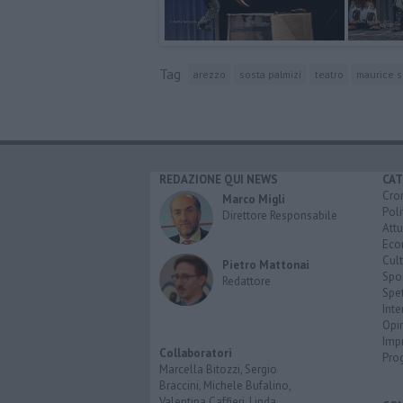
Tag
arezzo
sosta palmizi
teatro
maurice 
REDAZIONE QUI NEWS
CAT
Cro
Marco Migli
Poli
Direttore Responsabile
Attu
Eco
Cult
Pietro Mattonai
Spo
Redattore
Spet
Inte
Opi
Imp
Collaboratori
Pro
Marcella Bitozzi, Sergio
Braccini, Michele Bufalino,
Valentina Caffieri, Linda