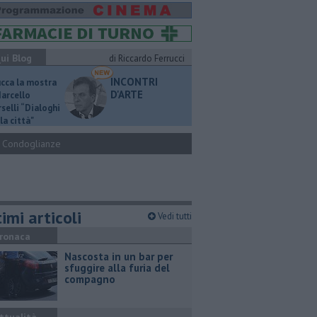
ui Blog
di Riccardo Ferrucci
INCONTRI
ucca la mostra
D'ARTE
Marcello
selli “Dialoghi
la città"
Condoglianze
imi articoli
Vedi tutti
ronaca
Nascosta in un bar per
sfuggire alla furia del
compagno