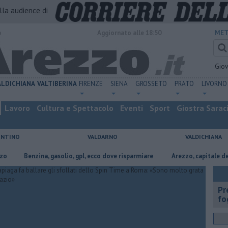
alla audience di
o
Aggiornato alle 18:50
MET
Gio
ALDICHIANA
VALTIBERINA
FIRENZE
SIENA
GROSSETO
PRATO
LIVORNO
Lavoro
Cultura e Spettacolo
Eventi
Sport
Giostra Sarac
ENTINO
VALDARNO
VALDICHIANA
​Benzina, gasolio, gpl, ecco dove risparmiare
Arezzo, capitale dell’oro: l
Pr
fo