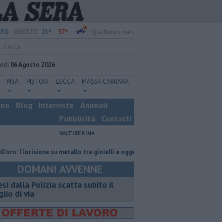
21°
37°
EO:
AREZZO
QuiNews.net
vedì
06 Agosto 2026
PISA
PISTOIA
LUCCA
MASSA CARRARA
ino
Blog
Interviste
Animali
Pubblicità
Contatti
VALTIBERINA
’incisione su metallo tra gioielli e oggetti personalizzati
Nascosta in un
DOMANI AVVENNE
esi dalla Polizia scatta subito il
glio di via