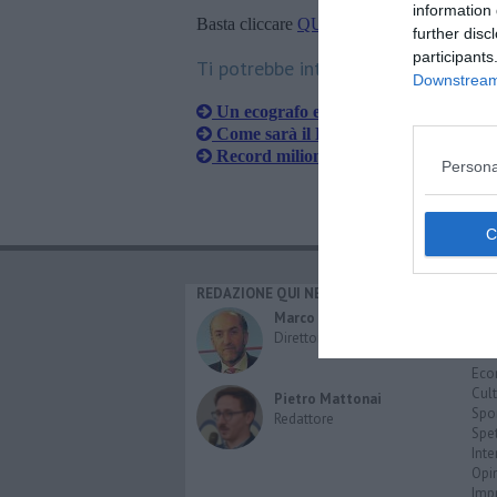
information 
Basta cliccare
QUI
further disc
participants
Ti potrebbe interessare anche:
Downstream 
Un ecografo ed un monitor in dono al
Come sarà il Pionta: tra sport, cultur
Record milionario di ordini per l'azi
Persona
REDAZIONE QUI NEWS
CAT
Cro
Marco Migli
Poli
Direttore Responsabile
Attu
Eco
Cult
Pietro Mattonai
Spo
Redattore
Spet
Inte
Opi
Imp