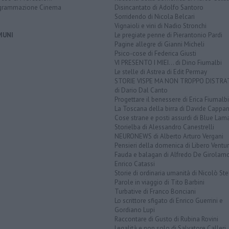
grammazione Cinema
Disincantato di Adolfo Santoro
Sorridendo di Nicola Belcari
Vignaioli e vini di Nadio Stronchi
MUNI
Le pregiate penne di Pierantonio Pardi
Pagine allegre di Gianni Micheli
Psico-cose di Federica Giusti
VI PRESENTO I MIEI... di Dino Fiumalbi
Le stelle di Astrea di Edit Permay
STORIE VISPE MA NON TROPPO DISTR
di Dario Dal Canto
Progettare il benessere di Erica Fiumalbi
La Toscana della birra di Davide Cappan
Cose strane e posti assurdi di Blue Lam
Storielba di Alessandro Canestrelli
NEURONEWS di Alberto Arturo Vergani
Pensieri della domenica di Libero Ventur
Fauda e balagan di Alfredo De Girolam
Enrico Catassi
Storie di ordinaria umanità di Nicolò Ste
Parole in viaggio di Tito Barbini
Turbative di Franco Bonciani
Lo scrittore sfigato di Enrico Guerrini e
Gordiano Lupi
Raccontare di Gusto di Rubina Rovini
Legalità e non solo di Salvatore Calleri