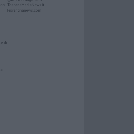
Don
ToscanaMediaNews.it
Fiorentinanews.com
le di
zzi