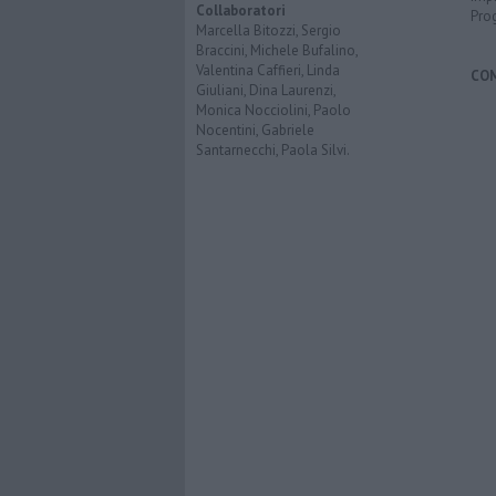
Collaboratori
Pro
Marcella Bitozzi, Sergio
Braccini, Michele Bufalino,
Valentina Caffieri, Linda
CO
Giuliani, Dina Laurenzi,
Monica Nocciolini, Paolo
Nocentini, Gabriele
Santarnecchi, Paola Silvi.