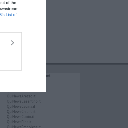
out of the
 downstream
B’s List of
IL NETWORK QuiNews.net
QuiNewsAbetone.it
QuiNewsAmiata.it
QuiNewsAnimali.it
QuiNewsArezzo.it
QuiNewsCasentino.it
QuiNewsCecina.it
QuiNewsChianti.it
QuiNewsCuoio.it
QuiNewsElba.it
i
QuiNewsEmpolese.it