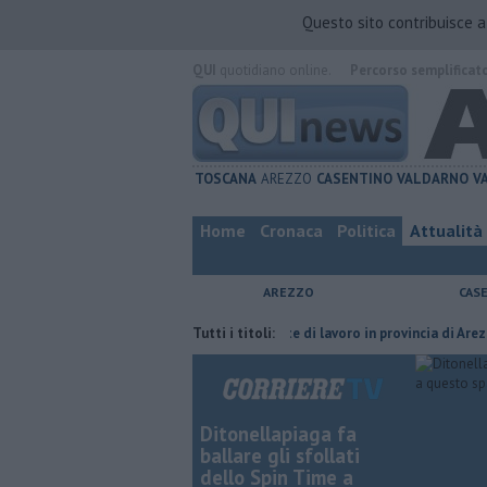
Questo sito contribuisce 
QUI
quotidiano online.
Percorso semplificat
TOSCANA
AREZZO
CASENTINO
VALDARNO
V
Home
Cronaca
Politica
Attualità
AREZZO
CAS
uria del compagno
​Tutte le offerte di lavoro in provincia di Arezzo
Tutti i titoli:
Ditonellapiaga fa
ballare gli sfollati
dello Spin Time a