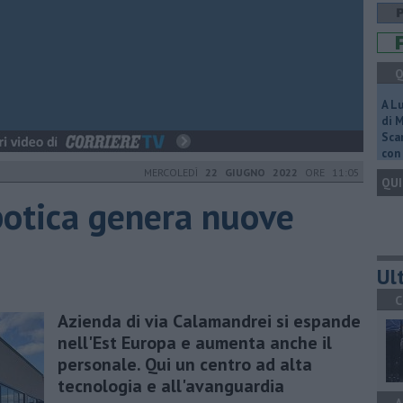
Q
A L
di 
Scar
con 
MERCOLEDÌ
22 GIUGNO 2022
ORE 11:05
QUI
botica genera nuove
Ult
C
Azienda di via Calamandrei si espande
nell'Est Europa e aumenta anche il
personale. Qui un centro ad alta
tecnologia e all'avanguardia