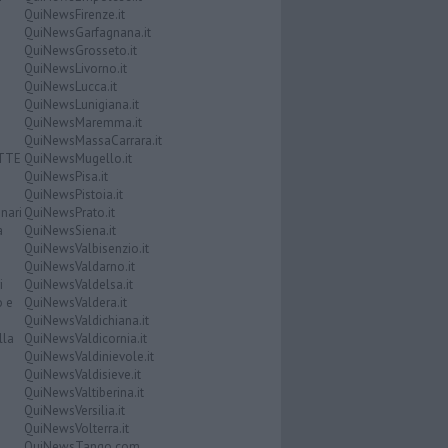
QuiNewsFirenze.it
QuiNewsGarfagnana.it
QuiNewsGrosseto.it
QuiNewsLivorno.it
QuiNewsLucca.it
QuiNewsLunigiana.it
QuiNewsMaremma.it
QuiNewsMassaCarrara.it
ATTE
QuiNewsMugello.it
QuiNewsPisa.it
QuiNewsPistoia.it
nari
QuiNewsPrato.it
a
QuiNewsSiena.it
QuiNewsValbisenzio.it
QuiNewsValdarno.it
i
QuiNewsValdelsa.it
o e
QuiNewsValdera.it
QuiNewsValdichiana.it
lla
QuiNewsValdicornia.it
QuiNewsValdinievole.it
QuiNewsValdisieve.it
QuiNewsValtiberina.it
QuiNewsVersilia.it
QuiNewsVolterra.it
QuiNewsTango.com