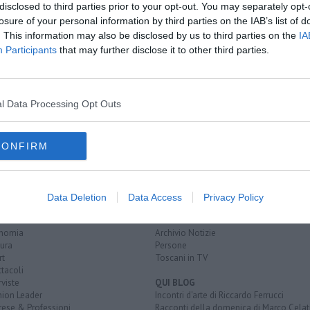
disclosed to third parties prior to your opt-out. You may separately opt-
losure of your personal information by third parties on the IAB’s list of
. This information may also be disclosed by us to third parties on the
IA
Participants
that may further disclose it to other third parties.
l'ospedale
a e sosta
enda aretina
l Data Processing Opt Outs
CONFIRM
EGORIE
RUBRICHE
naca
Le notizie di oggi
Data Deletion
Data Access
Privacy Policy
tica
Più Letti della settimana
alità
Più Letti del mese
nomia
Archivio Notizie
ura
Persone
rt
Toscani in TV
tacoli
rviste
QUI BLOG
nion Leader
Incontri d'arte di Riccardo Ferrucci
rese & Professioni
Racconti della domenica di Marco Celat