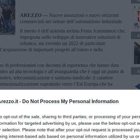
A
AREZZO —
Nuove assunzioni e nuovi orizzonti
commerciali nel settore dell’automazione industriale.
Il merito è dell’azienda aretina Fenix Automation che,
A
impegnata nello sviluppo di innovative soluzioni di
robotica, sta vivendo un 2022 di particolare
cquisizione di importanti progetti all’estero e nella
po di professionisti con decenni di esperienza che hanno dato
A
ntro ad alta tecnologia e all’avanguardia che è oggi un punto di
omotive, telecomunicazione e sanitario-medicale: il carattere
ternazionalizzazione soprattutto verso l’Est Europa che ha
ezzo.it -
Do Not Process My Personal Information
to opt-out of the sale, sharing to third parties, or processing of your per
formation for targeted advertising by us, please use the below opt-out s
r selection. Please note that after your opt-out request is processed y
oscana iscriviti alla
Newsletter QUInews - ToscanaMedia.
eing interest-based ads based on personal information utilized by us or
amente nella tua casella di posta.