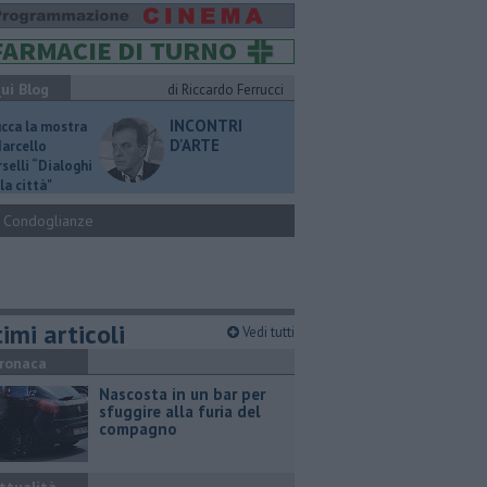
ui Blog
di Riccardo Ferrucci
INCONTRI
ucca la mostra
D'ARTE
Marcello
selli “Dialoghi
la città"
Condoglianze
imi articoli
Vedi tutti
ronaca
Nascosta in un bar per
sfuggire alla furia del
compagno