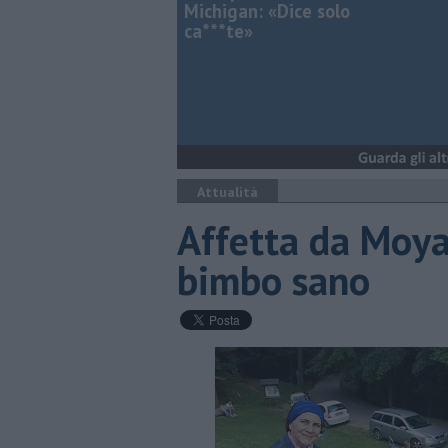
Michigan: «Dice solo
ca***te»
Attualità
Affetta da Moya
bimbo sano