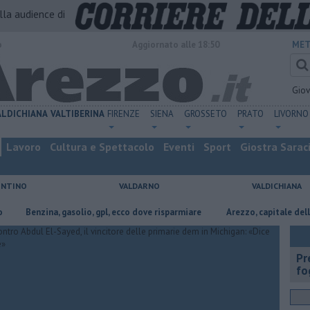
alla audience di
o
Aggiornato alle 18:50
MET
Gio
ALDICHIANA
VALTIBERINA
FIRENZE
SIENA
GROSSETO
PRATO
LIVORNO
Lavoro
Cultura e Spettacolo
Eventi
Sport
Giostra Sarac
ENTINO
VALDARNO
VALDICHIANA
zina, gasolio, gpl, ecco dove risparmiare
Arezzo, capitale dell’oro: l’inc
Pr
fo