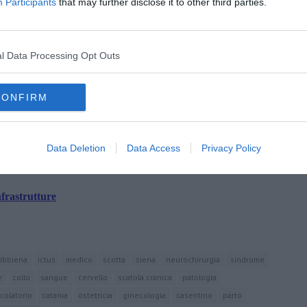
Participants
that may further disclose it to other third parties.
di oggi, si sono impegnati per il benessere di questi nostri
l Data Processing Opt Outs
CONFIRM
oscana iscriviti alla
Newsletter QUInews - ToscanaMedia.
amente nella tua casella di posta.
Data Deletion
Data Access
Privacy Policy
nfrastrutture
ibbiena
ictus
medico
scotta
siena
neurochirurgia
sindrome
e
collo
sangue
cervello
scatola cranica
patologia
colatorio
catania
ostetricia
ginecologia
casentino
parto