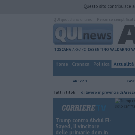
Questo sito contribuisce 
QUI
quotidiano online.
Percorso semplificat
TOSCANA
AREZZO
CASENTINO
VALDARNO
V
Home
Cronaca
Politica
Attualità
AREZZO
CAS
 del compagno
​Tutte le offerte di lavoro in provincia di Arezzo
Tutti i titoli:
​Ben
Trump contro Abdul El-
Sayed, il vincitore
delle primarie dem in