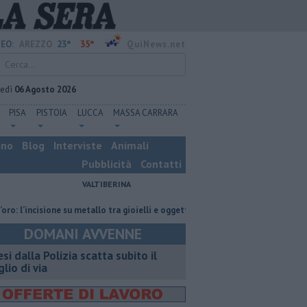
23°
35°
EO:
AREZZO
QuiNews.net
vedì
06 Agosto 2026
PISA
PISTOIA
LUCCA
MASSA CARRARA
ino
Blog
Interviste
Animali
Pubblicità
Contatti
VALTIBERINA
isione su metallo tra gioielli e oggetti personalizzati
Nascosta in un bar
DOMANI AVVENNE
esi dalla Polizia scatta subito il
glio di via