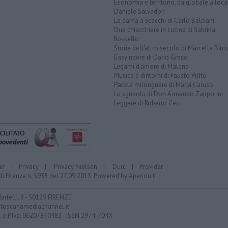
Economia e territorio, da globale a loca
Daniele Salvadori
La dama a scacchi di Carlo Belciani
Due chiacchiere in cucina di Sabrina
Rossello
Storie dell'altro secolo di Marcella Bito
Easy ridere di Dario Greco
Legami d'amore di Malena ...
Musica e dintorni di Fausto Pirìto
Parole milonguere di Maria Caruso
Lo sguardo di Don Armando Zappolini
Leggere di Roberto Cerri
er
|
Privacy
|
Privacy Nielsen
|
Durc
|
Provider
di Firenze n. 5935 del 27.09.2013. Powered by
Aperion.it
Martelli, 8 - 50129 FIRENZE
toscanamediachannel.it
F. e P.Iva: 06207870483 - ISSN 2974-704X