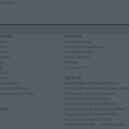
zie a tutti
EGORIE
RUBRICHE
naca
Le notizie di oggi
tica
Più Letti della settimana
alità
Più Letti del mese
nomia
Archivio Notizie
ura
Persone
rt
Toscani in TV
tacoli
rviste
QUI BLOG
nion Leader
Incontri d'arte di Riccardo Ferrucci
rese & Professioni
Racconti della domenica di Marco Celat
grammazione Cinema
Disincantato di Adolfo Santoro
Sorridendo di Nicola Belcari
Vignaioli e vini di Nadio Stronchi
MUNI
Le pregiate penne di Pierantonio Pardi
Pagine allegre di Gianni Micheli
Psico-cose di Federica Giusti
VI PRESENTO I MIEI... di Dino Fiumalbi