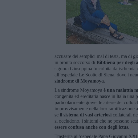
accusare dei semplici mal di testa, ma di gi
in pronto soccorso di
Bibbiena per degli 
signora Giuseppina fu colpita da ischemia ce
all’ospedale Le Scotte di Siena, dove i ne
sindrome di Moyamoya.
La sindrome Moyamoya
è una malattia m
congenita ed ereditaria nasce in Italia una
particolarmente grave: le arterie del collo 
improvvisamente nella loro ramificazione al
se il sistema di vasi arteriosi
collaterali r
si occludono, i sintomi che ne possono sca
essere confusa anche con degli ictus.
Trasferita all’ospedale Papa Giovanni XX