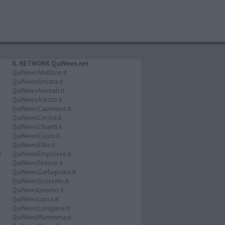
IL NETWORK QuiNews.net
QuiNewsAbetone.it
QuiNewsAmiata.it
QuiNewsAnimali.it
QuiNewsArezzo.it
QuiNewsCasentino.it
QuiNewsCecina.it
QuiNewsChianti.it
QuiNewsCuoio.it
QuiNewsElba.it
i
QuiNewsEmpolese.it
QuiNewsFirenze.it
QuiNewsGarfagnana.it
QuiNewsGrosseto.it
QuiNewsLivorno.it
QuiNewsLucca.it
QuiNewsLunigiana.it
QuiNewsMaremma.it