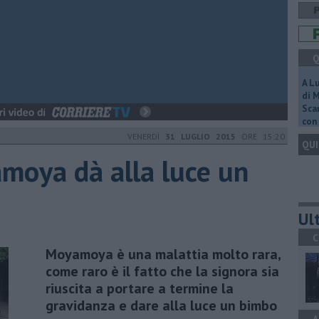
Q
A L
di 
Scar
con 
VENERDÌ
31 LUGLIO 2015
ORE 15:20
QUI
moya dà alla luce un
Ult
C
Moyamoya è una malattia molto rara,
come raro è il fatto che la signora sia
riuscita a portare a termine la
gravidanza e dare alla luce un bimbo