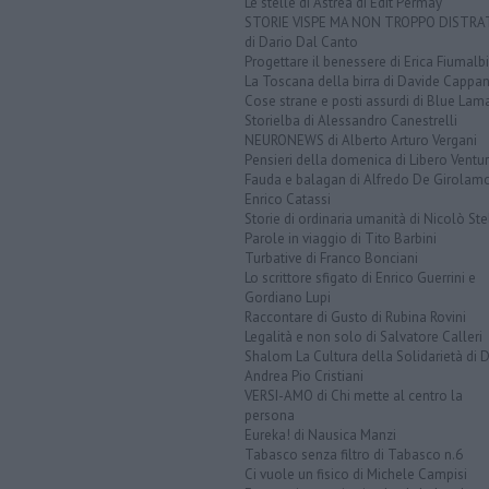
Le stelle di Astrea di Edit Permay
STORIE VISPE MA NON TROPPO DISTR
di Dario Dal Canto
Progettare il benessere di Erica Fiumalbi
La Toscana della birra di Davide Cappan
Cose strane e posti assurdi di Blue Lam
Storielba di Alessandro Canestrelli
NEURONEWS di Alberto Arturo Vergani
Pensieri della domenica di Libero Ventur
Fauda e balagan di Alfredo De Girolam
Enrico Catassi
Storie di ordinaria umanità di Nicolò Ste
Parole in viaggio di Tito Barbini
Turbative di Franco Bonciani
Lo scrittore sfigato di Enrico Guerrini e
Gordiano Lupi
Raccontare di Gusto di Rubina Rovini
Legalità e non solo di Salvatore Calleri
Shalom La Cultura della Solidarietà di 
Andrea Pio Cristiani
VERSI-AMO di Chi mette al centro la
persona
Eureka! di Nausica Manzi
Tabasco senza filtro di Tabasco n.6
Ci vuole un fisico di Michele Campisi