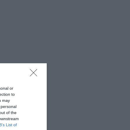
sonal or
ection to
ou may
 personal
out of the
 downstream
B’s List of