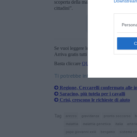
Downstream 
scoperta della malattia fino al lieto evento 
cittadini”.
Persona
Se vuoi leggere le notizie principali della T
Arriva gratis tutti i giorni alle 20:00 dirett
Basta cliccare
QUI
Ti potrebbe interessare anche:
Regione, Ceccarelli confermato alle i
Saracino, più tutela per i cavalli
Crisi, crescono le richieste di aiuto
Tag
arezzo
gravidanza
pronto soccorso
b
malattia
malattia genetica
italia
arteri
papa giovanni xxiii
bergamo
sistema cir