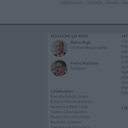
taglio cesareo
anestesia
toscana
gra
REDAZIONE QUI NEWS
CAT
Cro
Marco Migli
Poli
Direttore Responsabile
Attu
Eco
Cult
Pietro Mattonai
Spo
Redattore
Spet
Inte
Opi
Imp
Collaboratori
Pro
Marcella Bitozzi, Sergio
Braccini, Michele Bufalino,
Valentina Caffieri, Linda
CO
Giuliani, Dina Laurenzi,
Monica Nocciolini, Paolo
Nocentini, Gabriele
Santarnecchi, Paola Silvi.