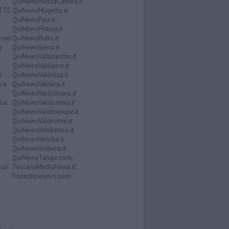
QuiNewsMassaCarrara.it
ATTE
QuiNewsMugello.it
QuiNewsPisa.it
QuiNewsPistoia.it
nari
QuiNewsPrato.it
a
QuiNewsSiena.it
QuiNewsValbisenzio.it
QuiNewsValdarno.it
i
QuiNewsValdelsa.it
o e
QuiNewsValdera.it
QuiNewsValdichiana.it
lla
QuiNewsValdicornia.it
QuiNewsValdinievole.it
QuiNewsValdisieve.it
QuiNewsValtiberina.it
QuiNewsVersilia.it
QuiNewsVolterra.it
QuiNewsTango.com
Don
ToscanaMediaNews.it
Fiorentinanews.com