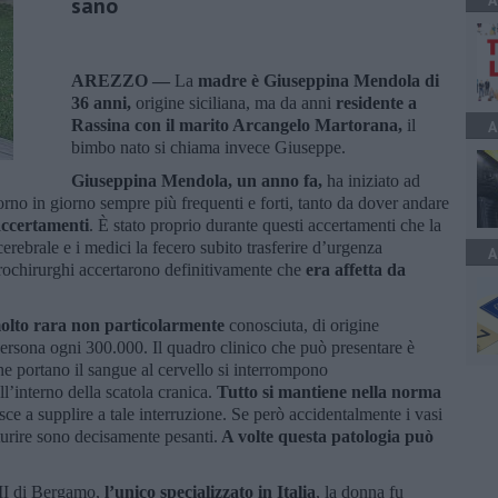
A
sano
AREZZO —
La
madre è Giuseppina Mendola di
36 anni,
origine siciliana, ma da anni
residente a
Rassina con il marito Arcangelo Martorana,
il
A
bimbo nato si chiama invece Giuseppe.
Giuseppina Mendola, un anno fa,
ha iniziato ad
orno in giorno sempre più frequenti e forti, tanto da dover andare
accertamenti
. È stato proprio durante questi accertamenti che la
rebrale e i medici la fecero subito trasferire d’urgenza
A
urochirurghi accertarono definitivamente che
era affetta da
olto rara non particolarmente
conosciuta, di origine
 persona ogni 300.000. Il quadro clinico che può presentare è
che portano il sangue al cervello si interrompono
l’interno della scatola cranica.
Tutto si mantiene nella norma
iesce a supplire a tale interruzione. Se però accidentalmente i vasi
turire sono decisamente pesanti.
A volte questa patologia può
III di Bergamo,
l’unico specializzato in Italia
, la donna fu