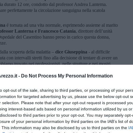
gia durato 12 ore, condotto dal professor Andrea Lanterna.
are perfettamente la circolazione sanguigna nella scatola
ina
é tornata ad una vita normale, esprimendo assieme al marito
ofessor Lanterna e Francesco Catania
, direttore dell’unità
’Ospedale del Casentino hanno preso in carico questa donna,
nze.
dalla scoperta della malattia –
dice Giuseppina
- al difficile
uta con intervalli stretti fino alla decisione di tentare di avere un
biamo trovato nei professionisti, nelle strutture e nei mostri
aiuto.”
ezzo.it -
Do Not Process My Personal Information
on taglio cesareo, con tutte le precauzioni concordate con gli
 di anestesia e ai notevoli rischi che questo intervento
sco Catania ha guidato l’equipe
che ha eseguito l‘intervento
to opt-out of the sale, sharing to third parties, or processing of your per
 kg in piena salute, e la mamma è stata risvegliata con un
formation for targeted advertising by us, please use the below opt-out s
r selection. Please note that after your opt-out request is processed y
eing interest-based ads based on personal information utilized by us or
–
commenta Enrico Desideri Commissario della Asl della
disclosed to third parties prior to your opt-out. You may separately opt-
a dimostrata e confermata la presenza nelle nostre strutture di
losure of your personal information by third parties on the IAB’s list of
 consentito di eseguire al San Donato il primo parto in un
. This information may also be disclosed by us to third parties on the
IA
o dire da parte mia grazie a tutti i professionisti che, dalla