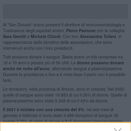
Al "San Donato" erano presenti il direttore di Immunoematologia e
Trasfusione degli ospedali aretini,
Pietro Pantone
con le colleghe
Sara Gentili
e
Michela Chiodi
. Con loro
Alessandra Tofani
, in
rappresentanza delle donatrici delle associazioni, che sono
intervenuti anche con i loro presidenti.
Tutti possono donare il sangue. Basta avere un'età compresa tra
18 e 70 anni e pesare più di 50 chili. Le
donne possono donare
anche tre volte all'anno
, alternando sangue e plasma/piastrine.
Durante la gravidanza e fino a 6 mesi dopo il parto non è possibile
farlo.
Le donazioni, nella provincia di Arezzo, sono in crescita. Nel 2020
quelle di sangue sono state 19.883 di cui il 26% di donne. Quelle di
plasma/piastrine sono state 5.348 di cui il 43% da donne.
Il 2021 è iniziato con una crescita del 5%
: nei soli mesi di
gennaio e febbraio ci sono state 3.489 donazioni di sangue (di
queste il 25% di parte di donne e 815 donazioni plasma/piastrine
(46%).