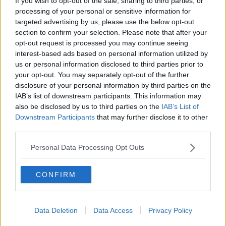
If you wish to opt-out of the sale, sharing to third parties, or
Sono stati impiegati
quattro equipaggi del Reparto Prevenzione e
processing of your personal or sensitive information for
Crimine di Firenze, gli equipaggi dell’Ufficio Prevenzione Generale
targeted advertising by us, please use the below opt-out
e Soccorso Pubblico e della Squadra Mobile, la Polizia Scientifica,
section to confirm your selection. Please note that after your
gli agenti della Polfer, un’unità Cinofila di Firenze e per la prima
opt-out request is processed you may continue seeing
volta in questa Provincia è stato impiegato anche un elicottero di
interest-based ads based on personal information utilized by
ultimissima generazione del Reparto Volo di Firenze.
us or personal information disclosed to third parties prior to
your opt-out. You may separately opt-out of the further
disclosure of your personal information by third parties on the
IAB’s list of downstream participants. This information may
Il controllo
si è sviluppato in diverse fasi,
iniziando dal Parco
also be disclosed by us to third parties on the
IAB’s List of
Mancini (dietro alla stazione, ossia Campo di Marte) che è stato sin
Downstream Participants
that may further disclose it to other
da subito cinturato e costantemente sorvolato dall’elicottero della
third parties.
Polizia di Stato.
Sono stati identificati tutti i presenti e, grazie alla fondamentale
Personal Data Processing Opt Outs
collaborazione del cane “Eviva”, è stato possibile rinvenire, ben
nascosta, nella vegetazione del Parco, in diverse bustine di
CONFIRM
cellophane dell'hashish.
Sempre grazie al contributo del cane “Eviva” sono stati sorpresi,
con addosso della droga, due stranieri che avevano ben occultato,
uno in bocca e l’altro nel calzino del piede destro, dosi
Data Deletion
Data Access
Privacy Policy
sempre di hashish.