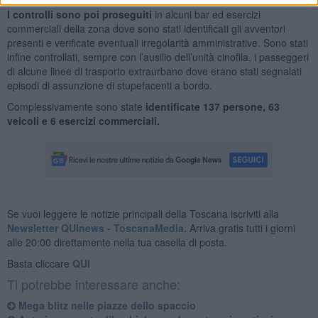
I controlli sono poi proseguiti
in alcuni bar ed esercizi
commerciali della zona dove sono stati identificati gli avventori
presenti e verificate eventuali irregolarità amministrative. Sono stati
infine controllati, sempre con l’ausilio dell’unità cinofila, i passeggeri
di alcune linee di trasporto extraurbano dove erano stati segnalati
episodi di assunzione di stupefacenti a bordo.
Complessivamente sono state
identificate 137 persone, 63
veicoli e 6 esercizi commerciali.
Se vuoi leggere le notizie principali della Toscana iscriviti alla
Newsletter QUInews - ToscanaMedia.
Arriva gratis tutti i giorni
alle 20:00 direttamente nella tua casella di posta.
Basta cliccare
QUI
Ti potrebbe interessare anche:
Mega blitz nelle piazze dello spaccio