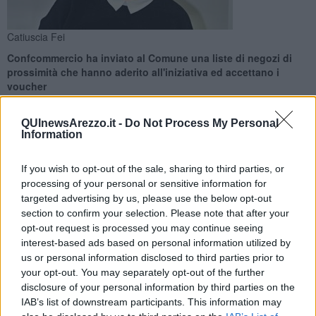
Catiuscia Fei
Confcommercio ha inviato al Comune una liste di negozi di
prossimità che hanno aderito all'iniziativa ed accettano i
voucher
QUInewsArezzo.it -
Do Not Process My Personal
Information
If you wish to opt-out of the sale, sharing to third parties, or
AREZZO —
I fondi stanziati a sostegno delle famiglie in difficoltà
processing of your personal or sensitive information for
verranno distribuiti secondo criteri di priorità legati alla
targeted advertising by us, please use the below opt-out
composizione del nucleo familiare e alle effettive necessità, previa
section to confirm your selection. Please note that after your
valutazione della veridicità delle autodicertificazioni.
opt-out request is processed you may continue seeing
Confcommercio ha offerto il proprio contributo invitando il sindaco
interest-based ads based on personal information utilized by
Ghinelli a inserire nella lista degli esercizi aderenti anche piccole e
us or personal information disclosed to third parties prior to
medie botteghe di prossimità. Macellerie, fruttivendoli, panetterie,
your opt-out. You may separately opt-out of the further
realtà locali che meglio si prestano al nuovo modo di fare acquisti
disclosure of your personal information by third parties on the
evitando assembramenti e code.
IAB’s list of downstream participants. This information may