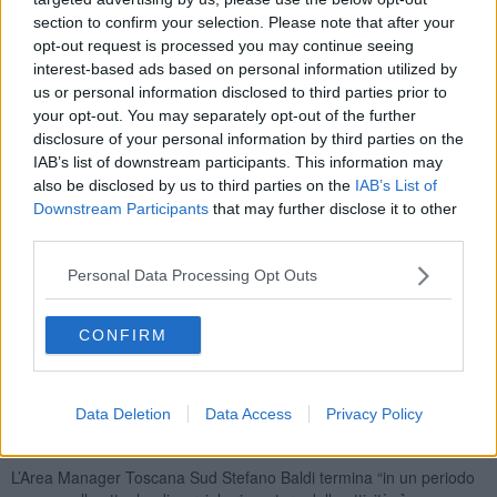
cui 6 di preammortamento).
section to confirm your selection. Please note that after your
opt-out request is processed you may continue seeing
interest-based ads based on personal information utilized by
us or personal information disclosed to third parties prior to
your opt-out. You may separately opt-out of the further
L’operazione di supporto all’economia locale è agevolata dalla
disclosure of your personal information by third parties on the
capillarità recentemente raggiunta, come detto, con
l'acquisizione
IAB’s list of downstream participants. This information may
di filiali ex UBI, che porta il totale degli sportelli attivi in
also be disclosed by us to third parties on the
IAB’s List of
provincia a 18
, collocando dunque BPER tra i principali istituti di
Downstream Participants
that may further disclose it to other
credito del territorio.
third parties.
Il Direttore Regionale Toscana Umbria di BPER Banca,
Massimo
Biancardi
, spiega “la pandemia ha colpito in maniera consistente
Personal Data Processing Opt Outs
famiglie e imprese, soprattutto nei settori più rappresentativi della
nostra provincia e, in generale, identificativi del made in Italy. Qui
c’è il
distretto orafo più importante d’Europa
e una tradizione di
CONFIRM
industria tessile e meccanica di altissimo livello.
E’ proprio
dalla
salvaguardia di queste eccellenze
che dobbiamo
ricominciare. BPER Banca è chiamata a una sfida impegnativa in
Data Deletion
Data Access
Privacy Policy
questo territorio, ma è pronta a proporsi come
‘banca della
comunità’
, un punto di riferimento per aziende e cittadini”.
L’Area Manager Toscana Sud Stefano Baldi termina “in un periodo