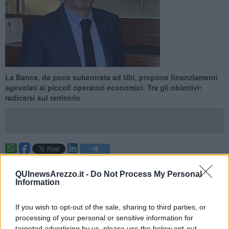
La Banca, da poco subentrata ad Ubi, propone finanziamenti
agevolati ai piccoli operatori economici. Tra gli obiettivi:
radicarsi sul territorio
AREZZO —
BPER Banca,
da poco subentrata ad Ubi e quindi alle
filiali della ex Etruria, ha deciso di intervenire
a sostegno delle
QUInewsArezzo.it -
Do Not Process My Personal
Information
imprese della provincia di Arezzo
con un finanziamento dedicato.
Per agevolare la ripresa dell’economia della zona,
l’Istituto
If you wish to opt-out of the sale, sharing to third parties, or
mette infatti a disposizione dei piccoli operatori economici un
processing of your personal or sensitive information for
finanziamento a condizioni speciali e a tasso agevolato
,
dell’importo massimo di 25mila euro e della durata di 18 mesi (di
targeted advertising by us, please use the below opt-out