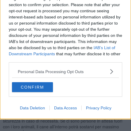
Ringrazio la consigliera comunale Meri Stella Cornacchini che ha
section to confirm your selection. Please note that after your
sollevato il problema della mancanza di una disciplina specifica per
opt-out request is processed you may continue seeing
queste aree”.
interest-based ads based on personal information utilized by
us or personal information disclosed to third parties prior to
Una decisione, questa dell'amministrazione, scattata anche dopo
your opt-out. You may separately opt-out of the further
l'aggressione e l'uccisione di una cagnolina al parco di Villa Severi
da parte di un grosso cane sciolto.
disclosure of your personal information by third parties on the
IAB’s list of downstream participants. This information may
also be disclosed by us to third parties on the
IAB’s List of
Downstream Participants
that may further disclose it to other
third parties.
Veniamo ai
contenuti del regolamento
: intanto le aree in
questione sono individuate da apposito cartello, posto in prossimità
Personal Data Processing Opt Outs
dell’ingresso, con la dicitura
“Area pubblica di sgambamento per
cani”
. Vi possono accedere solo i cani accompagnati dai
proprietari. I cani dentro l’area devono essere
sei al massimo,
CONFIRM
iscritti all’anagrafe canina e identificati da apposito microchip, in
buono stato di salute e sottoposti ai trattamenti preventivi vaccinali
e antiparassitari. I cani nelle aree in questione
possono stare in
Data Deletion
Data Access
Privacy Policy
libertà, senza guinzaglio e museruola,
ma i responsabili devono
comunque essere muniti di entrambi, da utilizzare per motivi di
sicurezza in caso di necessità. Se ci sono persone in attesa fuori
con i loro animali, il cane all’interno potrà sostarvi per massimo