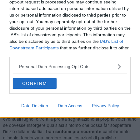
opt-out request is processed you may continue seeing
del Comune
, prese in considerazione singolarmente dal Servizio
interest-based ads based on personal information utilized by
Veterinario della ASL in modo da accertare se ricorrano le
us or personal information disclosed to third parties prior to
condizioni di sicurezza per il cane, per gli altri animali
your opt-out. You may separately opt-out of the further
eventualmente conviventi e per i proprietari stessi. Valutando anche
disclosure of your personal information by third parties on the
il periodo nel quale i cani sono stati vaganti e quindi non sottoposti
IAB’s list of downstream participants. This information may
a controllo da parte dei proprietari. E infine le motivazioni per cui si
also be disclosed by us to third parties on the
IAB’s List of
sono potuti allontanare in modo da stabilire che le stesse non si
Downstream Participants
that may further disclose it to other
possano ripetere.
third parties.
Personal Data Processing Opt Outs
Attualmente sono in corso
ulteriori accertamenti
sulle popolazioni
CONFIRM
di chirotteri presenti nel territorio del Comune di Arezzo da parte
del Centro di Referenza dell'Istituto Zooprofilattico delle Venezie
per una valutazione epidemiologica del caso.
Data Deletion
Data Access
Privacy Policy
La Asl raccomanda
quindi a tutti i proprietari di cani e gatti
un'attenta conduzione dei propri animali in modo da evitare
eventuali fughe, oltre alla pronta segnalazione al proprio veterinario
se dovesse insorgere qualsiasi sintomo che possa far sospettare
l'inizio della malattia.
Tra i sintomi più ricorrenti:
cambiamento
d'indole, tendenza a mordere, manifestazioni di paralisi e