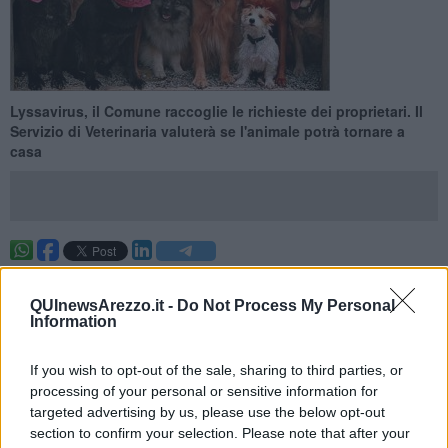
Lyssavirus, il Comune raccoglie le richieste dei proprietari. Il
Servizio di Veterinaria valuterà se l'animale potrà tornare a
casa
AREZZO —
Per i cani catturati nel periodo
tra il 27 giugno e il 13
agosto,
al momento tenuti al canile sanitario del Comune di
QUInewsArezzo.it -
Do Not Process My Personal
Arezzo, deciderà il
Servizio Veterinario della Asl
, che potrà
Information
consentire di continuare il periodo di vigilanza da
Lyssavirus
al
proprio domicilio.
If you wish to opt-out of the sale, sharing to third parties, or
Lo rende noto l'Azienda sanitaria:
il periodo di osservazione
processing of your personal or sensitive information for
durerà comunque 6 mesi
. Le richieste che arriveranno al sindaco
targeted advertising by us, please use the below opt-out
di completare il periodo di osservazione veterinaria presso le
section to confirm your selection. Please note that after your
abitazioni dei proprietari anziché nel canile,saranno,
su richiesta