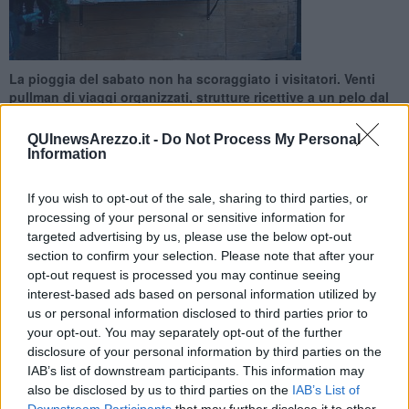
La pioggia del sabato non ha scoraggiato i visitatori. Venti
pullman di viaggi organizzati, strutture ricettive a un pelo dal
sold out
QUInewsArezzo.it -
Do Not Process My Personal
Information
If you wish to opt-out of the sale, sharing to third parties, or
processing of your personal or sensitive information for
AREZZO —
La
Città del Natale e la Fiera Antiquaria
tornano ad
targeted advertising by us, please use the below opt-out
incontrarsi. La prima è la manifestazione che ha proclamato Arezzo
section to confirm your selection. Please note that after your
capitale delle festività invernali, la seconda è quella identitaria e
opt-out request is processed you may continue seeing
storica del capoluogo.
interest-based ads based on personal information utilized by
Nonostante la pioggia del sabato anche questo è un weekend da
us or personal information disclosed to third parties prior to
pienone. Venti i pullman che hanno raggiunto il centro. Qualche
your opt-out. You may separately opt-out of the further
ingorgo, inevitabile. Strutture ricettive occupate oltre il 90 per cento.
disclosure of your personal information by third parties on the
IAB’s list of downstream participants. This information may
also be disclosed by us to third parties on the
IAB’s List of