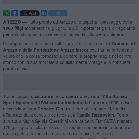
AREZZO —
Tutto pronto ad Arezzo che aspetta il passaggio della
1000 Miglia
: venerdì 18 giugno, la più importante gara di regolarità
per auto storiche, attraverserà di nuovo la città della Chimera.
Un appuntamento reso possibile grazie all’impegno del
Comune di
Arezzo e della Fondazione Arezzo Intour
che hanno fortemente
voluto che la corsa tornasse a portare la propria magia nel centro
storico con la sua atmosfera squisitamente vintage e la consueta
parata di vip.
Tra le curiosità,
ad aprire la competizione, sarà l’Alfa Romeo
Sport Spider del 1954 contraddistinta dal numero 1000
: driver
d’eccezione sarà
Roberto Giolito
, Head of Heritage Stellantis,
affiancato dalla conduttrice televisiva
Camila Raznovich
. Torna
alla 1000 Miglia
Sylvia Oberti
: al volante della Fiat SIATA numero
175 gareggerà sola, senza co-driver, per sostenere in autonomia
un progetto a favore dell’ospedale pediatrico di Brescia e