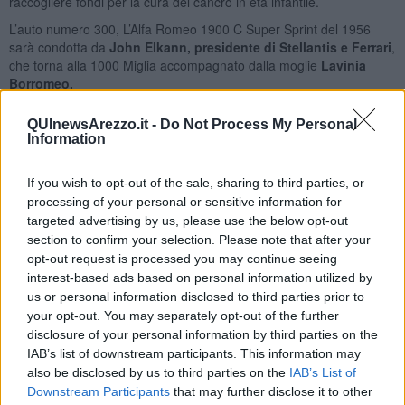
raccogliere fondi per la cura del cancro in età infantile.
L’auto numero 300, L’Alfa Romeo 1900 C Super Sprint del 1956
sarà condotta da
John Elkann, presidente di Stellantis e Ferrari
,
che torna alla 1000 Miglia accompagnato dalla moglie
Lavinia
Borromeo.
Una
Aston Martin
rosa molto speciale correrà quest'anno per
QUInewsArezzo.it -
Do Not Process My Personal
sostenere la ricerca svolta all'interno di IEO Women's Cancer
Information
Center, il primo centro in Italia dedicato al mondo dei tumori
femminili. A bordo si alterneranno
Caterina Balivo, Cristina
Parodi, Alessandra Mastronardi, Melissa Satta, Francesca
If you wish to opt-out of the sale, sharing to third parties, or
Piccinini.
processing of your personal or sensitive information for
targeted advertising by us, please use the below opt-out
La trentanovesima edizione della rievocazione della corsa disputata
section to confirm your selection. Please note that after your
dal 1927 al 1957, è dedicata al tema “Crossing the Future” e
opt-out request is processed you may continue seeing
presenterà numerose novità rispetto agli anni passati, a partire
interest-based ads based on personal information utilized by
proprio dal percorso.
us or personal information disclosed to third parties prior to
Rispettando la tradizione del tracciato da Brescia a Roma e
your opt-out. You may separately opt-out of the further
ritorno
, la 1000 Miglia 2021 sarà caratterizzata da una novità
disclosure of your personal information by third parties on the
assoluta: per la prima volta, il senso di marcia sarà invertito rispetto
IAB’s list of downstream participants. This information may
alle recenti edizioni, riprendendo il senso antiorario di molte edizioni
also be disclosed by us to third parties on the
IAB’s List of
della corsa originale di velocità.
Downstream Participants
that may further disclose it to other