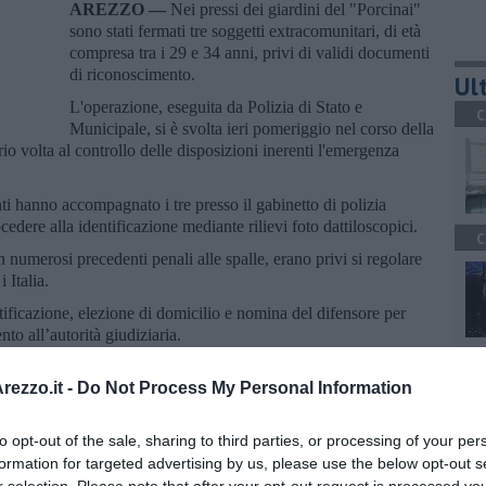
AREZZO —
Nei pressi dei giardini del "Porcinai"
sono stati fermati tre soggetti extracomunitari, di età
compresa tra i 29 e 34 anni, privi di validi documenti
di riconoscimento.
Ult
L'operazione, eseguita da Polizia di Stato e
C
Municipale, si è svolta ieri pomeriggio nel corso della
rio volta al controllo delle disposizioni inerenti l'emergenza
i hanno accompagnato i tre presso il gabinetto di polizia
edere alla identificazione mediante rilievi foto dattiloscopici.
C
n numerosi precedenti penali alle spalle, erano privi si regolare
 Italia.
ntificazione, elezione di domicilio e nomina del difensore per
to all’autorità giudiziaria.
A
ezzo.it -
Do Not Process My Personal Information
to opt-out of the sale, sharing to third parties, or processing of your per
formation for targeted advertising by us, please use the below opt-out s
oscana iscriviti alla
Newsletter QUInews - ToscanaMedia.