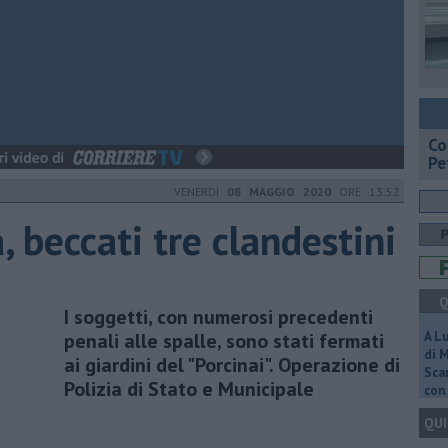
​C
Pe
VENERDÌ
08 MAGGIO 2020
ORE 13:52
à, beccati tre clandestini
Q
I soggetti, con numerosi precedenti
penali alle spalle, sono stati fermati
A L
di 
ai giardini del "Porcinai". Operazione di
Scar
Polizia di Stato e Municipale
con 
QUI