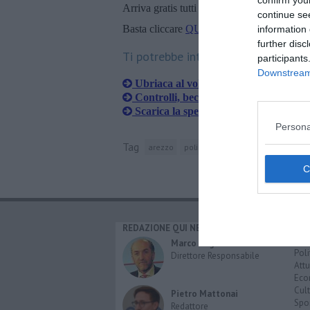
confirm you
Arriva gratis tutti i giorni alle 20:00 dirett
continue se
Basta cliccare
QUI
information 
further disc
Ti potrebbe interessare anche:
participants
Downstream 
Ubriaca al volante e senza autocertifi
Controlli, beccato minorenne alla gui
Scarica la spesa dall'auto, ladro le ru
Persona
Tag
arezzo
polizia di stato
polizia
questu
REDAZIONE QUI NEWS
CAT
Cro
Marco Migli
Poli
Direttore Responsabile
Attu
Eco
Cult
Pietro Mattonai
Spo
Redattore