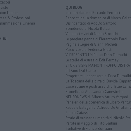
tacoli
rviste
QUI BLOG
nion Leader
Incontri d'arte di Riccardo Ferrucci
rese & Professioni
Racconti della domenica di Marco Celat
grammazione Cinema
Disincantato di Adolfo Santoro
Sorridendo di Nicola Belcari
Vignaioli e vini di Nadio Stronchi
MUNI
Le pregiate penne di Pierantonio Pardi
Pagine allegre di Gianni Micheli
Psico-cose di Federica Giusti
VI PRESENTO I MIEI... di Dino Fiumalbi
Le stelle di Astrea di Edit Permay
STORIE VISPE MA NON TROPPO DISTR
di Dario Dal Canto
Progettare il benessere di Erica Fiumalbi
La Toscana della birra di Davide Cappan
Cose strane e posti assurdi di Blue Lam
Storielba di Alessandro Canestrelli
NEURONEWS di Alberto Arturo Vergani
Pensieri della domenica di Libero Ventur
Fauda e balagan di Alfredo De Girolam
Enrico Catassi
Storie di ordinaria umanità di Nicolò Ste
Parole in viaggio di Tito Barbini
Turbative di Franco Bonciani