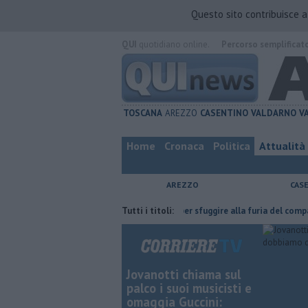
Questo sito contribuisce 
QUI
quotidiano online.
Percorso semplificat
TOSCANA
AREZZO
CASENTINO
VALDARNO
V
Home
Cronaca
Politica
Attualità
AREZZO
CAS
e l'ha fatta
Nascosta in un bar per sfuggire alla furia del compagno
Tutti i titoli:
Jovanotti chiama sul
palco i suoi musicisti e
omaggia Guccini: