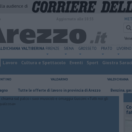
alla audience di
o
Aggiornato alle 18:55
MET
Vene
ALDICHIANA
VALTIBERINA
FIRENZE
SIENA
GROSSETO
PRATO
LIVORNO
Lavoro
Cultura e Spettacolo
Eventi
Sport
Giostra Sarac
ENTINO
VALDARNO
VALDICHIANA
​Tutte le offerte di lavoro in provincia di Arezzo
​Benzina, gasolio, gp
Co
fa