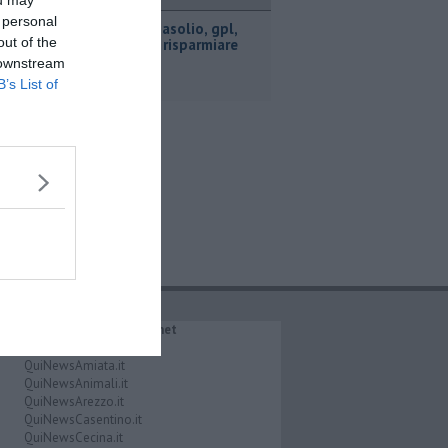
ttualità
ou may
 personal
​Benzina, gasolio, gpl,
out of the
ecco dove risparmiare
 downstream
B’s List of
IL NETWORK QuiNews.net
QuiNewsAbetone.it
QuiNewsAmiata.it
QuiNewsAnimali.it
QuiNewsArezzo.it
QuiNewsCasentino.it
QuiNewsCecina.it