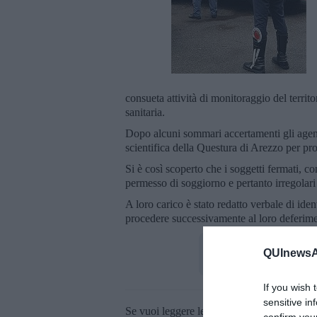
consueta attività di monitoraggio del territo
sanitaria.
Dopo alcuni sommari accertamenti gli agent
scientifica della Questura di Arezzo per proc
Si è così scoperto che i soggetti fermati, co
permesso di soggiorno e pertanto irregolari i
A loro carico è stato redatto verbale di ide
procedere successivamente al loro deferimen
QUInewsAr
If you wish 
sensitive in
Se vuoi leggere le notizie principali della T