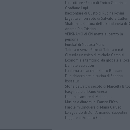
Lo scrittore sfigato di Enrico Guerrini e
Gordiano Lupi
Raccontare di Gusto di Rubina Rovini
Legalità e non solo di Salvatore Calleri
Shalom La Cultura della Solidarietà di 
Andrea Pio Cristiani
VERSI-AMO di Chi mette al centro la
persona
Eureka! di Nausica Manzi
Tabasco senza filtro di Tabasco n.6
Ci vuole un fisico di Michele Campisi
Economia e territorio, da globale a loca
Daniele Salvadori
La dama a scacchi di Carlo Belciani
Due chiacchiere in cucina di Sabrina
Rossello
Storie dell'altro secolo di Marcella Bito
Easy ridere di Dario Greco
Legami d'amore di Malena ...
Musica e dintorni di Fausto Pirìto
Parole milonguere di Maria Caruso
Lo sguardo di Don Armando Zappolini
Leggere di Roberto Cerri