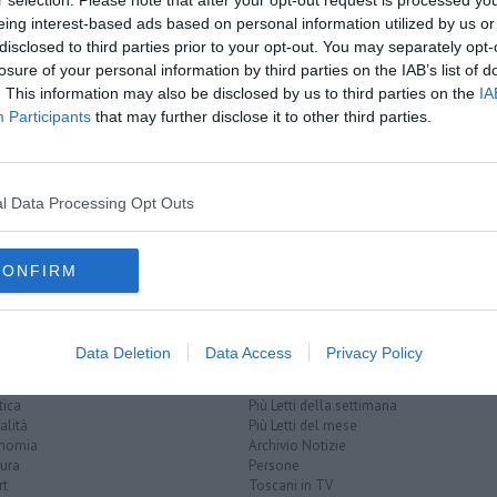
A
r selection. Please note that after your opt-out request is processed y
amente nella tua casella di posta.
eing interest-based ads based on personal information utilized by us or
disclosed to third parties prior to your opt-out. You may separately opt-
losure of your personal information by third parties on the IAB’s list of
. This information may also be disclosed by us to third parties on the
IA
Participants
that may further disclose it to other third parties.
cazione
da di un'auto
ba la borsa
l Data Processing Opt Outs
ra
CONFIRM
Data Deletion
Data Access
Privacy Policy
EGORIE
RUBRICHE
naca
Le notizie di oggi
tica
Più Letti della settimana
alità
Più Letti del mese
nomia
Archivio Notizie
ura
Persone
rt
Toscani in TV