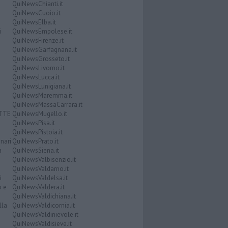
QuiNewsChianti.it
QuiNewsCuoio.it
QuiNewsElba.it
i
QuiNewsEmpolese.it
QuiNewsFirenze.it
QuiNewsGarfagnana.it
QuiNewsGrosseto.it
QuiNewsLivorno.it
QuiNewsLucca.it
QuiNewsLunigiana.it
QuiNewsMaremma.it
QuiNewsMassaCarrara.it
ATTE
QuiNewsMugello.it
QuiNewsPisa.it
QuiNewsPistoia.it
nari
QuiNewsPrato.it
a
QuiNewsSiena.it
QuiNewsValbisenzio.it
QuiNewsValdarno.it
i
QuiNewsValdelsa.it
o e
QuiNewsValdera.it
QuiNewsValdichiana.it
lla
QuiNewsValdicornia.it
QuiNewsValdinievole.it
QuiNewsValdisieve.it