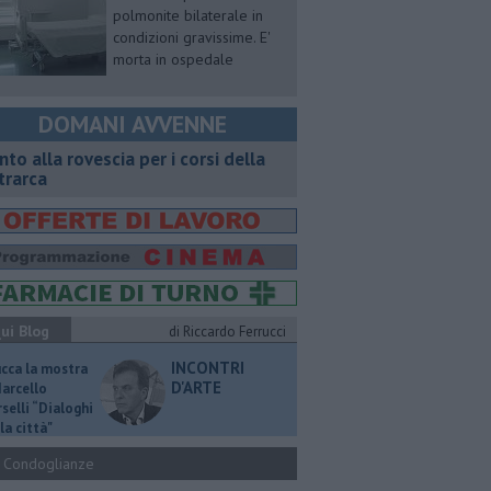
polmonite bilaterale in
condizioni gravissime. E'
morta in ospedale
DOMANI AVVENNE
onto alla rovescia per i corsi della
trarca
ui Blog
di Riccardo Ferrucci
INCONTRI
ucca la mostra
D'ARTE
Marcello
selli “Dialoghi
la città"
Condoglianze