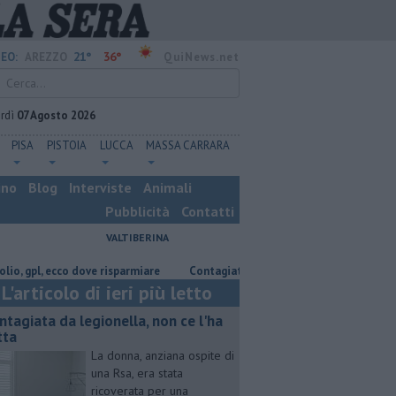
21°
36°
EO:
AREZZO
QuiNews.net
rdì
07 Agosto 2026
PISA
PISTOIA
LUCCA
MASSA CARRARA
ino
Blog
Interviste
Animali
Pubblicità
Contatti
VALTIBERINA
l, ecco dove risparmiare
Contagiata da legionella, non ce l'ha fatta
L'articolo di ieri più letto
ntagiata da legionella, non ce l'ha
tta
La donna, anziana ospite di
una Rsa, era stata
ricoverata per una