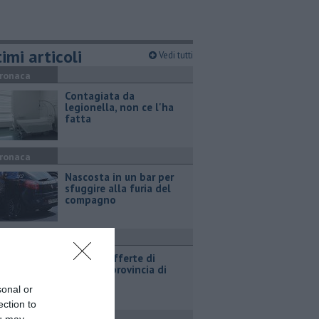
imi articoli
Vedi tutti
ronaca
Contagiata da
legionella, non ce l'ha
fatta
ronaca
Nascosta in un bar per
sfuggire alla furia del
compagno
ttualità
​Tutte le offerte di
lavoro in provincia di
Arezzo
sonal or
ection to