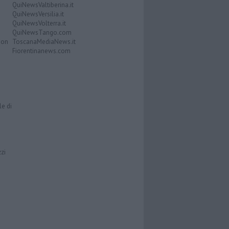
QuiNewsValtiberina.it
QuiNewsVersilia.it
QuiNewsVolterra.it
QuiNewsTango.com
Don
ToscanaMediaNews.it
Fiorentinanews.com
le di
zzi