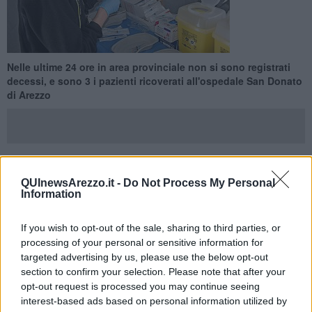
Nelle ultime 24 ore in area provinciale non si sono registrati
decessi, e sono 3 i pazienti ricoverati all'ospedale San Donato
di Arezzo
AREZZO E PROVINCIA —
Su 708 tamponi processati nelle ultime
QUInewsArezzo.it -
Do Not Process My Personal
Information
ventiquattro ore tra Arezzo e provincia sono
103 i nuovi contagi
da coronavirus Covid-19 rilevati e si trovano fra Anghiari 1,
Arezzo
26
, Badia Tedalda 2, Bibbiena 6, Bucine 7, Capolona 2, Castel San
If you wish to opt-out of the sale, sharing to third parties, or
Niccolò 2, Castelfranco Piandiscò 1, Castiglion Fiorentino 3,
processing of your personal or sensitive information for
Cavriglia 4, Chiusi Della Verna 2, Civitella In Val Di Chiana 2,
targeted advertising by us, please use the below opt-out
Cortona 4, Foiano Della Chiana 1, Laterina Pergine Valdarno 3,
section to confirm your selection. Please note that after your
Loro Ciuffenna 1, Monte San Savino 5, Montevarchi 7, Ortignano
opt-out request is processed you may continue seeing
Raggiolo 1, Pieve Santo Stefano 1, Poppi 2, San Giovanni Valdarno
interest-based ads based on personal information utilized by
10, Sansepolcro 5, Subbiano 1, Terranuova Bracciolini 4. Non si