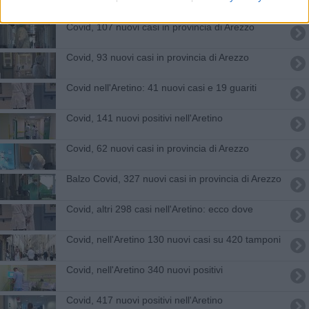
Covid, 107 nuovi casi in provincia di Arezzo
Covid, 93 nuovi casi in provincia di Arezzo
Covid nell'Aretino: 41 nuovi casi e 19 guariti
Covid, 141 nuovi positivi nell'Aretino
Covid, 62 nuovi casi in provincia di Arezzo
Balzo Covid, 327 nuovi casi in provincia di Arezzo
Covid, altri 298 casi nell'Aretino: ecco dove
Covid, nell'Aretino 130 nuovi casi su 420 tamponi
Covid, nell'Aretino 340 nuovi positivi
Covid, 417 nuovi positivi nell'Aretino