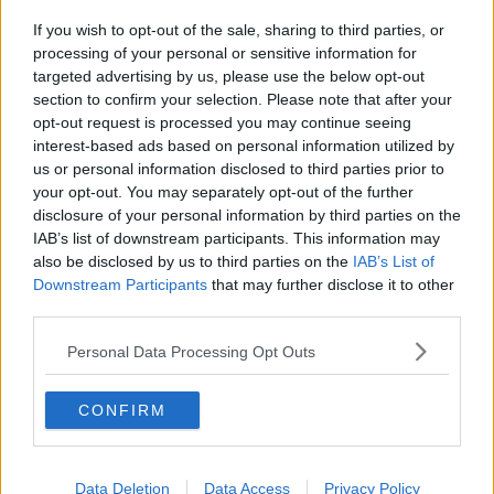
Covid, meno tamponi e 198 nuovi casi nell'Aretino
If you wish to opt-out of the sale, sharing to third parties, or
​Benzina, gasolio, gpl, ecco dove risparmiare
processing of your personal or sensitive information for
targeted advertising by us, please use the below opt-out
section to confirm your selection. Please note that after your
​Benzina, gasolio, gpl, ecco dove risparmiare
opt-out request is processed you may continue seeing
interest-based ads based on personal information utilized by
Covid, nell'Aretino 295 nuovi casi in 31 Comuni
us or personal information disclosed to third parties prior to
your opt-out. You may separately opt-out of the further
​Benzina, gasolio, gpl, ecco dove risparmiare
disclosure of your personal information by third parties on the
IAB’s list of downstream participants. This information may
​Benzina, gasolio, gpl, ecco dove risparmiare
also be disclosed by us to third parties on the
IAB’s List of
Downstream Participants
that may further disclose it to other
Covid, nell'Aretino altri 178 casi, morto un uomo
third parties.
Covid, in 24 ore altri 177 casi nell'Aretino
Personal Data Processing Opt Outs
Covid, nell'Aretino 146 casi su 1.307 tamponi
CONFIRM
Nell'Aretino 72 nuovi casi Covid, nessun decesso
​Benzina, gasolio, gpl, ecco dove risparmiare
Data Deletion
Data Access
Privacy Policy