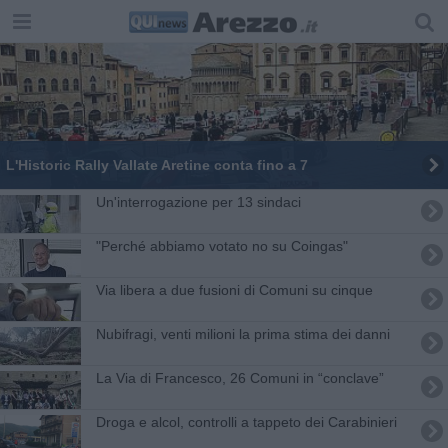
L'Historic Rally Vallate Aretine conta fino a 7
Un'interrogazione per 13 sindaci
"Perché abbiamo votato no su Coingas"
Via libera a due fusioni di Comuni su cinque
Nubifragi, venti milioni la prima stima dei danni
​La Via di Francesco, 26 Comuni in “conclave”
Droga e alcol, controlli a tappeto dei Carabinieri