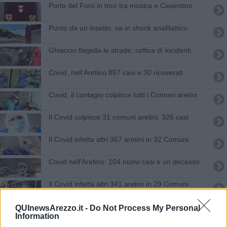
Porta del Foro in tour tra mostra e Casentino
Punto da un insetto, va in shock anafilattico
Ghiaccio flagella le strade, raffica di incidenti
Covid, nell'Aretino 857 casi e 30 ricoverati
Covid, il contagio colpisce tutti i Comuni aretini
Il Covid colpisce 31 comuni aretini, 326 casi
Il Covid infetta altri 367 aretini in 32 Comuni
Covid nell'Aretino: 104 nuovi casi e un decesso
Il Covid infetta altri 341 aretini in 29 Comuni
Covid, nell'Aretino 398 nuovi casi in 34 Comuni
QUInewsArezzo.it -
Do Not Process My Personal
Information