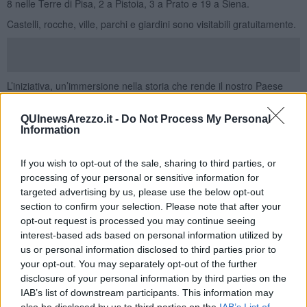
8 nelle Terre di Pisa, 2 a Pistoia, 3 a Prato e 19 a Siena.
Castelli, rocche, ville, parchi e giardini sono visitabili gratuitamente.
L’iniziativa, un’immersione nella storia che rende il nostro Paese
unico, si svolge in collaborazione con l’Associazione Nazionale
Case della Memoria, l’Associazione culturale Città Nascosta,
QUInewsArezzo.it -
Do Not Process My Personal
L’Associazione Ville Borbone, l’Associazione Ville e Palazzi
Information
Lucchesi, la Federazione Italiana Amici dei Musei (FIDAM) e
Federmatrimoni ed Eventi Privati (Federmep), ha ricevuto il
If you wish to opt-out of the sale, sharing to third parties, or
patrocinio di ENIT – Agenzia Nazionale del Turismo, della
processing of your personal or sensitive information for
Commissione Nazionale Italiana per l’Unesco e del Ministero della
targeted advertising by us, please use the below opt-out
Cultura oltre che della Città Metropolitana di Firenze, Provincia di
section to confirm your selection. Please note that after your
Arezzo, Provincia di Livorno, Provincia di Lucca, Provincia di Massa
opt-out request is processed you may continue seeing
Carrara, Provincia di Pisa, Provincia di Siena, Comune di Firenze,
Comune di Fivizzano, Comune di Grosseto, Comune di Lucca,
interest-based ads based on personal information utilized by
Comune di Pisa, Comune di Pistoia, Comune di Siena, Unione di
us or personal information disclosed to third parties prior to
Comuni Valdarno e Valdisieve, Unione Montana dei Comuni del
your opt-out. You may separately opt-out of the further
Mugello, Comune di Castagneto Carducci, Unione Comuni della
disclosure of your personal information by third parties on the
Lunigiana.
IAB’s list of downstream participants. This information may
L’evento è realizzato con il sostegno di Fondazione CR Firenze,