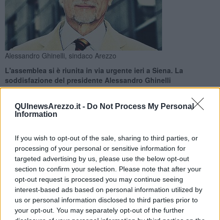
Alessandro Ghinelli, sindaco Arezzo
L'assemblea si è riunita in via urgente ieri a Siena. La
soddisfazione del presidente Alessandro Ghinelli
QUInewsArezzo.it -
Do Not Process My Personal
Information
If you wish to opt-out of the sale, sharing to third parties, or
AREZZO —
L'assemblea di Ato Rifiuti Toscana sud ha nominato un
processing of your personal or sensitive information for
direttore pro tempore
dopo l'arresto di
Andrea Corti
nell'ambito
targeted advertising by us, please use the below opt-out
dell'inchiesta portata avanti dalla Guardia di finanza sul bando per
section to confirm your selection. Please note that after your
l'affidamento del
servizio di smaltimento rifiuti.
opt-out request is processed you may continue seeing
Il direttore pro tempore è
Enzo Tacconi, 40 anni,
di Badia
interest-based ads based on personal information utilized by
Prataglia ma residente ad Arezzo.
us or personal information disclosed to third parties prior to
your opt-out. You may separately opt-out of the further