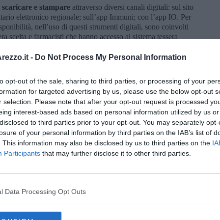
,
scaricare e stampare
attraverso diversi canali digitali: sul sito
nitario elettronico regionale; sull’app Immuni; con l’app IO. Per
isponibilità, nell’uso di questi strumenti digitali, sono coinvolti
era scelta e farmacisti che hanno accesso al sistema tessera
ine degli Infermieri.
Per maggiori informazioni si può visitare
www.dgc.gov.it/web/) o contattare il numero verde dell’App
ezzo.it -
Do Not Process My Personal Information
dalle 8 alle 20.
ssere utilizzato?
La certificazione verde Covid servirà sia a
to opt-out of the sale, sharing to third parties, or processing of your per
ti i Paesi dell’Unione europea e dell’area Shengen ma anche, qui
formation for targeted advertising by us, please use the below opt-out s
ità tra cui: accedere ai ristoranti al chiuso; entrare al cinema, al
r selection. Please note that after your opt-out request is processed y
n palestra; partecipare a delle sagre, accedere in stadi, congressi e
eing interest-based ads based on personal information utilized by us or
 tavolo, salvo usufruire del servizio al bancone; spostarsi in
disclosed to third parties prior to your opt-out. You may separately opt-
i come zona rossa o zona arancione.
losure of your personal information by third parties on the IAB’s list of
. This information may also be disclosed by us to third parties on the
IA
Participants
that may further disclose it to other third parties.
l Data Processing Opt Outs
oscana iscriviti alla
Newsletter QUInews - ToscanaMedia.
amente nella tua casella di posta.