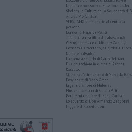
Raccontare di Gusto di Rubina Rovini
Legalità e non solo di Salvatore Calleri
Shalom La Cultura della Solidarietà di 
Andrea Pio Cristiani
VERSI-AMO di Chi mette al centro la
persona
Eureka! di Nausica Manzi
Tabasco senza filtro di Tabasco n.6
Ci vuole un fisico di Michele Campisi
Economia e territorio, da globale a loca
Daniele Salvadori
La dama a scacchi di Carlo Belciani
Due chiacchiere in cucina di Sabrina
Rossello
Storie dell'altro secolo di Marcella Bito
Easy ridere di Dario Greco
Legami d'amore di Malena ...
Musica e dintorni di Fausto Pirìto
Parole milonguere di Maria Caruso
Lo sguardo di Don Armando Zappolini
Leggere di Roberto Cerri