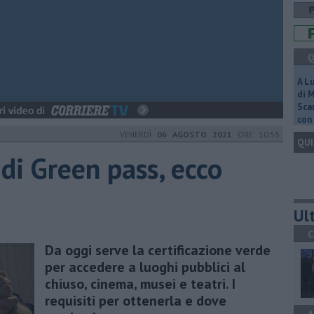
Q
A L
di 
Scar
con 
VENERDÌ
06 AGOSTO 2021
ORE 10:55
QUI
 di Green pass, ecco
Ult
C
Da oggi serve la certificazione verde
per accedere a luoghi pubblici al
chiuso, cinema, musei e teatri. I
requisiti per ottenerla e dove