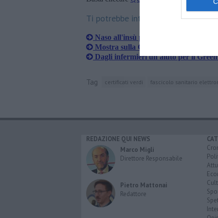
Ti potrebbe interessare anche:
Naso all'insù per ammirare i fuochi 
Mostra sulla Giostra, si entra solo co
Dagli infermieri un aiuto per il Green
Tag
certificati verdi
fascicolo sanitario elettro
REDAZIONE QUI NEWS
CAT
Cro
Marco Migli
Poli
Direttore Responsabile
Attu
Eco
Cult
Pietro Mattonai
Spo
Redattore
Spet
Inte
Opi