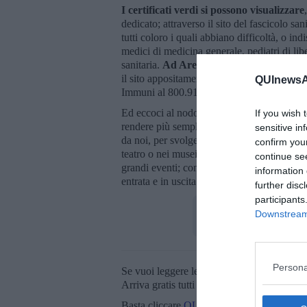
I certificati verdi si possono visualizzare
dedicato; attraverso il sito del fascicolo sa
tutti coloro i quali abbiano difficoltà, o ind
medici di medicina generale, pediatri di lib
sanitaria.
Ad Arezzo anche le Acli e l'Ord
il sito appositamente creato dal governo (
QUInewsAr
Immuni al 800.91.24.91 attivo tutti i giorni 
Ed eccoci al nodo cruciale.
Quando deve e
If you wish 
rendere più semplice viaggiare da e per tut
sensitive in
da noi, per svolgere liberamente alcune attiv
confirm you
teatro o nei musei; svolgere attività fisica i
continue se
grandi eventi; consumare ai bar al chiuso al
information 
entrata e in uscita dai territori classificat
further disc
participants
Downstream 
Persona
Se vuoi leggere le notizie principali della T
Arriva gratis tutti i giorni alle 20:00 dirett
Basta cliccare
QUI