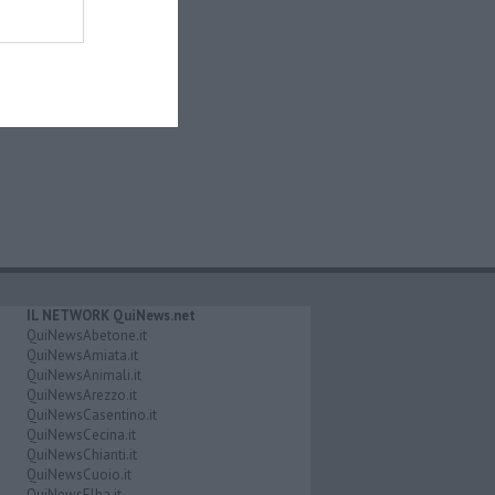
IL NETWORK QuiNews.net
QuiNewsAbetone.it
QuiNewsAmiata.it
QuiNewsAnimali.it
QuiNewsArezzo.it
QuiNewsCasentino.it
QuiNewsCecina.it
QuiNewsChianti.it
QuiNewsCuoio.it
QuiNewsElba.it