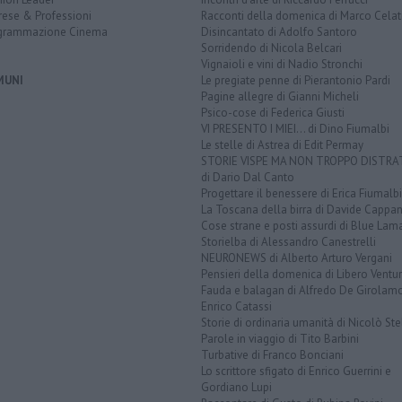
rese & Professioni
Racconti della domenica di Marco Celat
grammazione Cinema
Disincantato di Adolfo Santoro
Sorridendo di Nicola Belcari
Vignaioli e vini di Nadio Stronchi
MUNI
Le pregiate penne di Pierantonio Pardi
Pagine allegre di Gianni Micheli
Psico-cose di Federica Giusti
VI PRESENTO I MIEI... di Dino Fiumalbi
Le stelle di Astrea di Edit Permay
STORIE VISPE MA NON TROPPO DISTR
di Dario Dal Canto
Progettare il benessere di Erica Fiumalbi
La Toscana della birra di Davide Cappan
Cose strane e posti assurdi di Blue Lam
Storielba di Alessandro Canestrelli
NEURONEWS di Alberto Arturo Vergani
Pensieri della domenica di Libero Ventur
Fauda e balagan di Alfredo De Girolam
Enrico Catassi
Storie di ordinaria umanità di Nicolò Ste
Parole in viaggio di Tito Barbini
Turbative di Franco Bonciani
Lo scrittore sfigato di Enrico Guerrini e
Gordiano Lupi