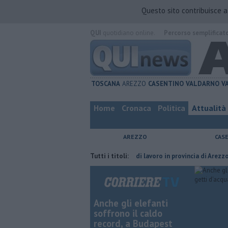
Questo sito contribuisce 
QUI
quotidiano online.
Percorso semplificat
TOSCANA
AREZZO
CASENTINO
VALDARNO
V
Home
Cronaca
Politica
Attualità
AREZZO
CAS
 del compagno
​Tutte le offerte di lavoro in provincia di Arezzo
Tutti i titoli:
​Ben
Anche gli elefanti
soffrono il caldo
record, a Budapest