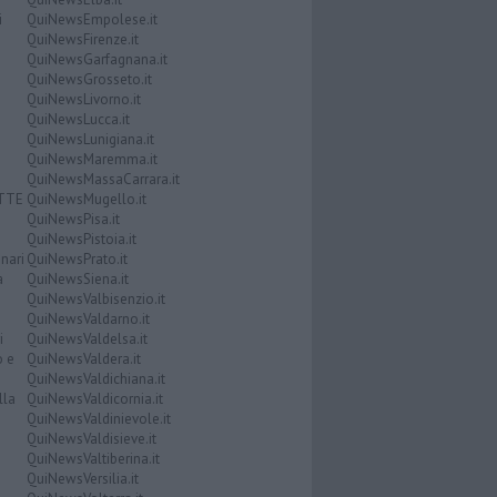
i
QuiNewsEmpolese.it
QuiNewsFirenze.it
QuiNewsGarfagnana.it
QuiNewsGrosseto.it
QuiNewsLivorno.it
QuiNewsLucca.it
QuiNewsLunigiana.it
QuiNewsMaremma.it
QuiNewsMassaCarrara.it
ATTE
QuiNewsMugello.it
QuiNewsPisa.it
QuiNewsPistoia.it
nari
QuiNewsPrato.it
a
QuiNewsSiena.it
QuiNewsValbisenzio.it
QuiNewsValdarno.it
i
QuiNewsValdelsa.it
o e
QuiNewsValdera.it
QuiNewsValdichiana.it
lla
QuiNewsValdicornia.it
QuiNewsValdinievole.it
QuiNewsValdisieve.it
QuiNewsValtiberina.it
QuiNewsVersilia.it