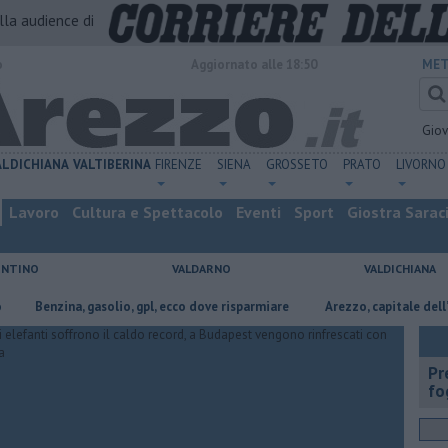
alla audience di
o
Aggiornato alle 18:50
MET
Gio
ALDICHIANA
VALTIBERINA
FIRENZE
SIENA
GROSSETO
PRATO
LIVORNO
Lavoro
Cultura e Spettacolo
Eventi
Sport
Giostra Sarac
ENTINO
VALDARNO
VALDICHIANA
zina, gasolio, gpl, ecco dove risparmiare
Arezzo, capitale dell’oro: l’inc
Pr
fo