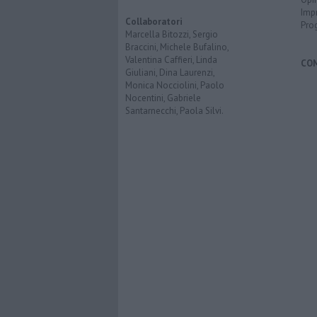
Imp
Collaboratori
Pro
Marcella Bitozzi, Sergio
Braccini, Michele Bufalino,
Valentina Caffieri, Linda
CO
Giuliani, Dina Laurenzi,
Monica Nocciolini, Paolo
Nocentini, Gabriele
Santarnecchi, Paola Silvi.