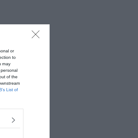
sonal or
ection to
ou may
 personal
out of the
 downstream
B’s List of