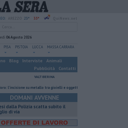
23°
35°
EO:
AREZZO
QuiNews.net
vedì
06 Agosto 2026
PISA
PISTOIA
LUCCA
MASSA CARRARA
ino
Blog
Interviste
Animali
Pubblicità
Contatti
VALTIBERINA
isione su metallo tra gioielli e oggetti personalizzati
Nascosta in un bar
DOMANI AVVENNE
esi dalla Polizia scatta subito il
glio di via