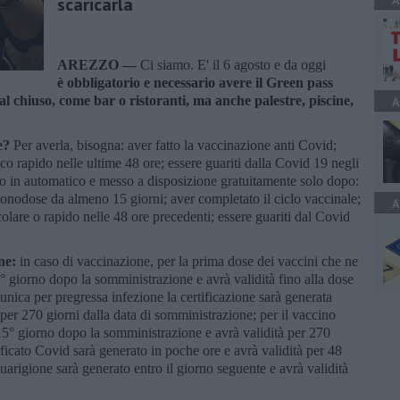
A
scaricarla
AREZZO —
Ci siamo. E' il 6 agosto e da oggi
è
obbligatorio e necessario avere il Green pass
al chiuso, come bar o ristoranti, ma anche palestre, piscine,
A
e?
Per averla, bisogna: aver fatto la vaccinazione anti Covid;
ico rapido nelle ultime 48 ore; essere guariti dalla Covid 19 negli
to in automatico e messo a disposizione gratuitamente solo dopo:
monodose da almeno 15 giorni; aver completato il ciclo vaccinale;
A
olare o rapido nelle 48 ore precedenti; essere guariti dal Covid
ne:
in caso di vaccinazione, per la prima dose dei vaccini che ne
5° giorno dopo la somministrazione e avrà validità fino alla dose
unica per pregressa infezione la certificazione sarà generata
à per 270 giorni dalla data di somministrazione; per il vaccino
5° giorno dopo la somministrazione e avrà validità per 270
ificato Covid sarà generato in poche ore e avrà validità per 48
guarigione sarà generato entro il giorno seguente e avrà validità