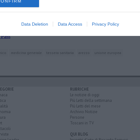
CONFIRM
di San Donato
Data Deletion
Data Access
Privacy Policy
l Green Pass
 Pass
nico
medicina generale
tessera sanitaria
arezzo
unione europea
EGORIE
RUBRICHE
naca
Le notizie di oggi
tica
Più Letti della settimana
alità
Più Letti del mese
nomia
Archivio Notizie
ura
Persone
rt
Toscani in TV
tacoli
rviste
QUI BLOG
nion Leader
Incontri d'arte di Riccardo Ferrucci