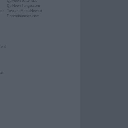
QuiNewsVolterra.it
QuiNewsTango.com
Don
ToscanaMediaNews.it
Fiorentinanews.com
le di
zzi