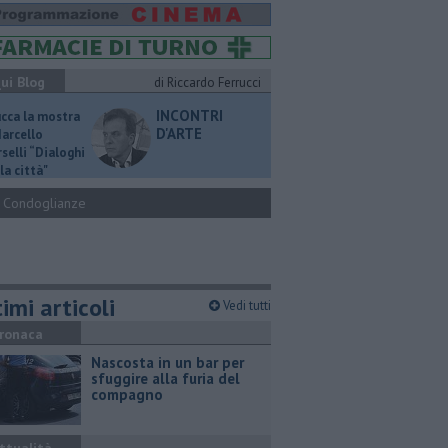
ui Blog
di Riccardo Ferrucci
INCONTRI
ucca la mostra
D'ARTE
Marcello
selli “Dialoghi
la città"
Condoglianze
imi articoli
Vedi tutti
ronaca
Nascosta in un bar per
sfuggire alla furia del
compagno