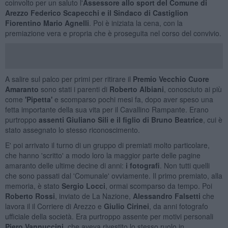
coinvolto per un saluto l'
Assessore allo sport del Comune di
Arezzo Federico Scapecchi e il Sindaco di Castiglion
Fiorentino Mario Agnelli
. Poi è iniziata la cena, con la
premiazione vera e propria che è proseguita nel corso del convivio.
A salire sul palco per primi per ritirare il
Premio Vecchio Cuore
Amaranto
sono stati i parenti di
Roberto Albiani
, conosciuto ai più
come
'Pipetta'
e scomparso pochi mesi fa, dopo aver speso una
fetta importante della sua vita per il Cavallino Rampante. Erano
purtroppo
assenti Giuliano Sili e il figlio di Bruno Beatrice
, cui è
stato assegnato lo stesso riconoscimento.
E' poi arrivato il turno di un gruppo di premiati molto particolare,
che hanno 'scritto' a modo loro la maggior parte delle pagine
amaranto delle ultime decine di anni:
i fotografi
. Non tutti quelli
che sono passati dal 'Comunale' ovviamente. Il primo premiato, alla
memoria, è stato
Sergio Locci
, ormai scomparso da tempo. Poi
Roberto Rossi
, inviato de La Nazione,
Alessandro Falsetti
che
lavora il il Corriere di Arezzo e
Giulio Cirinei
, da anni fotografo
ufficiale della società. Era purtroppo assente per motivi personali
Piero Vannuccini
, che aveva rivestito lo stesso ruolo in