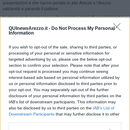
presentazioni e che hanno portato in alto Arezzo e l'Arezzo
calciando e parando il pallone.
In chiusura di serata sono saliti
sul palco tutti gli ex calciatori
dell'Arezzo presenti alla serata
. Un piccolo omaggio per loro da
QUInewsArezzo.it -
Do Not Process My Personal
parte del Museo Amaranto, al termine di un appuntamento che è
Information
ormai una tradizione annuale, con il
ricavato andato in
beneficenza al Calcit
come sempre.
If you wish to opt-out of the sale, sharing to third parties, or
Giulio Cirinei
processing of your personal or sensitive information for
© Riproduzione riservata
targeted advertising by us, please use the below opt-out
section to confirm your selection. Please note that after your
opt-out request is processed you may continue seeing
interest-based ads based on personal information utilized by
us or personal information disclosed to third parties prior to
your opt-out. You may separately opt-out of the further
Se vuoi leggere le notizie principali della Toscana iscriviti alla
disclosure of your personal information by third parties on the
Newsletter QUInews - ToscanaMedia.
Arriva gratis tutti i giorni
IAB’s list of downstream participants. This information may
alle 20:00 direttamente nella tua casella di posta.
also be disclosed by us to third parties on the
IAB’s List of
Basta cliccare
QUI
Downstream Participants
that may further disclose it to other
third parties.
Fotogallery