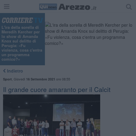
L'ira della sorella di
Meredih Kercher per
lo show di Amanda
Knox sul delitto di
Perugia: «Fu
violenza, cosa c'entra
un programma
comico?»
Indietro
,
Giovedì
ore 08:55
Sport
16 Settembre 2021
Il grande cuore amaranto per il Calcit