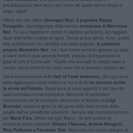
precedenza per tanti anni e per conto del quale hanno ritirato la
targa i nipoti.
Ultimo ma non ultimo
Giuseppe Rosi, il popolare Beppe
Fotografo
, coprotagonista della famosa
rovesciata di Menchino
Neri
. Fu lui a rispedire in campo il capitano amaranto, scoraggiato
dopo aver fallito il calcio di rigore. Senza la sua spinta, forse, quella
rete spettacolare non sarebbe mai stata segnata.
A premiarlo
proprio Menchino Neri
, ma i due hanno preferito glissare su cosa
si siano detti in quei secondi terribili, preludio dell'esplosione di
gioia di tutto il 'Comunale': “Quello che succede in campo resta in
campo, anche perché non sono cose che si possano ripetere qui”.
Infine la premiazione della
Hall of Fame Amaranto
, che ogni anno
vede aggiungersi nuovi mattoni al muro di chi
ha davvero scritto
la storia dell'Arezzo
. Quest'anno si sono aggiunti in sei, due dei
quali purtroppo ormai scomparsi. Momento di particolare
commozione per la consegna del premio ai familiari di
Luigi
Montaini
, colpiti tre giorni fa dal grave lutto della perdita della
moglie dell'ex presidente amaranto. Sempre alla memoria il premio
per
Mario Fara
, ritirato dal figlio Marco. Gli altri quattro ex
amaranto erano presenti:
Silvano Flaborea, Andrea Mangoni,
Pino Pellicanò e Fernando Orsi
. Nomi che non hanno bisogno di